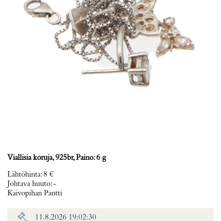
Viallisia koruja, 925br, Paino: 6 g
Lähtöhinta
:
8 €
Johtava huuto:
-
Kaivopihan Pantti
11.8.2026 19:02:30