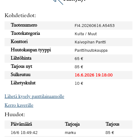
Kohdetiedot:
Tuotenumero
FI4.20260616.A5453
Tuotekategoria
Kulta / Muut
Konttori
Kaivopihan Pantti
Huutokaupan tyyppi
Panttihuutokauppa
Lähtöhinta
65 €
Tarjous nyt
85 €
Sulkeutuu
16.6.2026 19:18:00
Lähetyskulut
10 €
Lähetä kysely panttilainaamolle
Kerro kaverille
Huudot:
Päivämäärä
Tarjoaja
Tarjous
16/6 18:49:42
marku
85 €