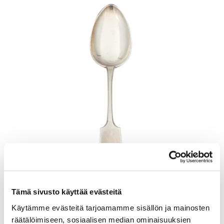
Tämä sivusto käyttää evästeitä
Käytämme evästeitä tarjoamamme sisällön ja mainosten
Otinlusikka, Musla, pituus 205mm, kaiverrettu, 813, Paino: 57,7 g
räätälöimiseen, sosiaalisen median ominaisuuksien