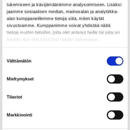
Lähtöhinta
:
70 €
tukemiseen ja kävijämäärämme analysoimiseen. Lisäksi
Johtava huuto:
-
jaamme sosiaalisen median, mainosalan ja analytiikka-
Kaivopihan Pantti
alan kumppaneillemme tietoja siitä, miten käytät
sivustoamme. Kumppanimme voivat yhdistää näitä
11.8.2026 19:32:00
tietoja muihin tietoihin, joita olet antanut heille tai joita on
kerätty, kun olet käyttänyt heidän palvelujaan.
Suostumuksen
Välttämätön
valinta
Mieltymykset
Tilastot
Markkinointi