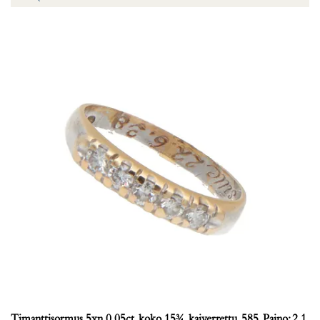
Timanttisormus 5xn.0.05ct, koko 15¾, kaiverrettu, 585, Paino: 2,1