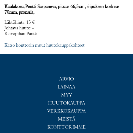
Kaulakoru, Pentti Sarpaneva, pituus 66,5cm, riipuksen korkeus
70mm, pronssia,
Lähtöhinta
:
15 €
Johtava huuto:
-
Kaivopihan Pantti
Katso konttorin muut huutokauppakohteet
ARVIO
LAINAA
MYY
HUUTOKAUPPA
VERKKOKAUPPA
MEISTÄ
KONTTORIMME