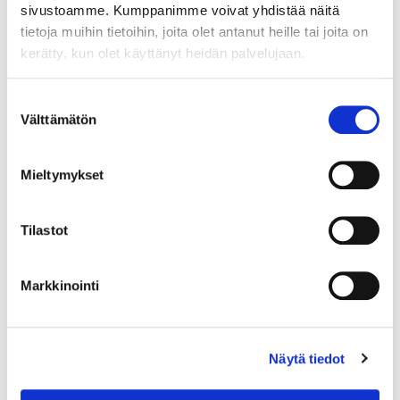
sivustoamme. Kumppanimme voivat yhdistää näitä
tietoja muihin tietoihin, joita olet antanut heille tai joita on
kerätty, kun olet käyttänyt heidän palvelujaan.
Suostumuksen
Välttämätön
valinta
Mieltymykset
Tilastot
Markkinointi
Otinlusikka, Musla, pituus 205mm, kaiverrettu, 813, Paino: 57,7 g
Näytä tiedot
Lähtöhinta
:
70 €
Johtava huuto:
-