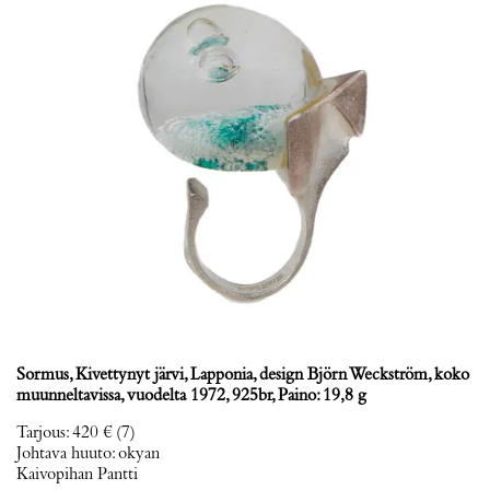
Sormus, Kivettynyt järvi, Lapponia, design Björn Weckström, koko
muunneltavissa, vuodelta 1972, 925br, Paino: 19,8 g
Tarjous
:
420 €
(7)
Johtava huuto:
okyan
Kaivopihan Pantti