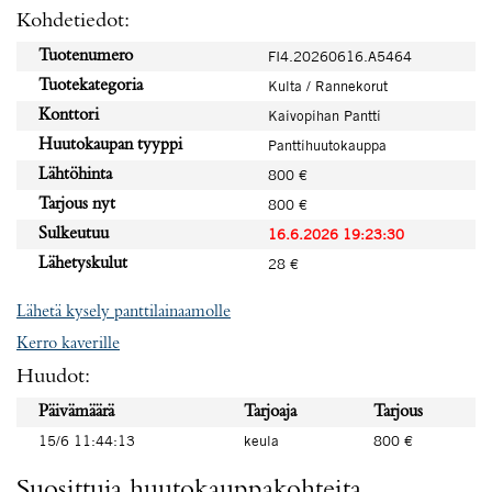
Kohdetiedot:
Tuotenumero
FI4.20260616.A5464
Tuotekategoria
Kulta / Rannekorut
Konttori
Kaivopihan Pantti
Huutokaupan tyyppi
Panttihuutokauppa
Lähtöhinta
800 €
Tarjous nyt
800 €
Sulkeutuu
16.6.2026 19:23:30
Lähetyskulut
28 €
Lähetä kysely panttilainaamolle
Kerro kaverille
Huudot:
Päivämäärä
Tarjoaja
Tarjous
15/6 11:44:13
keula
800 €
Suosittuja huutokauppakohteita