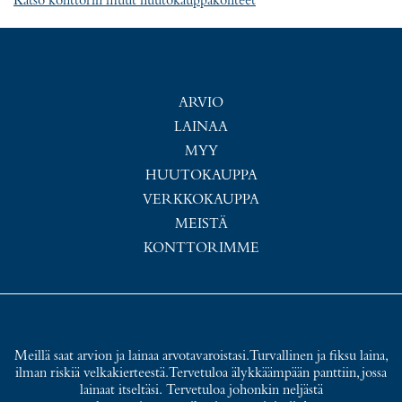
Katso konttorin muut huutokauppakohteet
ARVIO
LAINAA
MYY
HUUTOKAUPPA
VERKKOKAUPPA
MEISTÄ
KONTTORIMME
Meillä saat arvion ja lainaa arvotavaroistasi. Turvallinen ja fiksu laina,
ilman riskiä velkakierteestä. Tervetuloa älykkäämpään panttiin, jossa
lainaat itseltäsi. Tervetuloa johonkin neljästä