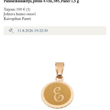
Panssarikaulaketju, pituus 47cm, 585, Paino: 1,5 g
Tarjous
:
100 €
(1)
Johtava huuto:
ostos1
Kaivopihan Pantti
11.8.2026 19:32:30