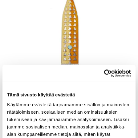
Lusikka, emaloitu, pituus 165mm, A. Michelsen, Tanska, Julen 1960,
925br, Paino: 48,5 g
Lähtöhinta
:
70 €
Tämä sivusto käyttää evästeitä
Johtava huuto:
-
Kaivopihan Pantti
Käytämme evästeitä tarjoamamme sisällön ja mainosten
räätälöimiseen, sosiaalisen median ominaisuuksien
11.8.2026 19:22:00
tukemiseen ja kävijämäärämme analysoimiseen. Lisäksi
jaamme sosiaalisen median, mainosalan ja analytiikka-
alan kumppaneillemme tietoja siitä, miten käytät