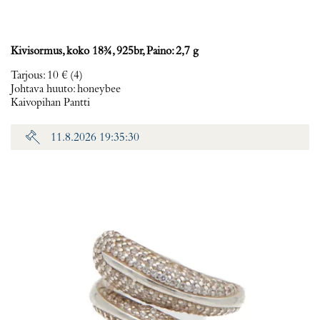
Kivisormus, koko 18¾, 925br, Paino: 2,7 g
Tarjous
:
10 €
(4)
Johtava huuto:
honeybee
Kaivopihan Pantti
11.8.2026 19:35:30