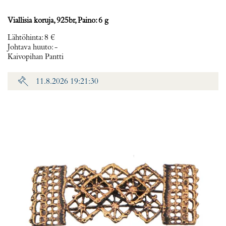
Viallisia koruja, 925br, Paino: 6 g
Lähtöhinta
:
8 €
Johtava huuto:
-
Kaivopihan Pantti
11.8.2026 19:21:30