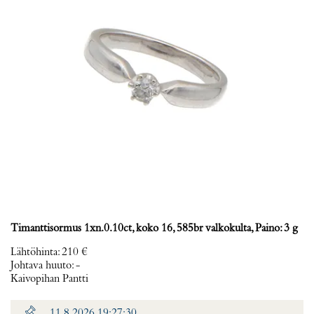
Timanttisormus 1xn.0.10ct, koko 16, 585br valkokulta, Paino: 3 g
Lähtöhinta
:
210 €
Johtava huuto:
-
Kaivopihan Pantti
11.8.2026 19:27:30