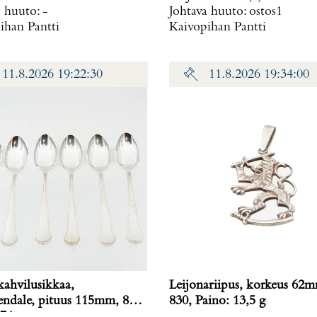
a huuto:
-
Johtava huuto:
ostos1
ihan Pantti
Kaivopihan Pantti
11.8.2026 19:22:30
11.8.2026 19:34:00
kahvilusikkaa,
Leijonariipus, korkeus 62
ndale, pituus 115mm, 830,
830, Paino: 13,5 g
 74 g