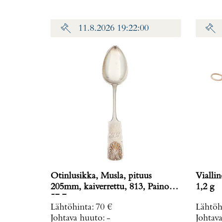
11.8.2026 19:22:00
Otinlusikka, Musla, pituus
Vialline
205mm, kaiverrettu, 813, Paino:
1,2 g
57,7 g
Lähtöhinta
:
70 €
Lähtöh
Johtava huuto:
-
Johtav