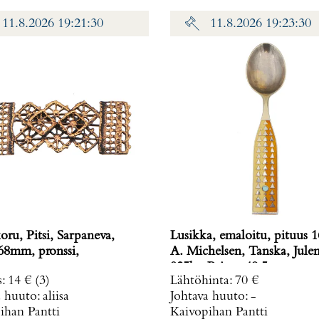
11.8.2026 19:21:30
11.8.2026 19:23:30
ru, Pitsi, Sarpaneva,
Lusikka, emaloitu, pituus
 68mm, pronssi,
A. Michelsen, Tanska, Jule
925br, Paino: 48,5 g
s
:
14 €
(3)
Lähtöhinta
:
70 €
a huuto:
aliisa
Johtava huuto:
-
ihan Pantti
Kaivopihan Pantti