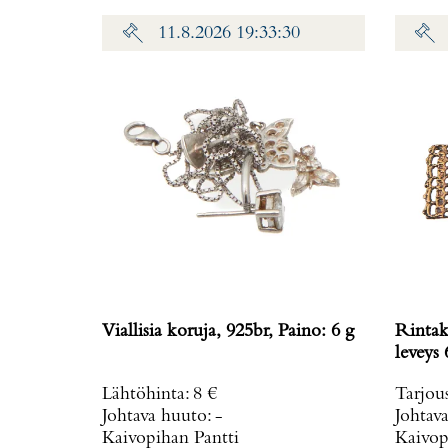
11.8.2026 19:33:30
Viallisia koruja, 925br, Paino: 6 g
Rintako
leveys
Lähtöhinta
:
8 €
Tarjou
Johtava huuto:
-
Johtav
Kaivopihan Pantti
Kaivop