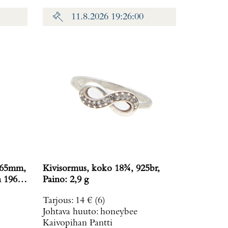
11.8.2026 19:26:00
 165mm,
Kivisormus, koko 18¾, 925br,
n 1960,
Paino: 2,9 g
Tarjous
:
14 €
(6)
Johtava huuto:
honeybee
Kaivopihan Pantti