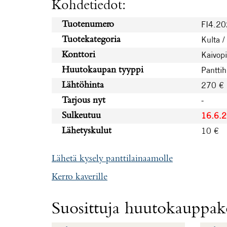
Kohdetiedot:
FI4.2
Tuotenumero
Kulta /
Tuotekategoria
Kaivopi
Konttori
Pantti
Huutokaupan tyyppi
270 €
Lähtöhinta
-
Tarjous nyt
16.6.
Sulkeutuu
10 €
Lähetyskulut
Lähetä kysely panttilainaamolle
Kerro kaverille
Suosittuja huutokauppako