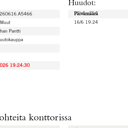
Huudot:
0260616.A5466
Päivämäärä
16/6 19:24
 Muut
han Pantti
huutokauppa
2026 19:24:30
hteita konttorissa