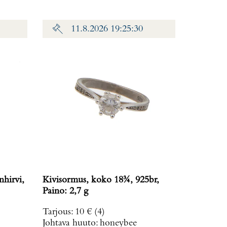
11.8.2026 19:25:30
nhirvi,
Kivisormus, koko 18¾, 925br,
Paino: 2,7 g
Tarjous
:
10 €
(4)
Johtava huuto:
honeybee