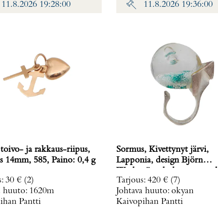
11.8.2026 19:28:00
11.8.2026 19:36:00
toivo- ja rakkaus-riipus,
Sormus, Kivettynyt järvi,
korkeus 14mm, 585, Paino: 0,4 g
Lapponia, design Björn
Weckström, koko muunnelt
s
:
30 €
(2)
Tarjous
:
420 €
(7)
vuodelta 1972, 925br, Paino
a huuto:
1620m
Johtava huuto:
okyan
g
ihan Pantti
Kaivopihan Pantti