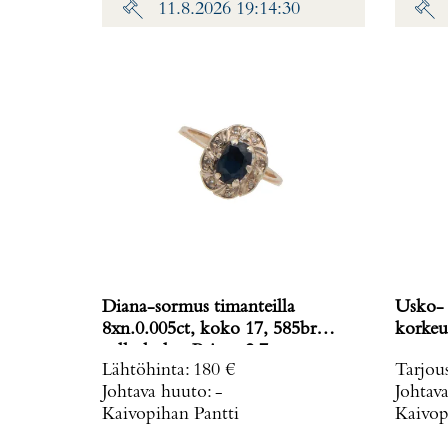
11.8.2026 19:14:30
Diana-sormus timanteilla
Usko- 
8xn.0.005ct, koko 17, 585br
valkokulta, Paino: 2,7 g
Lähtöhinta
:
180 €
Tarjou
Johtava huuto:
-
Johtav
Kaivopihan Pantti
Kaivop