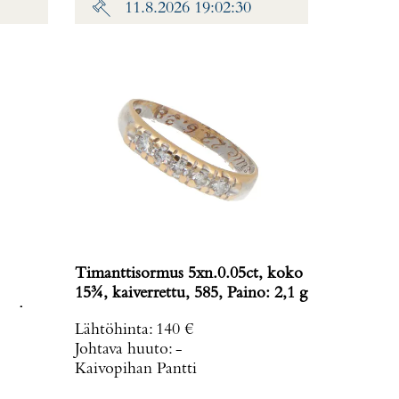
11.8.2026 19:02:30
Timanttisormus 5xn.0.05ct, koko
15¾, kaiverrettu, 585, Paino: 2,1 g
avissa,
Lähtöhinta
:
140 €
: 19,8
Johtava huuto:
-
Kaivopihan Pantti