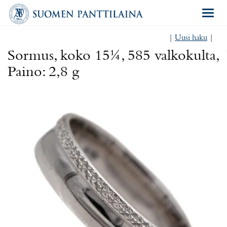
Navigat
|
Uusi haku
|
Sormus, koko 15¼, 585 valkokulta,
Paino: 2,8 g