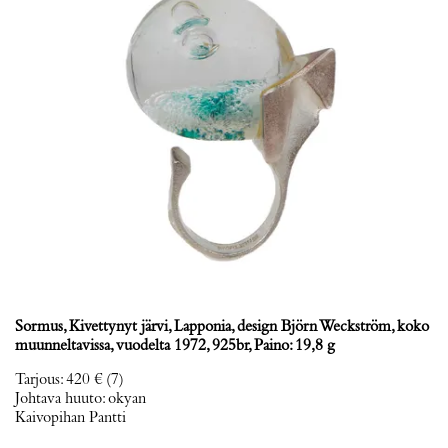
Sormus, Kivettynyt järvi, Lapponia, design Björn Weckström, koko
muunneltavissa, vuodelta 1972, 925br, Paino: 19,8 g
Tarjous
:
420 €
(7)
Johtava huuto:
okyan
Kaivopihan Pantti