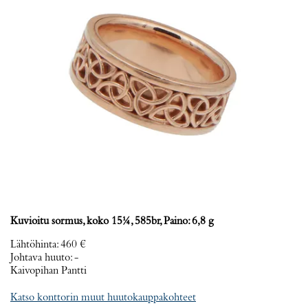
Kuvioitu sormus, koko 15¼, 585br, Paino: 6,8 g
Lähtöhinta
:
460 €
Johtava huuto:
-
Kaivopihan Pantti
Katso konttorin muut huutokauppakohteet