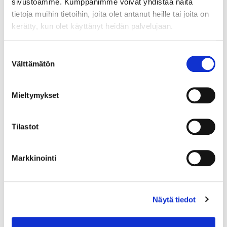
sivustoamme. Kumppanimme voivat yhdistää näitä
tietoja muihin tietoihin, joita olet antanut heille tai joita on
kerätty, kun olet käyttänyt heidän palvelujaan.
Suostumuksen
Välttämätön
valinta
Mieltymykset
Tilastot
Markkinointi
Kivisormus, koko 18¾, 925br, Paino: 2,7 g
Tarjous
:
10 €
(4)
Näytä tiedot
Johtava huuto:
honeybee
Kaivopihan Pantti