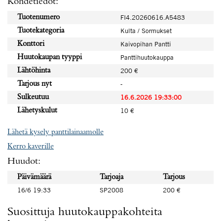
Kohdetiedot:
Tuotenumero
FI4.20260616.A5483
Tuotekategoria
Kulta / Sormukset
Konttori
Kaivopihan Pantti
Huutokaupan tyyppi
Panttihuutokauppa
Lähtöhinta
200 €
Tarjous nyt
-
Sulkeutuu
16.6.2026 19:33:00
Lähetyskulut
10 €
Lähetä kysely panttilainaamolle
Kerro kaverille
Huudot:
Päivämäärä
Tarjoaja
Tarjous
16/6 19:33
SP2008
200 €
Suosittuja huutokauppakohteita