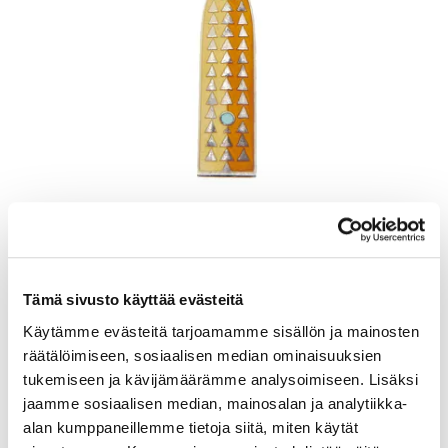
Lusikka, emaloitu, pituus 165mm, A. Michelsen, Tanska, Julen 1960,
925br, Paino: 48,5 g
Lähtöhinta
:
70 €
Johtava huuto:
-
Tämä sivusto käyttää evästeitä
Kaivopihan Pantti
Käytämme evästeitä tarjoamamme sisällön ja mainosten
11.8.2026 19:25:30
räätälöimiseen, sosiaalisen median ominaisuuksien
tukemiseen ja kävijämäärämme analysoimiseen. Lisäksi
jaamme sosiaalisen median, mainosalan ja analytiikka-
alan kumppaneillemme tietoja siitä, miten käytät