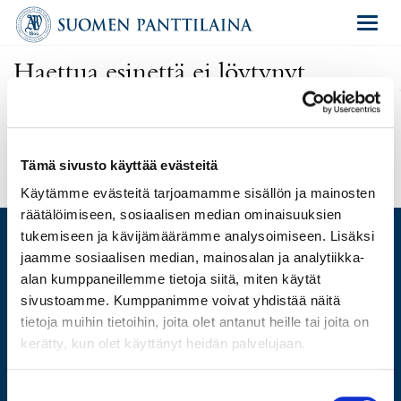
Navigat
Haettua esinettä ei löytynyt
Olet antanut virheellisen osoitteen tai kyseinen esine on poistettu
huutokaupasta.
Uusi haku
Tämä sivusto käyttää evästeitä
Käytämme evästeitä tarjoamamme sisällön ja mainosten
räätälöimiseen, sosiaalisen median ominaisuuksien
tukemiseen ja kävijämäärämme analysoimiseen. Lisäksi
jaamme sosiaalisen median, mainosalan ja analytiikka-
alan kumppaneillemme tietoja siitä, miten käytät
ARVIO
sivustoamme. Kumppanimme voivat yhdistää näitä
LAINAA
tietoja muihin tietoihin, joita olet antanut heille tai joita on
MYY
kerätty, kun olet käyttänyt heidän palvelujaan.
HUUTOKAUPPA
VERKKOKAUPPA
Suostumuksen