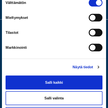
MEISTÄ
Välttämätön
valinta
KONTTORIMME
Mieltymykset
Tilastot
Meillä saat arvion ja lainaa arvotavaroistasi. Turvallinen ja fiksu laina,
ilman riskiä velkakierteestä. Tervetuloa älykkäämpään panttiin, jossa
lainaat itseltäsi. Tervetuloa johonkin neljästä
Markkinointi
konttoristamme ilmaiseen arviointiin!
Näytä tiedot
Salli kaikki
Salli valinta