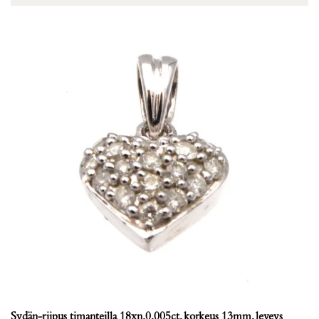
Sydän-riipus timanteilla 18xn.0.005ct, korkeus 13mm, leveys