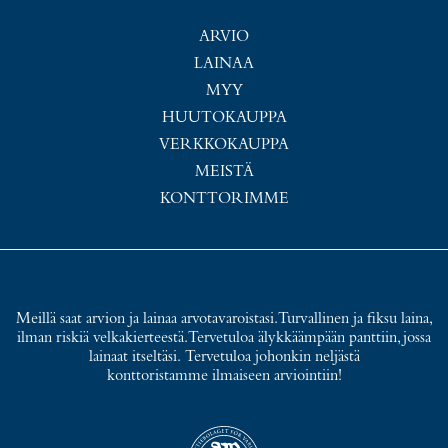
ARVIO
LAINAA
MYY
HUUTOKAUPPA
VERKKOKAUPPA
MEISTÄ
KONTTORIMME
Meillä saat arvion ja lainaa arvotavaroistasi. Turvallinen ja fiksu laina,
ilman riskiä velkakierteestä. Tervetuloa älykkäämpään panttiin, jossa
lainaat itseltäsi. Tervetuloa johonkin neljästä
konttoristamme ilmaiseen arviointiin!