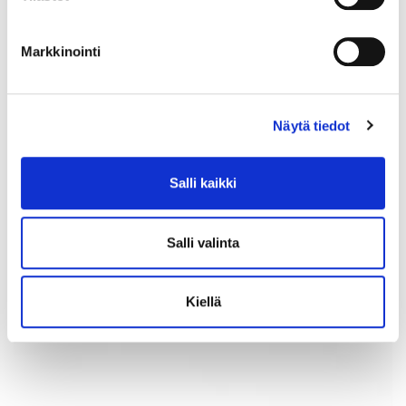
Markkinointi
Näytä tiedot
Salli kaikki
Timanttisormus 2xn.0.40ct 1xn.0.80ct, koko 20¼, leveys 6-
15mm, 750br kelta-, valko- ja punakultaa, Paino: 11 g
Salli valinta
Lähtöhinta
:
2 200 €
Johtava huuto:
-
Hakaniemen Pantti
Kiellä
20.8.2026 19:18:30