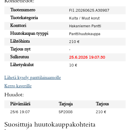
Kohdetiedot:
Tuotenumero
FI1.20260625.A38987
Tuotekategoria
Kulta / Muut korut
Konttori
Hakaniemen Pantti
Huutokaupan tyyppi
Panttihuutokauppa
Lähtöhinta
210 €
Tarjous nyt
-
Sulkeutuu
25.6.2026 19:07:30
Lähetyskulut
10 €
Lähetä kysely panttilainaamolle
Kerro kaverille
Huudot:
Päivämäärä
Tarjoaja
Tarjous
25/6 19:07
SP2008
210 €
Suosittuja huutokauppakohteita