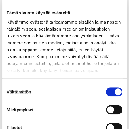
Tämä sivusto käyttää evästeitä
Sähköbasso Guyatone EB-25, valmistettu Japanissa, käytöstä
aiheutunutta kulumaa. Ota yhteys panttilainaamoon
Käytämme evästeitä tarjoamamme sisällön ja mainosten
kuljetusmaksuista sopimiseksi. Paino: 0 g
räätälöimiseen, sosiaalisen median ominaisuuksien
tukemiseen ja kävijämäärämme analysoimiseen. Lisäksi
Tarjous
:
140 €
(1)
Johtava huuto:
tomba
jaamme sosiaalisen median, mainosalan ja analytiikka-
Hakaniemen Pantti
alan kumppaneillemme tietoja siitä, miten käytät
sivustoamme. Kumppanimme voivat yhdistää näitä
20.8.2026 19:01:30
tietoja muihin tietoihin, joita olet antanut heille tai joita on
kerätty, kun olet käyttänyt heidän palvelujaan.
Suostumuksen
Välttämätön
valinta
Mieltymykset
Tilastot