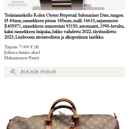
Teräsrannekello Rolex Oyster Perpetual Submariner Date, rungon
Ø 40mm, rannekkeen pituus 185mm, malli 16610, sarjanumero
E405971, rannekkeen numerointi 93150, automaatti, 1990-luvulta,
kaksi rannekkeen lisäpalaa, lukko vaihdettu 2022, täyshuollettu
2023, Lindroosin aitoustodistus ja alkuperäinen laatikko.
Tarjous
:
7 000 €
(8)
Johtava huuto:
alias1
Hakaniemen Pantti
20.8.2026 19:50:30