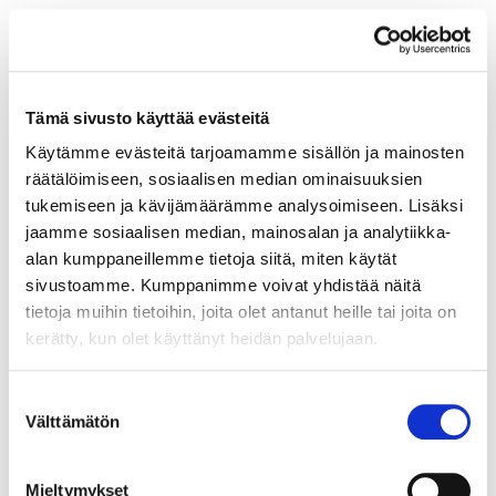
Tämä sivusto käyttää evästeitä
Viallinen riipus, 585, Paino: 0,2 g
Käytämme evästeitä tarjoamamme sisällön ja mainosten
Tarjous
:
14 €
(1)
räätälöimiseen, sosiaalisen median ominaisuuksien
Johtava huuto:
sektori
tukemiseen ja kävijämäärämme analysoimiseen. Lisäksi
Hakaniemen Pantti
jaamme sosiaalisen median, mainosalan ja analytiikka-
alan kumppaneillemme tietoja siitä, miten käytät
6.8.2026 19:24:30
sivustoamme. Kumppanimme voivat yhdistää näitä
tietoja muihin tietoihin, joita olet antanut heille tai joita on
kerätty, kun olet käyttänyt heidän palvelujaan.
Suostumuksen
Välttämätön
valinta
Mieltymykset