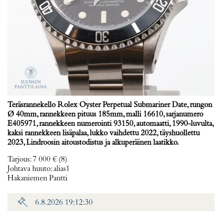
Teräsrannekello Rolex Oyster Perpetual Submariner Date, rungon
Ø 40mm, rannekkeen pituus 185mm, malli 16610, sarjanumero
E405971, rannekkeen numerointi 93150, automaatti, 1990-luvulta,
kaksi rannekkeen lisäpalaa, lukko vaihdettu 2022, täyshuollettu
2023, Lindroosin aitoustodistus ja alkuperäinen laatikko.
Tarjous
:
7 000 €
(8)
Johtava huuto:
alias1
Hakaniemen Pantti
6.8.2026 19:12:30