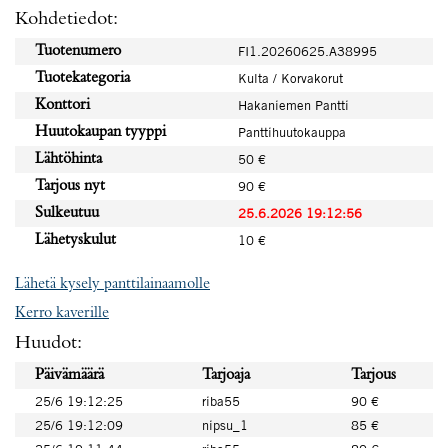
Kohdetiedot:
Tuotenumero
FI1.20260625.A38995
Tuotekategoria
Kulta / Korvakorut
Konttori
Hakaniemen Pantti
Huutokaupan tyyppi
Panttihuutokauppa
Lähtöhinta
50 €
Tarjous nyt
90 €
Sulkeutuu
25.6.2026 19:12:56
Lähetyskulut
10 €
Lähetä kysely panttilainaamolle
Kerro kaverille
Huudot:
Päivämäärä
Tarjoaja
Tarjous
25/6 19:12:25
riba55
90 €
25/6 19:12:09
nipsu_1
85 €