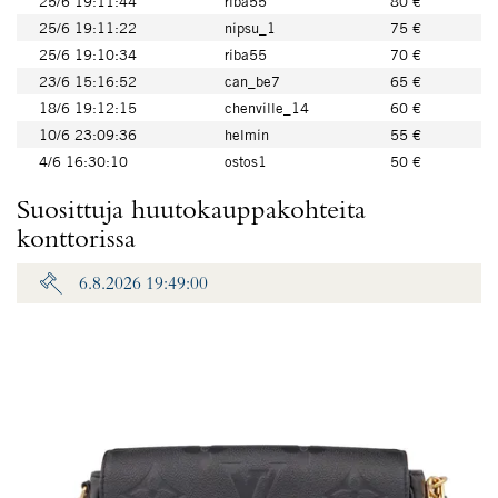
25/6 19:11:44
riba55
80 €
25/6 19:11:22
nipsu_1
75 €
25/6 19:10:34
riba55
70 €
23/6 15:16:52
can_be7
65 €
18/6 19:12:15
chenville_14
60 €
10/6 23:09:36
helmin
55 €
4/6 16:30:10
ostos1
50 €
Suosittuja huutokauppakohteita
konttorissa
6.8.2026 19:49:00