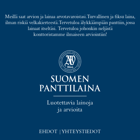
Meillä saat arvion ja lainaa arvotavaroistasi. Turvallinen ja fiksu laina,
ilman riskiä velkakierteestä. Tervetuloa älykkäämpään panttiin, jossa
lainaat itseltäsi. Tervetuloa johonkin neljästä
konttoristamme ilmaiseen arviointiin!
EHDOT
|
YHTEYSTIEDOT