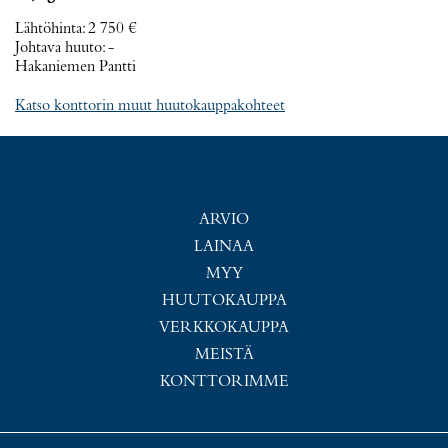
Lähtöhinta
:
2 750 €
Johtava huuto:
-
Hakaniemen Pantti
Katso konttorin muut huutokauppakohteet
ARVIO
LAINAA
MYY
HUUTOKAUPPA
VERKKOKAUPPA
MEISTÄ
KONTTORIMME