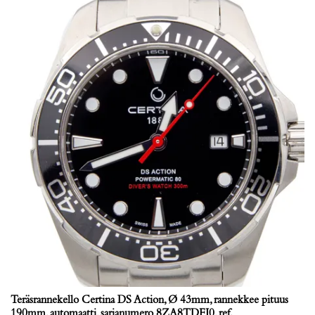
Teräsrannekello Certina DS Action, Ø 43mm, rannekkee pituus
190mm, automaatti, sarjanumero 8ZA8TDFI0, ref.