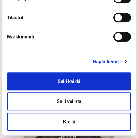
Tilastot
Markkinointi
Näytä tiedot
Sukeltaja-pinssi, korkeus 25mm, vuodelta 2006, 925br, Paino: 6,3 g
Salli kaikki
Tarjous
:
10 €
(1)
Johtava huuto:
blankkari
Hakaniemen Pantti
Salli valinta
6.8.2026 19:35:00
Kiellä