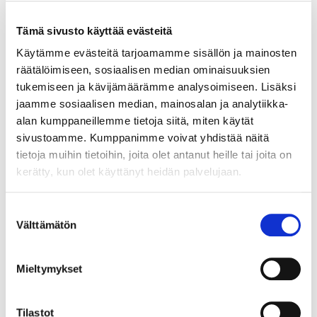
Tämä sivusto käyttää evästeitä
Käytämme evästeitä tarjoamamme sisällön ja mainosten
Rannekello Casio G-Shock, Mudmaster, GWG-2000, 5678, Ø
räätälöimiseen, sosiaalisen median ominaisuuksien
50mm, pituus 23cm.
tukemiseen ja kävijämäärämme analysoimiseen. Lisäksi
Tarjous
:
140 €
(1)
jaamme sosiaalisen median, mainosalan ja analytiikka-
Johtava huuto:
adalia
alan kumppaneillemme tietoja siitä, miten käytät
Hakaniemen Pantti
sivustoamme. Kumppanimme voivat yhdistää näitä
tietoja muihin tietoihin, joita olet antanut heille tai joita on
20.8.2026 19:01:30
kerätty, kun olet käyttänyt heidän palvelujaan.
Suostumuksen
Välttämätön
valinta
Mieltymykset
Tilastot