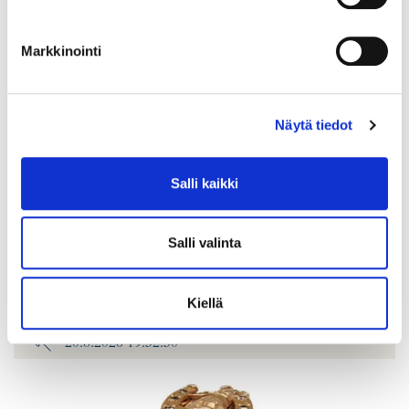
Markkinointi
Näytä tiedot
Salli kaikki
Timanttisormus 2xn.0.40ct 1xn.0.80ct, koko 20¼, leveys 6-
15mm, 750br kelta-, valko- ja punakultaa, Paino: 11 g
Salli valinta
Lähtöhinta
:
2 200 €
Johtava huuto:
-
Hakaniemen Pantti
Kiellä
20.8.2026 19:32:30