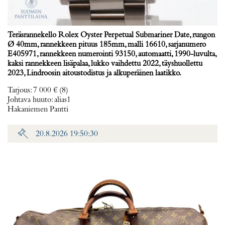
Teräsrannekello Rolex Oyster Perpetual Submariner Date, rungon
Ø 40mm, rannekkeen pituus 185mm, malli 16610, sarjanumero
E405971, rannekkeen numerointi 93150, automaatti, 1990-luvulta,
kaksi rannekkeen lisäpalaa, lukko vaihdettu 2022, täyshuollettu
2023, Lindroosin aitoustodistus ja alkuperäinen laatikko.
Tarjous
:
7 000 €
(8)
Johtava huuto:
alias1
Hakaniemen Pantti
20.8.2026 19:50:30