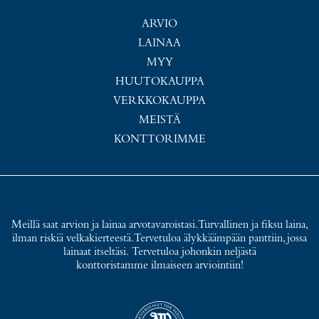
ARVIO
LAINAA
MYY
HUUTOKAUPPA
VERKKOKAUPPA
MEISTÄ
KONTTORIMME
Meillä saat arvion ja lainaa arvotavaroistasi. Turvallinen ja fiksu laina,
ilman riskiä velkakierteestä. Tervetuloa älykkäämpään panttiin, jossa
lainaat itseltäsi. Tervetuloa johonkin neljästä
konttoristamme ilmaiseen arviointiin!