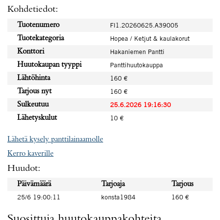
Kohdetiedot:
Tuotenumero
FI1.20260625.A39005
Tuotekategoria
Hopea / Ketjut & kaulakorut
Konttori
Hakaniemen Pantti
Huutokaupan tyyppi
Panttihuutokauppa
Lähtöhinta
160 €
Tarjous nyt
160 €
Sulkeutuu
25.6.2026 19:16:30
Lähetyskulut
10 €
Lähetä kysely panttilainaamolle
Kerro kaverille
Huudot:
Päivämäärä
Tarjoaja
Tarjous
25/6 19:00:11
konsta1984
160 €
Suosittuja huutokauppakohteita