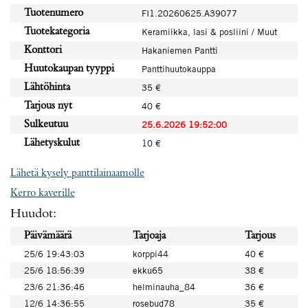
Tuotenumero
FI1.20260625.A39077
Tuotekategoria
Keramiikka, lasi & posliini / Muut
Konttori
Hakaniemen Pantti
Huutokaupan tyyppi
Panttihuutokauppa
Lähtöhinta
35 €
Tarjous nyt
40 €
Sulkeutuu
25.6.2026 19:52:00
Lähetyskulut
10 €
Lähetä kysely panttilainaamolle
Kerro kaverille
Huudot:
Päivämäärä
Tarjoaja
Tarjous
25/6 19:43:03
korppi44
40 €
25/6 18:56:39
ekku65
38 €
23/6 21:36:46
helminauha_84
36 €
12/6 14:36:55
rosebud78
35 €