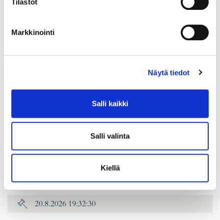
Tilastot
Markkinointi
Näytä tiedot
Salli kaikki
Salli valinta
Timanttisormus 2xn.0.40ct 1xn.0.80ct, koko 20¼, leveys 6-
15mm, 750br kelta-, valko- ja punakultaa, Paino: 11 g
Lähtöhinta
:
2 200 €
Kiellä
Johtava huuto:
-
Hakaniemen Pantti
20.8.2026 19:32:30