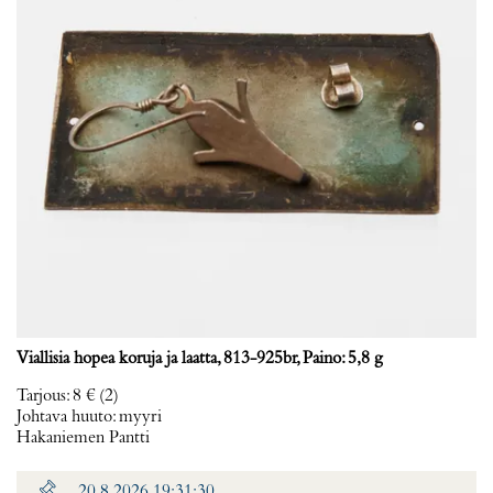
Viallisia hopea koruja ja laatta, 813-925br, Paino: 5,8 g
Tarjous
:
8 €
(2)
Johtava huuto:
myyri
Hakaniemen Pantti
20.8.2026 19:31:30