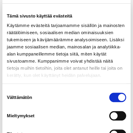
Tämä sivusto käyttää evästeitä
Käytämme evästeitä tarjoamamme sisällön ja mainosten
räätälöimiseen, sosiaalisen median ominaisuuksien
Rannekello Casio G-Shock, Mudmaster, GWG-2000, 5678, Ø
tukemiseen ja kävijämäärämme analysoimiseen. Lisäksi
50mm, pituus 23cm.
jaamme sosiaalisen median, mainosalan ja analytiikka-
alan kumppaneillemme tietoja siitä, miten käytät
Tarjous
:
140 €
(1)
Johtava huuto:
adalia
sivustoamme. Kumppanimme voivat yhdistää näitä
Hakaniemen Pantti
tietoja muihin tietoihin, joita olet antanut heille tai joita on
kerätty, kun olet käyttänyt heidän palvelujaan.
20.8.2026 19:01:30
Suostumuksen
Välttämätön
valinta
Mieltymykset