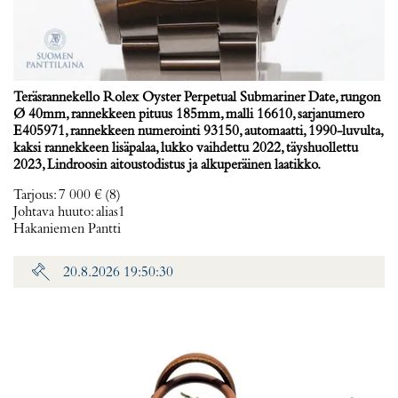
Teräsrannekello Rolex Oyster Perpetual Submariner Date, rungon
Ø 40mm, rannekkeen pituus 185mm, malli 16610, sarjanumero
E405971, rannekkeen numerointi 93150, automaatti, 1990-luvulta,
kaksi rannekkeen lisäpalaa, lukko vaihdettu 2022, täyshuollettu
2023, Lindroosin aitoustodistus ja alkuperäinen laatikko.
Tarjous
:
7 000 €
(8)
Johtava huuto:
alias1
Hakaniemen Pantti
20.8.2026 19:50:30