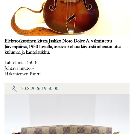
Elektroakustinen kitara Jaakko Noso Dolce A, valmistettu
Järvenpäässä, 1950 luvulla, useassa kohtaa käytöstä aiheutunutta
kulumaa ja kantolaukku.
Lähtöhinta
:
450 €
Johtava huuto:
-
Hakaniemen Pantti
20.8.2026 19:50:00