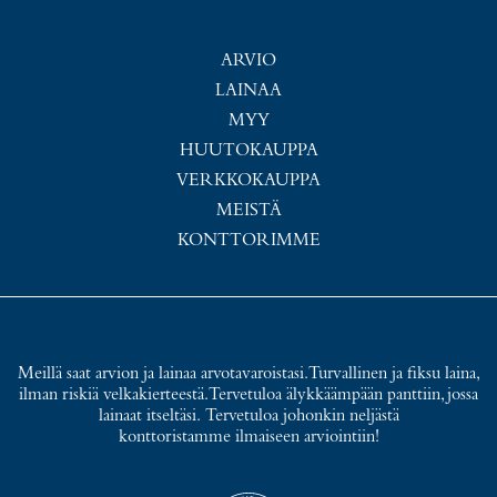
ARVIO
LAINAA
MYY
HUUTOKAUPPA
VERKKOKAUPPA
MEISTÄ
KONTTORIMME
Meillä saat arvion ja lainaa arvotavaroistasi. Turvallinen ja fiksu laina,
ilman riskiä velkakierteestä. Tervetuloa älykkäämpään panttiin, jossa
lainaat itseltäsi. Tervetuloa johonkin neljästä
konttoristamme ilmaiseen arviointiin!