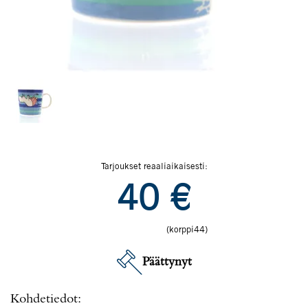
Tarjoukset reaaliaikaisesti:
40
€
(korppi44)
Päättynyt
Kohdetiedot: