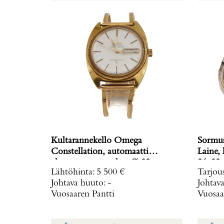
Kultarannekello Omega
Sormus,
Constellation, automaatti
Laine, koko muunneltavissa, mitat
chronometer, taulun Ø 32mm,
Lähtöhinta
:
5 500 €
Tarjou
rannekkeen Ø 58-62cm, käytön
Johtava huuto:
-
Johtav
jälkiä ja lasissa naarmuja, 750br,
Vuosaaren Pantti
Vuosaa
Paino: 71,2 g