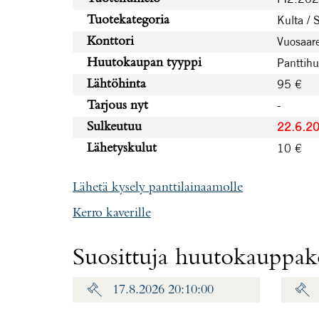
Kulta / 
Tuotekategoria
Vuosaare
Konttori
Panttih
Huutokaupan tyyppi
95 €
Lähtöhinta
-
Tarjous nyt
22.6.2
Sulkeutuu
10 €
Lähetyskulut
Lähetä kysely panttilainaamolle
Kerro kaverille
Suosittuja huutokauppako
17.8.2026 20:10:00