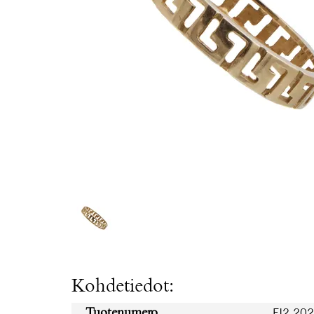
Kohdetiedot:
FI2.20
Tuotenumero