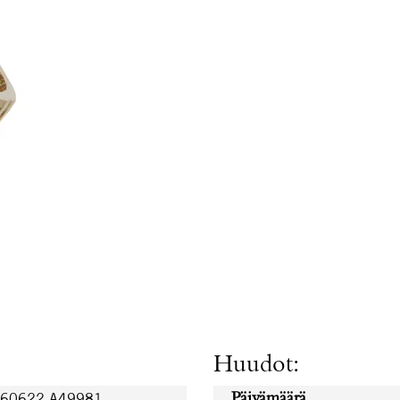
Huudot:
260622.A49981
Päivämäärä