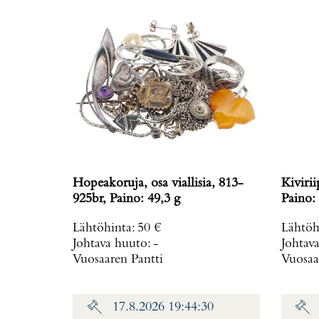
Hopeakoruja, osa viallisia, 813-
Kiviri
925br, Paino: 49,3 g
Paino: 
Lähtöhinta
:
50 €
Lähtöh
Johtava huuto:
-
Johtav
Vuosaaren Pantti
Vuosaa
17.8.2026 19:44:30