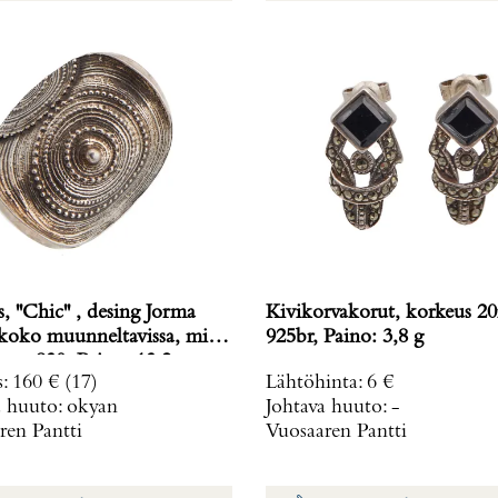
 ''Chic'' , desing Jorma
Kivikorvakorut, korkeus 
925br, Paino: 3,8 g
26x32mm, 830, Paino: 13,2 g
s
:
160 €
(17)
Lähtöhinta
:
6 €
a huuto:
okyan
Johtava huuto:
-
ren Pantti
Vuosaaren Pantti