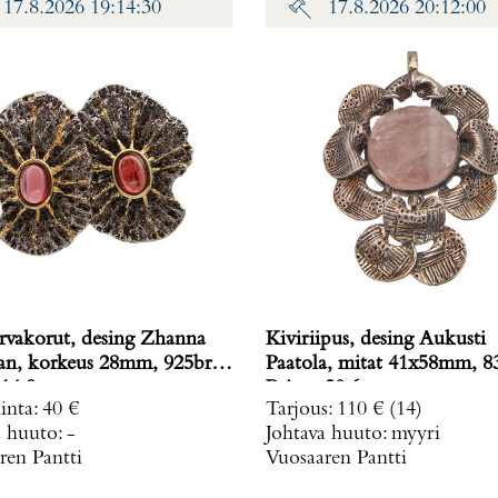
17.8.2026 19:14:30
17.8.2026 20:12:00
rvakorut, desing Zhanna
Kiviriipus, desing Aukusti
n, korkeus 28mm, 925br,
Paatola, mitat 41x58mm, 8
14,9 g
Paino: 20,6 g
inta
:
40 €
Tarjous
:
110 €
(14)
a huuto:
-
Johtava huuto:
myyri
ren Pantti
Vuosaaren Pantti