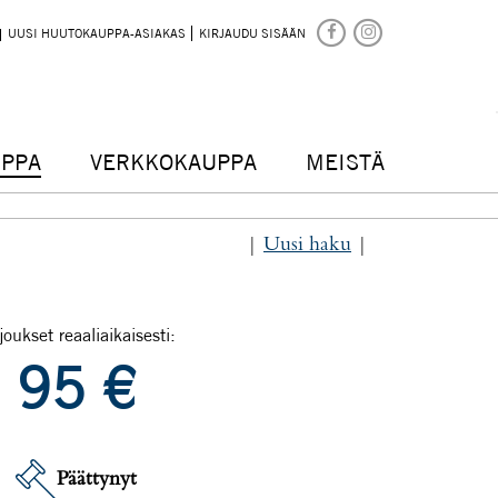
UUSI HUUTOKAUPPA-ASIAKAS
KIRJAUDU SISÄÄN
PPA
VERKKOKAUPPA
MEISTÄ
|
Uusi haku
|
joukset reaaliaikaisesti:
95
€
Päättynyt