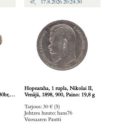
17.8.2026 20:24:30
Hopearaha, 1 rupla, Nikolai II,
30br,
Venäjä, 1898, 900, Paino: 19,8 g
Tarjous
:
30 €
(5)
Johtava huuto:
hans76
Vuosaaren Pantti