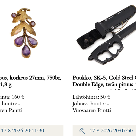
ipus, korkeus 27mm, 750br,
Puukko, SK-5, Cold Steel
1,8 g
Double Edge, terän pituus 
mm, muovituppi, käytön jä
inta
:
160 €
Lähtöhinta
:
50 €
a huuto:
-
Johtava huuto:
-
ren Pantti
Vuosaaren Pantti
17.8.2026 20:11:30
17.8.2026 20:07:30