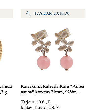
17.8.2026 20:16:30
, mitat
Korvakorut Kalevala Koru "Roosa
: 70,3 g
nauha" korkeus 24mm, 925br,
Paino: 3,7 g
Tarjous
:
40 €
(1)
Johtava huuto:
23676