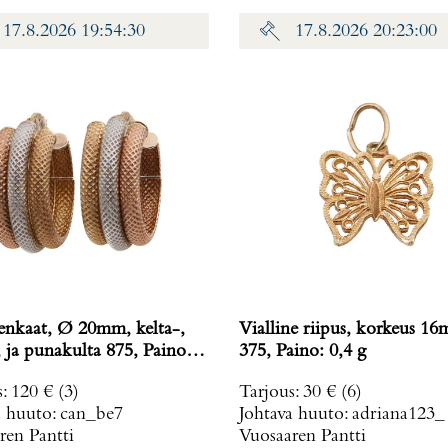
17.8.2026 19:54:30
17.8.2026 20:23:00
enkaat, Ø 20mm, kelta-,
Vialline riipus, korkeus 1
ja punakulta 875, Paino:
375, Paino: 0,4 g
s
:
120 €
(3)
Tarjous
:
30 €
(6)
a huuto:
can_be7
Johtava huuto:
adriana123_
ren Pantti
Vuosaaren Pantti