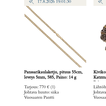
17.8.2026 19:01:30
Panssarikaulaketju, pituus 55cm,
Kiviko
leveys 5mm, 585, Paino: 14 g
Katzma
Paino: 
Tarjous
:
770 €
(1)
Lähtöh
Johtava huuto:
siika
Johtav
Vuosaaren Pantti
Vuosaa