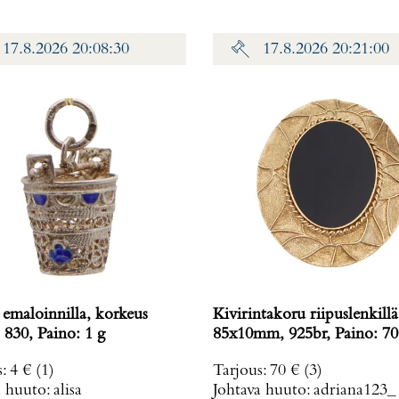
17.8.2026 20:08:30
17.8.2026 20:21:00
 emaloinnilla, korkeus
Kivirintakoru riipuslenkillä
18mm, 830, Paino: 1 g
85x10mm, 925br, Paino
s
:
4 €
(1)
Tarjous
:
70 €
(3)
a huuto:
alisa
Johtava huuto:
adriana123_