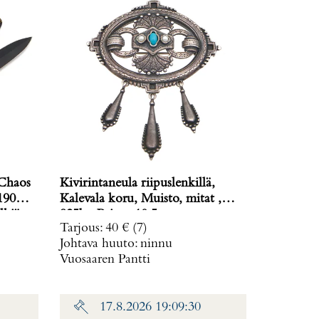
 Chaos
Kivirintaneula riipuslenkillä,
190
Kalevala koru, Muisto, mitat ,
lkiä
925br, Paino: 10,5 g
Tarjous
:
40 €
(7)
Johtava huuto:
ninnu
Vuosaaren Pantti
17.8.2026 19:09:30