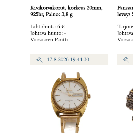
Kivikorvakorut, korkeus 20mm,
Panssa
925br, Paino: 3,8 g
leveys
Lähtöhinta
:
6 €
Tarjou
Johtava huuto:
-
Johtav
Vuosaaren Pantti
Vuosaa
17.8.2026 19:44:30