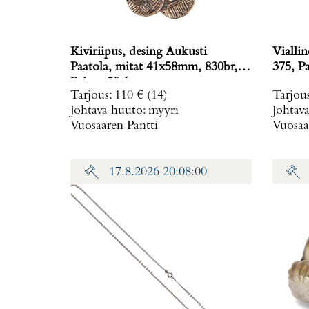
Kiviriipus, desing Aukusti
Vialli
Paatola, mitat 41x58mm, 830br,
375
Paino: 20,6 g
Tarjous
:
110 €
(14)
Tarjou
Johtava huuto:
myyri
Johtav
Vuosaaren Pantti
Vuosaa
17.8.2026 20:08:00