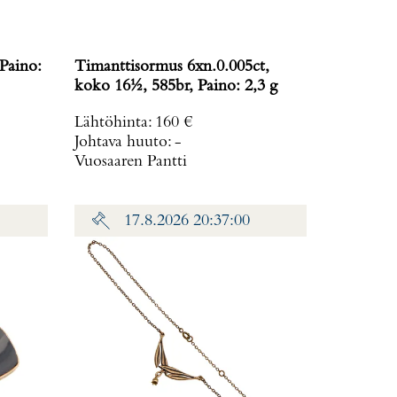
Timanttisormus 6xn.0.005ct,
koko 16½, 585br, Paino: 2,3 g
Lähtöhinta
:
160 €
Johtava huuto:
-
Vuosaaren Pantti
17.8.2026 20:37:00