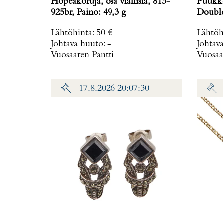
Hopeakoruja, osa viallisia, 813-
Puukko
925br, Paino: 49,3 g
Double
mm, mu
Lähtöhinta
:
50 €
Lähtöh
Johtava huuto:
-
Johtav
Vuosaaren Pantti
Vuosaa
17.8.2026 20:07:30