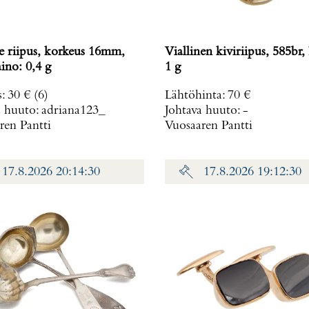
ne riipus, korkeus 16mm,
Viallinen kiviriipus, 585br, Paino:
, Paino: 0,4 g
1 g
s
:
30 €
(6)
Lähtöhinta
:
70 €
a huuto:
adriana123_
Johtava huuto:
-
ren Pantti
Vuosaaren Pantti
17.8.2026 20:14:30
17.8.2026 19:12:30