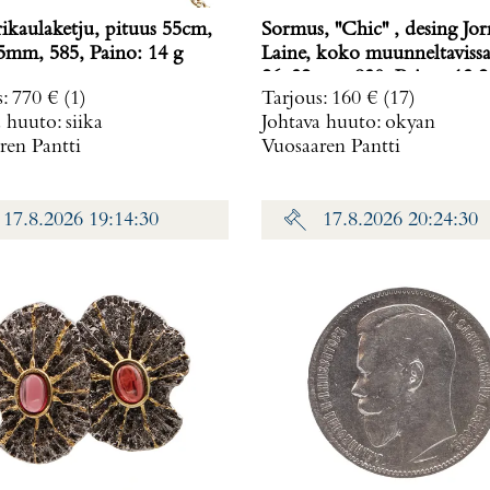
rikaulaketju, pituus 55cm,
Sormus, ''Chic'' , desing Jo
 5mm, 585, Paino: 14 g
Laine, koko muunneltavissa, mitat
26x32mm, 830, Paino: 13
s
:
770 €
(1)
Tarjous
:
160 €
(17)
a huuto:
siika
Johtava huuto:
okyan
ren Pantti
Vuosaaren Pantti
17.8.2026 19:14:30
17.8.2026 20:24:30