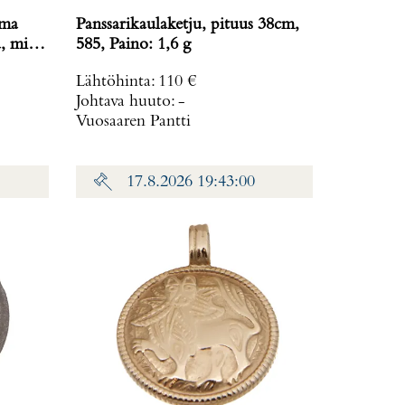
rma
Panssarikaulaketju, pituus 38cm,
585, Paino: 1,6 g
,2 g
Lähtöhinta
:
110 €
Johtava huuto:
-
Vuosaaren Pantti
17.8.2026 19:43:00