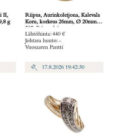
 II,
Riipus, Aurinkoleijona, Kalevala
ino: 19,8 g
Koru, korkeus 26mm, Ø 20mm,
585, Paino: 6,1 g
Lähtöhinta
:
440 €
Johtava huuto:
-
Vuosaaren Pantti
17.8.2026 19:42:30