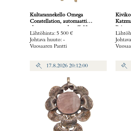
Kultarannekello Omega
Kiviko
Constellation, automaatti
Katzma
chronometer, taulun Ø 32mm,
Paino: 
Lähtöhinta
:
5 500 €
Lähtöh
rannekkeen Ø 58-62cm, käytön
Johtava huuto:
-
Johtav
jälkiä ja lasissa naarmuja, 750br,
Vuosaaren Pantti
Vuosaa
Paino: 71,2 g
17.8.2026 20:12:00