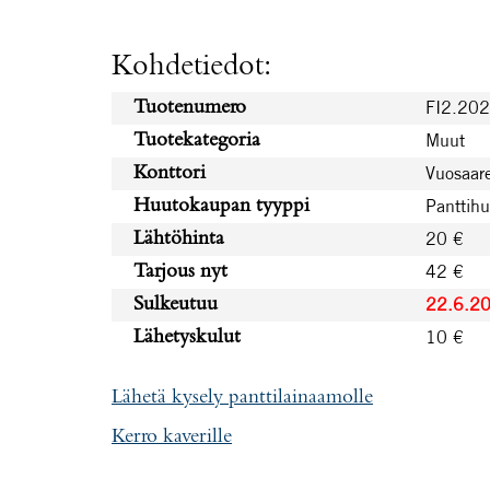
Kohdetiedot:
FI2.20
Tuotenumero
Muut
Tuotekategoria
Vuosaare
Konttori
Panttih
Huutokaupan tyyppi
20 €
Lähtöhinta
42 €
Tarjous nyt
22.6.2
Sulkeutuu
10 €
Lähetyskulut
Lähetä kysely panttilainaamolle
Kerro kaverille