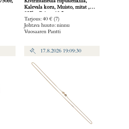
750br,
Kivirintaneula riipuslenkillä,
Kalevala koru, Muisto, mitat ,
925br, Paino: 10,5 g
Tarjous
:
40 €
(7)
Johtava huuto:
ninnu
Vuosaaren Pantti
17.8.2026 19:09:30