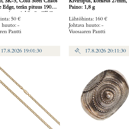
, SK-5, Cold Steel Chaos
Kiviriipus, korkeus 27mm, 
 Edge, terän pituus 190
Paino: 1,8 g
ovituppi, käytön jälkiä
inta
:
50 €
Lähtöhinta
:
160 €
a huuto:
-
Johtava huuto:
-
ren Pantti
Vuosaaren Pantti
17.8.2026 19:01:30
17.8.2026 20:11:30