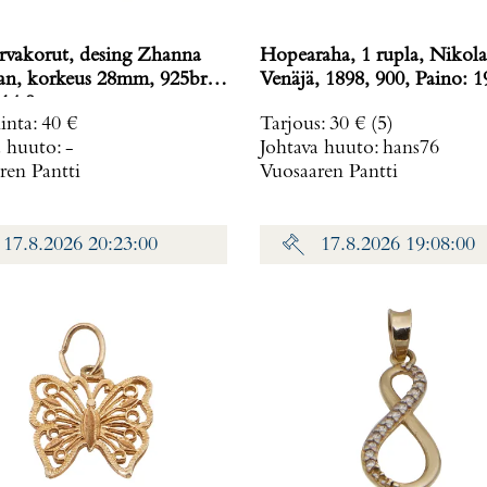
rvakorut, desing Zhanna
Hopearaha, 1 rupla, Nikolai
n, korkeus 28mm, 925br,
Venäjä, 1898, 900, Pa
14,9 g
inta
:
40 €
Tarjous
:
30 €
(5)
a huuto:
-
Johtava huuto:
hans76
ren Pantti
Vuosaaren Pantti
17.8.2026 20:23:00
17.8.2026 19:08:00