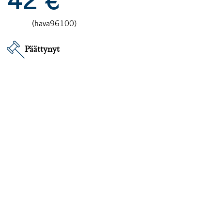
42
€
(hava96100)
Päättynyt