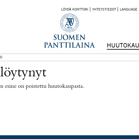
LÖYDÄ KONTTORI
YHTEYSTIEDOT
LANGUAGE
HUUTOKAU
O
 löytynyt
nen esine on poistettu huutokaupasta.