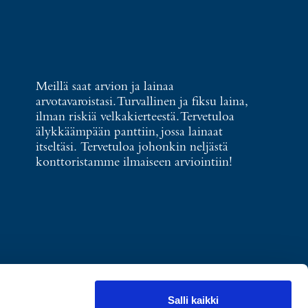
Meillä saat arvion ja lainaa
arvotavaroistasi. Turvallinen ja fiksu laina,
ilman riskiä velkakierteestä. Tervetuloa
älykkäämpään panttiin, jossa lainaat
itseltäsi. Tervetuloa johonkin neljästä
konttoristamme ilmaiseen arviointiin!
Salli kaikki