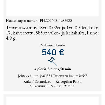
Huutokaupan numero: FI4.20260811.A5683
Timanttisormus 18xn.0.02ct ja 1xn.0.50ct, koko
17, kaiverrettu, 585br valko- ja keltakulta, Paino:
4,9 g
Nykyinen huuto
540 €
4 päivää, 3 tuntia, 50 min
Johtava huuto:
josi0351
Tarjousten lukumäärä:
7
Kulta / Sormukset
Kaivopihan Pantti
Sulkeutuu: 11.8.2026 19:08:00