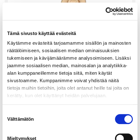
Tämä sivusto käyttää evästeitä
Käytämme evästeitä tarjoamamme sisällön ja mainosten
räätälöimiseen, sosiaalisen median ominaisuuksien
tukemiseen ja kävijämäärämme analysoimiseen. Lisäksi
jaamme sosiaalisen median, mainosalan ja analytiikka-
alan kumppaneillemme tietoja siitä, miten käytät
sivustoamme. Kumppanimme voivat yhdistää näitä
Huutokaupan numero: FI4.20260811.A5677
tietoja muihin tietoihin, joita olet antanut heille tai joita on
Riipus Kalevala, Hannunvaakuna, korkeus
kerätty, kun olet käyttänyt heidän palvelujaan.
21mm, 585, Paino: 2 g
Nykyinen huuto
Suostumuksen
140 €
Välttämätön
valinta
Mieltymykset
4 päivää, 3 tuntia, 47 min