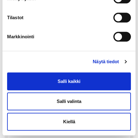
Johtava huuto:
-
Tarjousten lukumäärä:
-
Kulta / Riipukset
Kaivopihan Pantti
Tilastot
Sulkeutuu: 11.8.2026 19:05:00
Markkinointi
Näytä tiedot
Salli kaikki
Salli valinta
Kiellä