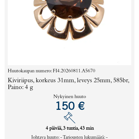
Huutokaupan numero: FI4.20260811.A5670
Kiviriipus, korkeus 31mm, leveys 25mm, 585br,
Paino: 4 g
Nykyinen huuto
150 €
4 päivää, 3 tuntia, 43 min
Johtava huuto:
-
Tarjousten lukumäärä:
-