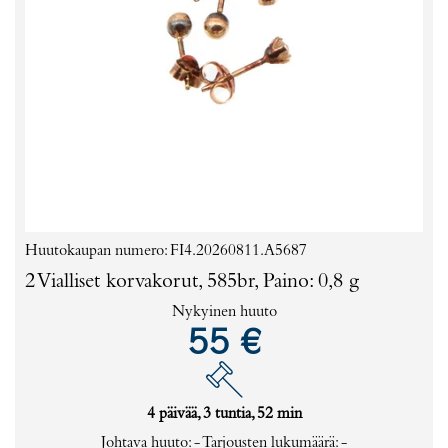
Huutokaupan numero: FI4.20260811.A5687
2 Vialliset korvakorut, 585br, Paino: 0,8 g
Nykyinen huuto
55 €
4 päivää, 3 tuntia, 52 min
Johtava huuto:
-
Tarjousten lukumäärä:
-