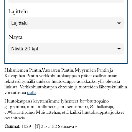
Lajittelu
Näytä
Hakaniemen Pantin, Vuosaaren Pantin, Myyrmäen Pantin ja
Kaivopihan Pantin verkkohuutokauppaan pääset osallistumaan
rekisteröitymällä uudeksi huutokauppa-asiakkaaksi yllä olevasta
linkistä. Verkkohuutokaupan ehtoihin ja tuotteiden lähetyskuluihin
voi tutustua
täällä
.
Huutokaupassa käyttämämme lyhenteet: br=bruttopaino,
g=gramma, mm=millimetri, cm=senttimetri, Ø=halkaisija,
ct=karaattipaino. Muistattehan, että kaikki huutokauppatarjoukset
ovat sitovia.
Osumat:
1029
[1]
2
3
...
52
Seuraava
»