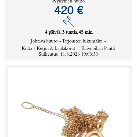
Nykyinen huuto
420 €
4 päivää, 3 tuntia, 45 min
Johtava huuto:
-
Tarjousten lukumäärä:
-
Kulta / Ketjut & kaulakorut
Kaivopihan Pantti
Sulkeutuu: 11.8.2026 19:03:30