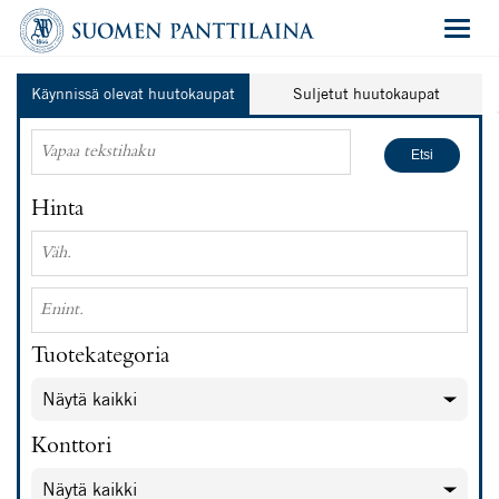
Navigat
Käynnissä olevat huutokaupat
Suljetut huutokaupat
Hinta
Tuotekategoria
Konttori