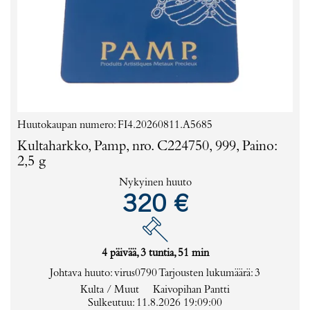
Huutokaupan numero: FI4.20260811.A5685
Kultaharkko, Pamp, nro. C224750, 999, Paino:
2,5 g
Nykyinen huuto
320 €
4 päivää, 3 tuntia, 51 min
Johtava huuto:
virus0790
Tarjousten lukumäärä:
3
Kulta / Muut
Kaivopihan Pantti
Sulkeutuu: 11.8.2026 19:09:00