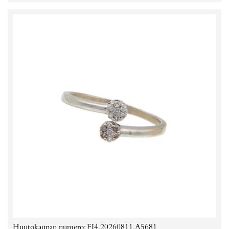
Huutokaupan numero: FI4.20260811.A5681