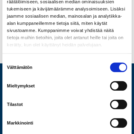
räätälöimiseen, sosiaalisen median ominaisuuksien
tukemiseen ja kävijämäärämme analysoimiseen. Lisäksi
jaamme sosiaalisen median, mainosalan ja analytiikka-
alan kumppaneillemme tietoja siitä, miten käytät
Lainaa konttoreistamme
sivustoamme. Kumppanimme voivat yhdistää näitä
tietoja muihin tietoihin, joita olet antanut heille tai joita on
kerätty, kun olet käyttänyt heidän palvelujaan.
Suostumuksen
Välttämätön
valinta
Mieltymykset
ARVIO
LAINAA
Tilastot
MYY
HUUTOKAUPPA
VERKKOKAUPPA
Markkinointi
MEISTÄ