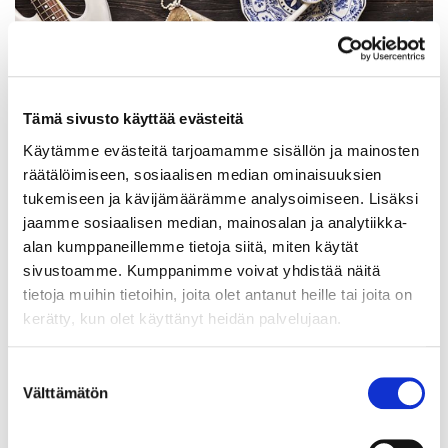
Tämä sivusto käyttää evästeitä
Käytämme evästeitä tarjoamamme sisällön ja mainosten
räätälöimiseen, sosiaalisen median ominaisuuksien
tukemiseen ja kävijämäärämme analysoimiseen. Lisäksi
jaamme sosiaalisen median, mainosalan ja analytiikka-
alan kumppaneillemme tietoja siitä, miten käytät
sivustoamme. Kumppanimme voivat yhdistää näitä
Teemme ilmaisen arvioinnin.
tietoja muihin tietoihin, joita olet antanut heille tai joita on
Pohditko jonkin esineen myymistä? Tule lähimpään konttoriin, saat
kerätty, kun olet käyttänyt heidän palvelujaan.
ilmaisen arvion esineellesi.
Suostumuksen
Välttämätön
valinta