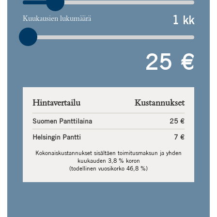
kk
Kuukausien lukumäärä
25
€
Hintavertailu
Kustannukset
Suomen Panttilaina
25
€
Helsingin Pantti
7
€
Kokonaiskustannukset sisältäen toimitusmaksun ja yhden
kuukauden
3,8
% koron
(todellinen vuosikorko
46,8
%)