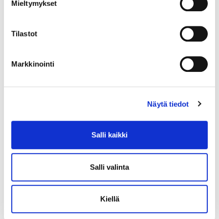
Mieltymykset
Tilastot
Markkinointi
Näytä tiedot
Voit aina katua.
Koska säilytämme esineesi koko laina-ajan, voit koska tahansa
Salli kaikki
lunastaa sen takaisin tai uudistaa lainasi.
Salli valinta
Kiellä