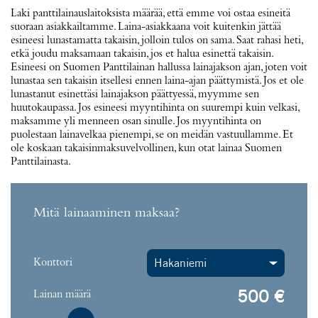
Laki panttilainauslaitoksista määrää, että emme voi ostaa esineitä
suoraan asiakkailtamme. Laina-asiakkaana voit kuitenkin jättää
esineesi lunastamatta takaisin, jolloin tulos on sama. Saat rahasi heti,
etkä joudu maksamaan takaisin, jos et halua esinettä takaisin.
Esineesi on Suomen Panttilainan hallussa lainajakson ajan, joten voit
lunastaa sen takaisin itsellesi ennen laina-ajan päättymistä. Jos et ole
lunastanut esinettäsi lainajakson päättyessä, myymme sen
huutokaupassa. Jos esineesi myyntihinta on suurempi kuin velkasi,
maksamme yli menneen osan sinulle. Jos myyntihinta on
puolestaan lainavelkaa pienempi, se on meidän vastuullamme. Et
ole koskaan takaisinmaksuvelvollinen, kun otat lainaa Suomen
Panttilainasta.
Mitä lainaaminen maksaa?
Konttori
€
Lainan määrä