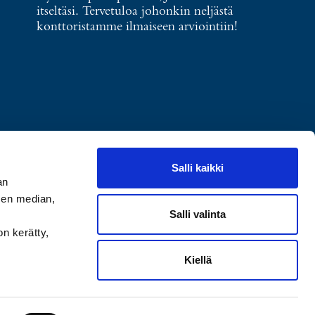
itseltäsi. Tervetuloa johonkin neljästä
konttoristamme ilmaiseen arviointiin!
Salli kaikki
an
sen median,
Salli valinta
on kerätty,
Kiellä