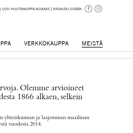
UUSI HUUTOKAUPPA-ASIAKAS
KIRJAUDU SISÄÄN
PPA
VERKKOKAUPPA
MEISTÄ
arvoja. Olemme arvioineet
odesta 1866 alkaen, selkein
van yhteiskunnan ja laajemman maailman
stä vuodesta 2014.