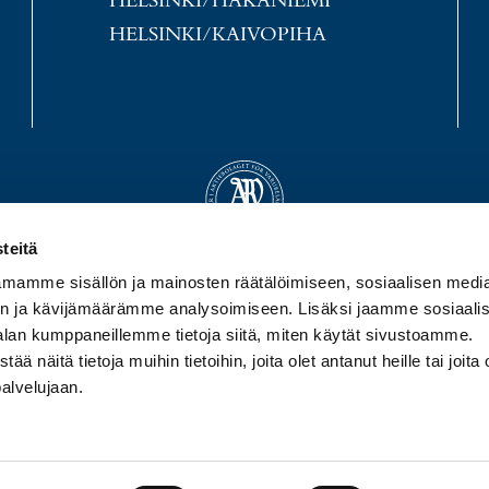
HELSINKI/HAKANIEMI
HELSINKI/KAIVOPIHA
teitä
mamme sisällön ja mainosten räätälöimiseen, sosiaalisen medi
n ja kävijämäärämme analysoimiseen. Lisäksi jaamme sosiaali
alan kumppaneillemme tietoja siitä, miten käytät sivustoamme.
näitä tietoja muihin tietoihin, joita olet antanut heille tai joita 
palvelujaan.
EHDOT
|
YHTEYSTIEDOT