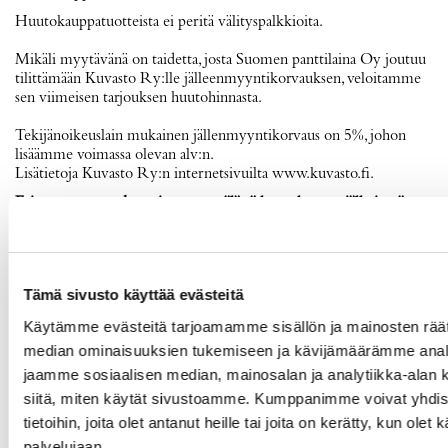
Huutokauppatuotteista ei peritä välityspalkkioita.
Mikäli myytävänä on taidetta, josta Suomen panttilaina Oy joutuu
tilittämään Kuvasto Ry:lle jälleenmyyntikorvauksen, veloitamme
sen viimeisen tarjouksen huutohinnasta.
Tekijänoikeuslain mukainen jällenmyyntikorvaus on 5%, johon
lisäämme voimassa olevan alv:n.
Lisätietoja Kuvasto Ry:n internetsivuilta www.kuvasto.fi.
Esineet ovat noudettavissa myymälästä huutokaupan jälkeisenä
arkipäivänä kello 14.00 jälkeen.
Voimme lähettää ostamasi esineet kaikkialle Suomeen.
Lähetyskulut sisältää pakkaus-, postitus-, ja vakuutusmaksun.
Tämä sivusto käyttää evästeitä
Lähetyskulutaulukko:
Käytämme evästeitä tarjoamamme sisällön ja mainosten räät
1.luokan kirjeposti, 1-30 euroon asti
median ominaisuuksien tukemiseen ja kävijämäärämme anal
jaamme sosiaalisen median, mainosalan ja analytiikka-alan 
Postipaketti, 31-500 euroon asti
siitä, miten käytät sivustoamme. Kumppanimme voivat yhdistä
tietoihin, joita olet antanut heille tai joita on kerätty, kun olet
Vakuutettu lähetys, 501-5000 euroon asti (Huom! max 2kg/lähetys)
palvelujaan.