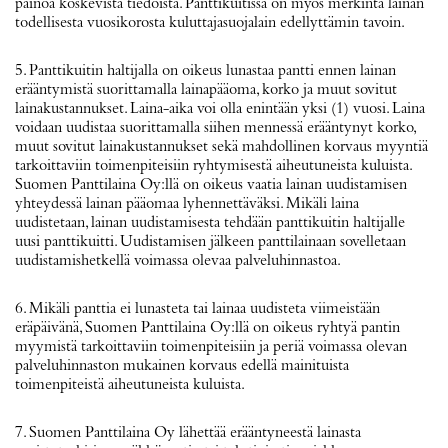
painoa koskevista tiedoista. Panttikuitissa on myös merkintä lainan
todellisesta vuosikorosta kuluttajasuojalain edellyttämin tavoin.
5. Panttikuitin haltijalla on oikeus lunastaa pantti ennen lainan
erääntymistä suorittamalla lainapääoma, korko ja muut sovitut
lainakustannukset. Laina-aika voi olla enintään yksi (1) vuosi. Laina
voidaan uudistaa suorittamalla siihen mennessä erääntynyt korko,
muut sovitut lainakustannukset sekä mahdollinen korvaus myyntiä
tarkoittaviin toimenpiteisiin ryhtymisestä aiheutuneista kuluista.
Suomen Panttilaina Oy:llä on oikeus vaatia lainan uudistamisen
yhteydessä lainan pääomaa lyhennettäväksi. Mikäli laina
uudistetaan, lainan uudistamisesta tehdään panttikuitin haltijalle
uusi panttikuitti. Uudistamisen jälkeen panttilainaan sovelletaan
uudistamishetkellä voimassa olevaa palveluhinnastoa.
6. Mikäli panttia ei lunasteta tai lainaa uudisteta viimeistään
eräpäivänä, Suomen Panttilaina Oy:llä on oikeus ryhtyä pantin
myymistä tarkoittaviin toimenpiteisiin ja periä voimassa olevan
palveluhinnaston mukainen korvaus edellä mainituista
toimenpiteistä aiheutuneista kuluista.
7. Suomen Panttilaina Oy lähettää erääntyneestä lainasta