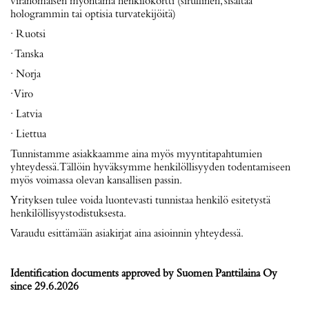
viranomaisen myöntämä henkilökortti (sirullinen, sisältää
hologrammin tai optisia turvatekijöitä)
· Ruotsi
· Tanska
· Norja
· Viro
· Latvia
· Liettua
Tunnistamme asiakkaamme aina myös myyntitapahtumien
yhteydessä. Tällöin hyväksymme henkilöllisyyden todentamiseen
myös voimassa olevan kansallisen passin.
Yrityksen tulee voida luontevasti tunnistaa henkilö esitetystä
henkilöllisyystodistuksesta.
Varaudu esittämään asiakirjat aina asioinnin yhteydessä.
Identification documents approved by Suomen Panttilaina Oy
since 29.6.2026