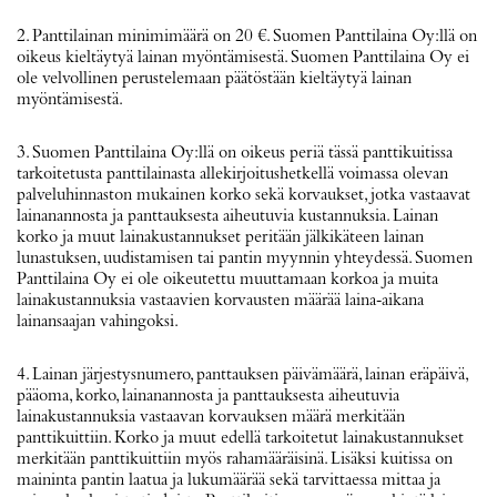
2. Panttilainan minimimäärä on 20 €. Suomen Panttilaina Oy:llä on
oikeus kieltäytyä lainan myöntämisestä. Suomen Panttilaina Oy ei
ole velvollinen perustelemaan päätöstään kieltäytyä lainan
myöntämisestä.
3. Suomen Panttilaina Oy:llä on oikeus periä tässä panttikuitissa
tarkoitetusta panttilainasta allekirjoitushetkellä voimassa olevan
palveluhinnaston mukainen korko sekä korvaukset, jotka vastaavat
lainanannosta ja panttauksesta aiheutuvia kustannuksia. Lainan
korko ja muut lainakustannukset peritään jälkikäteen lainan
lunastuksen, uudistamisen tai pantin myynnin yhteydessä. Suomen
Panttilaina Oy ei ole oikeutettu muuttamaan korkoa ja muita
lainakustannuksia vastaavien korvausten määrää laina‐aikana
lainansaajan vahingoksi.
4. Lainan järjestysnumero, panttauksen päivämäärä, lainan eräpäivä,
pääoma, korko, lainanannosta ja panttauksesta aiheutuvia
lainakustannuksia vastaavan korvauksen määrä merkitään
panttikuittiin. Korko ja muut edellä tarkoitetut lainakustannukset
merkitään panttikuittiin myös rahamääräisinä. Lisäksi kuitissa on
maininta pantin laatua ja lukumäärää sekä tarvittaessa mittaa ja