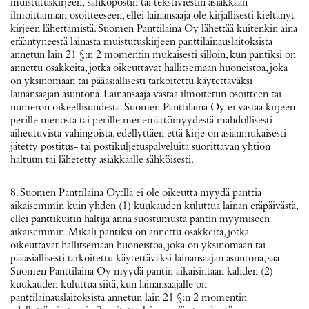
muistutuskirjeen,
sähköpostin tai tekstiviestin asiakkaan
ilmoittamaan osoitteeseen,
ellei lainansaaja ole kirjallisesti kieltänyt
kirjeen lähettämistä. Suomen Panttilaina Oy lähettää kuitenkin aina
erääntyneestä lainasta muistutuskirjeen panttilainauslaitoksista
annetun lain 21 §:n 2 momentin mukaisesti silloin, kun pantiksi on
annettu osakkeita, jotka oikeuttavat hallitsemaan huoneistoa, joka
on yksinomaan tai pääasiallisesti tarkoitettu käytettäväksi
lainansaajan asuntona. Lainansaaja vastaa ilmoitetun osoitteen
tai
numeron oikeellisuudesta.
Suomen Panttilaina Oy ei vastaa kirjeen
perille menosta tai perille menemättömyydestä mahdollisesti
aiheutuvista vahingoista, edellyttäen että kirje on asianmukaisesti
jätetty postitus- tai postikuljetuspalveluita suorittavan yhtiön
haltuun
tai lähetetty asiakkaalle sähköisesti.
8. Suomen Panttilaina Oy:llä ei ole oikeutta myydä panttia
aikaisemmin kuin yhden (1) kuukauden kuluttua lainan eräpäivästä,
ellei panttikuitin haltija anna suostumusta pantin myymiseen
aikaisemmin. Mikäli pantiksi on annettu osakkeita, jotka
oikeuttavat hallitsemaan huoneistoa, joka on yksinomaan tai
pääasiallisesti tarkoitettu käytettäväksi lainansaajan asuntona, saa
Suomen Panttilaina Oy myydä pantin aikaisintaan kahden (2)
kuukauden kuluttua siitä, kun lainansaajalle on
panttilainauslaitoksista annetun lain 21 §:n 2 momentin