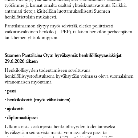
työtämme ja kannat omalta osaltasi yhteiskuntavastuuta. Kaikkia
antamiasi tietoja käsitellään luottamuksellisesti Suomen
henkilötietolain mukaisesti.
Panttilainaamon täytyy myös selvittää, oletko poliittisesti
vaikutusvaltainen henkilö (= PEP), tällaisen henkilön perheenjäsen
tai läheinen yhtiökumppani.
Suomen Panttilaina Oy:n hyväksymät henkilöllisyysasiakirjat
29.6.2026 alkaen
Henkilöllisyyden todentamiseen soveltuvana
henkilöllisyystodistuksena hyväksytään voimassa oleva suomalainen
viranomaisen myöntämä
· passi
· henkilökortti (myös väliaikainen)
· ajokortti
· diplomaattipassi
Ulkomaisista asiakirjoista henkilöllisyyden todentamiseksi
hyväksytään seuraavista maista voimassa oleva passi tai