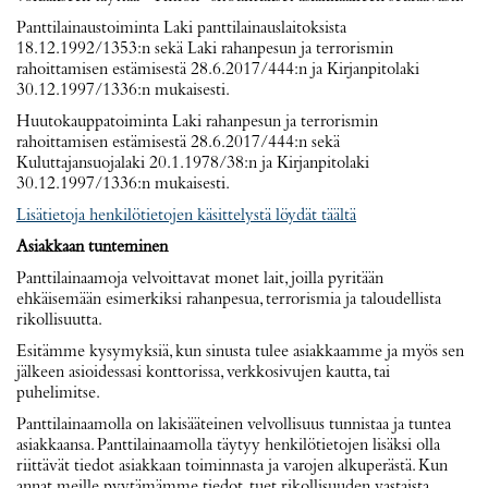
Panttilainaustoiminta Laki panttilainauslaitoksista
18.12.1992/1353:n sekä Laki rahanpesun ja terrorismin
rahoittamisen estämisestä 28.6.2017/444:n ja Kirjanpitolaki
30.12.1997/1336:n mukaisesti.
Huutokauppatoiminta Laki rahanpesun ja terrorismin
rahoittamisen estämisestä 28.6.2017/444:n sekä
Kuluttajansuojalaki 20.1.1978/38:n ja Kirjanpitolaki
30.12.1997/1336:n mukaisesti.
Lisätietoja henkilötietojen käsittelystä löydät täältä
Asiakkaan tunteminen
Panttilainaamoja velvoittavat monet lait, joilla pyritään
ehkäisemään esimerkiksi rahanpesua, terrorismia ja taloudellista
rikollisuutta.
Esitämme kysymyksiä, kun sinusta tulee asiakkaamme ja myös sen
jälkeen asioidessasi konttorissa, verkkosivujen kautta, tai
puhelimitse.
Panttilainaamolla on lakisääteinen velvollisuus tunnistaa ja tuntea
asiakkaansa. Panttilainaamolla täytyy henkilötietojen lisäksi olla
riittävät tiedot asiakkaan toiminnasta ja varojen alkuperästä. Kun
annat meille pyytämämme tiedot, tuet rikollisuuden vastaista