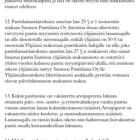
julkisessa huutokaupassa ja sillä on oikeus myydä näin hankkimansa
esineet edelleen.
12. Panttilainauslaitoksista annetun lain 25 §:n 1 momentin
mukaan Suomen Panttilaina Oy ilmoittaa ilman aiheetonta
viivytystä pantin myynnistä syntyneestä ylijäämästä lainansaajalle
tai sille ilmoitetulle siirronsaajalle, mikäli ylijäämä on 50 € tai
enemmän. Ylijäämä maksetaan panttikuitin haltijalle tai sille, joka
panttilainauslaitoksista annetun lain 27 §:n mukaisesti olisi saanut
lunastaa pantin. Vaatimus ylijäämän maksamisesta on esitettävä
yhden vuoden kuluessa pantin myyntipäivästä uhalla, että muutoin
oikeus ylijäämään siirtyy Suomen Panttilaina Oy:lle.
Ylijäämäilmoituksen lähettämisestä asiakkaalle peritään voimassa
olevan palveluhinnaston mukainen maksu.
13. Kukin panttiesine on vakuutettu arvopapereita lukuun
ottamatta palo‐, vesi‐, murto‐ ja ryöstövahinkojen varalta panttia
vastaan annetun lainan kolminkertaisesta määrästä. Arvopaperit on
vakuutettu niiden kuoletus‐ ja uusimiskustannusten määrästä.
Lainansaajalla on tämän lisäksi oikeus niin harkitessaan lisävakuuttaa
pantti omalla kustannuksellaan lukuunsa.