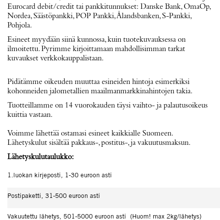
Eurocard debit/credit tai pankkitunnukset: Danske Bank, OmaOp,
Nordea, Säästöpankki, POP Pankki, Ålandsbanken, S-Pankki,
Pohjola.
Esineet myydään siinä kunnossa, kuin tuotekuvauksessa on
ilmoitettu. Pyrimme kirjoittamaan mahdollisimman tarkat
kuvaukset verkkokauppalistaan.
Pidätämme oikeuden muuttaa esineiden hintoja esimerkiksi
kohonneiden jalometallien maailmanmarkkinahintojen takia.
Tuotteillamme on 14 vuorokauden täysi vaihto- ja palautusoikeus
kuittia vastaan.
Voimme lähettää ostamasi esineet kaikkialle Suomeen.
Lähetyskulut sisältää pakkaus-, postitus-, ja vakuutusmaksun.
Lähetyskulutaulukko:
1.luokan kirjeposti, 1-30 euroon asti
Postipaketti, 31-500 euroon asti
Vakuutettu lähetys, 501-5000 euroon asti (Huom! max 2kg/lähetys)