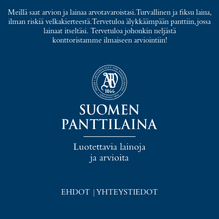
Meillä saat arvion ja lainaa arvotavaroistasi. Turvallinen ja fiksu laina,
ilman riskiä velkakierteestä. Tervetuloa älykkäämpään panttiin, jossa
lainaat itseltäsi. Tervetuloa johonkin neljästä
konttoristamme ilmaiseen arviointiin!
EHDOT
|
YHTEYSTIEDOT