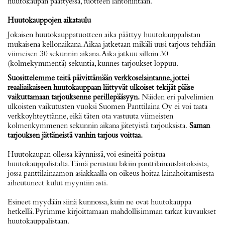
huutokaupan päättyessä, tuotteen lähtöhintaan.
Huutokauppojen aikataulu
Jokaisen huutokauppatuotteen aika päättyy huutokauppalistan
mukaisena kellonaikana. Aikaa jatketaan mikäli uusi tarjous tehdään
viimeisen 30 sekunnin aikana. Aika jatkuu silloin 30
(kolmekymmentä) sekuntia, kunnes tarjoukset loppuu.
Suosittelemme teitä päivittämään verkkoselaintanne, jottei
reaaliaikaiseen huutokauppaan liittyvät ulkoiset tekijät pääse
vaikuttamaan tarjouksenne perillepääsyyn.
Näiden eri palvelimien
ulkoisten vaikutusten vuoksi Suomen Panttilaina Oy ei voi taata
verkkoyhteyttänne, eikä täten ota vastuuta viimeisten
kolmenkymmenen sekunnin aikana jätetyistä tarjouksista.
Saman
tarjouksen jättäneistä vanhin tarjous voittaa.
Huutokaupan ollessa käynnissä, voi esineitä poistua
huutokauppalistalta. Tämä perustuu lakiin panttilainauslaitoksista,
jossa panttilainaamon asiakkaalla on oikeus hoitaa lainahoitamisesta
aiheutuneet kulut myyntiin asti.
Esineet myydään siinä kunnossa, kuin ne ovat huutokauppa
hetkellä. Pyrimme kirjoittamaan mahdollisimman tarkat kuvaukset
huutokauppalistaan.