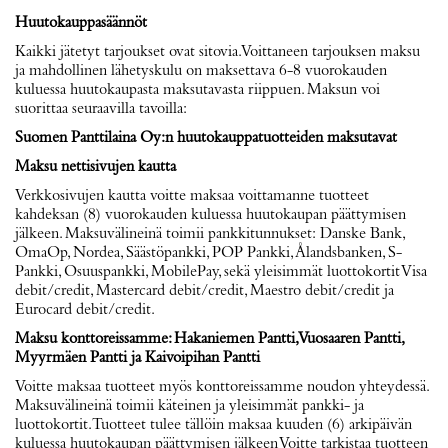
Huutokauppasäännöt
Kaikki jätetyt tarjoukset ovat sitovia. Voittaneen tarjouksen maksu
ja mahdollinen lähetyskulu on maksettava 6-8 vuorokauden
kuluessa huutokaupasta maksutavasta riippuen. Maksun voi
suorittaa seuraavilla tavoilla:
Suomen Panttilaina Oy:n huutokauppatuotteiden maksutavat
Maksu nettisivujen kautta
Verkkosivujen kautta voitte maksaa voittamanne tuotteet
kahdeksan (8) vuorokauden kuluessa huutokaupan päättymisen
jälkeen. Maksuvälineinä toimii pankkitunnukset: Danske Bank,
OmaOp, Nordea, Säästöpankki, POP Pankki, Ålandsbanken, S-
Pankki, Osuuspankki, MobilePay, sekä yleisimmät luottokortit Visa
debit/credit, Mastercard debit/credit, Maestro debit/credit ja
Eurocard debit/credit.
Maksu konttoreissamme: Hakaniemen Pantti, Vuosaaren Pantti,
Myyrmäen Pantti ja Kaivoipihan Pantti
Voitte maksaa tuotteet myös konttoreissamme noudon yhteydessä.
Maksuvälineinä toimii käteinen ja yleisimmät pankki- ja
luottokortit. Tuotteet tulee tällöin maksaa kuuden (6) arkipäivän
kuluessa huutokaupan päättymisen jälkeen Voitte tarkistaa tuotteen