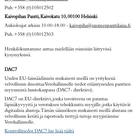
Puh: +358 (0)105012502
Kaivopihan Pantti, Kaivokatu 10, 00100 Helsinki
Aukioloajat arkisin 10.00-18.00 -
kaivopiha@suomenpanttilaina.fi
Puh. +358 (0)105012503
Henkilökuntamme auttaa mielellään esineisiin liittyvissä
kysymyksissä.
DAC7
Uuden EU-lainsäädännön mukaisesti meillä on yrityksenä
velvollisuus ilmoittaa Verohallinnolle tiedot erääntyneiden panttien
myynneistä huutokaupassa (DAC7- direktiivi).
DAC7 on EU-direktiivi, jonka tavoitteena on parantaa
läpinäkyvyyttä ja verotuksen tehokkuutta myyjille, jotka käyttävät
digitaalisia alustoja. Tämän säännöksen mukaisesti meillä alustana on
velvollisuus kerätä ja raportoida tiettyjä tietoja myyjistämme
Verohallinnolle.
Kontrollitiedot DAC7 lue lisää täältä