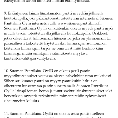
edellyttämin tavoin ilmoitettu lainan erääntymisestä.
9. Erääntyneen lainan lunastamaton pantti myydään julkisella
huutokaupalla, joka pääsääntöisesti toteutetaan internetissä Suomen
Panttilaina Oy:n internetsivuilla www.suomenpanttilaina.fi.
Suomen Panttilaina Oy:llä on kuitenkin oikeus myydä pantti myös
muulla tavoin toteutettavalla julkisella huutokaupalla. Osakkeet,
jotka oikeuttavat hallitsemaan huoneistoa, joka on yksinomaan tai
pääasiallisesti tarkoitettu käytettäväksi lainansaajan asuntona, on
kuitenkin lainansaajan, tai jos ne omistavat muu henkilö kuin
lainansaaja, muun omistajan vaatimuksesta myytävä
kiinteistönvälittäjän välityksellä.
10. Suomen Panttilaina Oy:llä on oikeus periä pantin
myyntikustannukset voimassa olevan palveluhinnaston mukaisesti.
Siihen asti kunnes pantti on myyty, panttikuitin haltija on
oikeutettu lunastamaan pantin suorittamalla Suomen Panttilaina
Oy:lle lainapääoman, koron ja muut sovitut lainakustannukset sekä
korvauksen myyntiä tarkoittaviin toimenpiteisiin ryhtymisestä
aiheutuneista kuluista.
11. Suomen Panttilaina Oy:llä on oikeus ostaa pantti itselleen