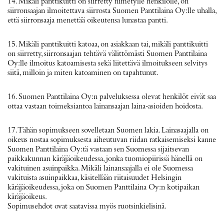
14. Mikäli panttikuitti on siirretty nimetylle henkilölle, on
siirronsaajan ilmoitettava siirrosta Suomen Panttilaina Oy:lle uhalla,
että siirronsaaja menettää oikeutensa lunastaa pantti.
15. Mikäli panttikuitti katoaa, on asiakkaan tai, mikäli panttikuitti
on siirretty, siirronsaajan tehtävä välittömästi Suomen Panttilaina
Oy:lle ilmoitus katoamisesta sekä liitettävä ilmoitukseen selvitys
siitä, milloin ja miten katoaminen on tapahtunut.
16. Suomen Panttilaina Oy:n palveluksessa olevat henkilöt eivät saa
ottaa vastaan toimeksiantoa lainansaajan laina‐asioiden hoidosta.
17. Tähän sopimukseen sovelletaan Suomen lakia. Lainasaajalla on
oikeus nostaa sopimuksesta aiheutuvan riidan ratkaisemiseksi kanne
Suomen Panttilaina Oy:tä vastaan sen Suomessa sijaitsevan
paikkakunnan käräjäoikeudessa, jonka tuomiopiirissä hänellä on
vakituinen asuinpaikka. Mikäli lainansaajalla ei ole Suomessa
vakituista asuinpaikkaa, käsitellään riitaisuudet Helsingin
käräjäoikeudessa, joka on Suomen Panttilaina Oy:n kotipaikan
käräjäoikeus.
Sopimusehdot ovat saatavissa myös ruotsinkielisinä.