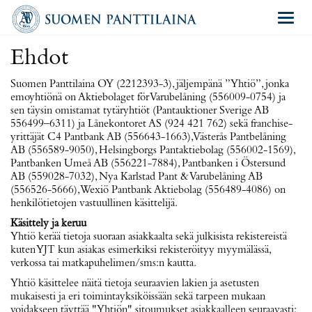
Navigat
Ehdot
Suomen Panttilaina OY (2212393-3), jäljempänä ”Yhtiö”, jonka
emoyhtiönä on Aktiebolaget för Varubelåning (556009-0754) ja
sen täysin omistamat tytäryhtiöt (Pantauktioner Sverige AB
556499–6311) ja Lånekontoret AS (924 421 762) sekä franchise-
yrittäjät C4 Pantbank AB (556643-1663), Västerås Pantbelåning
AB (556589-9050), Helsingborgs Pantaktiebolag (556002-1569),
Pantbanken Umeå AB (556221-7884), Pantbanken i Östersund
AB (559028-7032), Nya Karlstad Pant & Varubelåning AB
(556526-5666), Wexiö Pantbank Aktiebolag (556489-4086) on
henkilötietojen vastuullinen käsittelijä.
Käsittely ja keruu
Yhtiö kerää tietoja suoraan asiakkaalta sekä julkisista rekistereistä
kuten YJT kun asiakas esimerkiksi rekisteröityy myymälässä,
verkossa tai matkapuhelimen/sms:n kautta.
Yhtiö käsittelee näitä tietoja seuraavien lakien ja asetusten
mukaisesti ja eri toimintayksiköissään sekä tarpeen mukaan
voidakseen täyttää "Yhtiön" sitoumukset asiakkaalleen seuraavasti: