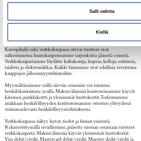
kuittia vastaan.
Salli valinta
Verkkokauppa
Kiellä
Tee edullisia löytöjä!
Myymälöissämme Hakaniemessä, Vuosaaressa, Myyrmäessä ja
Kaivopihalla sekä verkkokaupassa olevat tuotteet ovat
sulkeutuneissa huutokaupoissamme tarjouksitta jääneitä esineitä.
Verkkokaupastamme löydätte kultakoruja, hopeaa, kelloja, soittimia,
taidetta ja elektroniikkaa. Kaikki hintamme ovat edullisia verrattuna
kauppojen jälleenmyyntihintoihin.
Myymälöissämme esillä oleviin esineisiin voi tutustua
henkilökuntamme avulla. Maksuvälineinä konttoreissamme käyvät
käteinen, pankkikortti ja yleisimmät luottokortit. Todennamme
asiakkaan henkilöllisyyden konttoreissamme ostosten yhteydessä
voimassaolevasta henkilöllisyystodistuksesta.
Verkkokaupassa näkyy kuvat, tiedot ja hinnat esineistä.
Rekisteröitymällä sivuillemme, pääsette suoraan ostamaan tuotteet
verkkokaupasta. Maksuvälineinä käyvät yleisimmät luottokortit:
Visa debit/credit, Mastercard debit/credit, Maestro dedit/credit ja