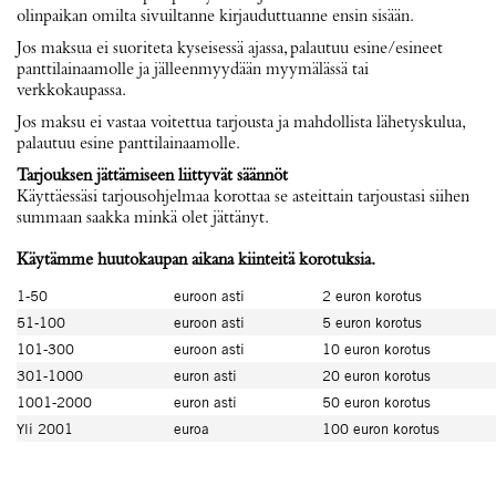
olinpaikan omilta sivuiltanne kirjauduttuanne ensin sisään.
Jos maksua ei suoriteta kyseisessä ajassa, palautuu esine/esineet
panttilainaamolle ja jälleenmyydään myymälässä tai
verkkokaupassa.
Jos maksu ei vastaa voitettua tarjousta ja mahdollista lähetyskulua,
palautuu esine panttilainaamolle.
Tarjouksen jättämiseen liittyvät säännöt
Käyttäessäsi tarjousohjelmaa korottaa se asteittain tarjoustasi siihen
summaan saakka minkä olet jättänyt.
Käytämme huutokaupan aikana kiinteitä korotuksia.
1-50
euroon asti
2 euron korotus
51-100
euroon asti
5 euron korotus
101-300
euroon asti
10 euron korotus
301-1000
euron asti
20 euron korotus
1001-2000
euron asti
50 euron korotus
Yli 2001
euroa
100 euron korotus