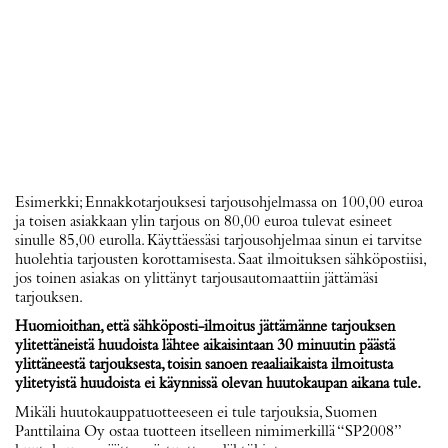
Esimerkki; Ennakkotarjouksesi tarjousohjelmassa on 100,00 euroa
ja toisen asiakkaan ylin tarjous on 80,00 euroa tulevat esineet
sinulle 85,00 eurolla. Käyttäessäsi tarjousohjelmaa sinun ei tarvitse
huolehtia tarjousten korottamisesta. Saat ilmoituksen sähköpostiisi,
jos toinen asiakas on ylittänyt tarjousautomaattiin jättämäsi
tarjouksen.
Huomioithan, että sähköposti-ilmoitus jättämänne tarjouksen
ylitettäneistä huudoista lähtee aikaisintaan 30 minuutin päästä
ylittäneestä tarjouksesta, toisin sanoen reaaliaikaista ilmoitusta
ylitetyistä huudoista ei käynnissä olevan huutokaupan aikana tule.
Mikäli huutokauppatuotteeseen ei tule tarjouksia, Suomen
Panttilaina Oy ostaa tuotteen itselleen nimimerkillä “SP2008”