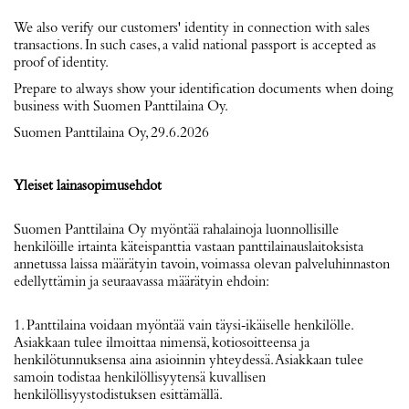
We also verify our customers' identity in connection with sales
transactions. In such cases, a valid national passport is accepted as
proof of identity.
Prepare to always show your identification documents when doing
business with Suomen Panttilaina Oy.
Suomen Panttilaina Oy, 29.6.2026
Yleiset lainasopimusehdot
Suomen Panttilaina Oy myöntää rahalainoja luonnollisille
henkilöille irtainta käteispanttia vastaan panttilainauslaitoksista
annetussa laissa määrätyin tavoin, voimassa olevan palveluhinnaston
edellyttämin ja seuraavassa määrätyin ehdoin:
1. Panttilaina voidaan myöntää vain täysi‐ikäiselle henkilölle.
Asiakkaan tulee ilmoittaa nimensä, kotiosoitteensa ja
henkilötunnuksensa aina asioinnin yhteydessä. Asiakkaan tulee
samoin todistaa henkilöllisyytensä kuvallisen
henkilöllisyystodistuksen esittämällä.