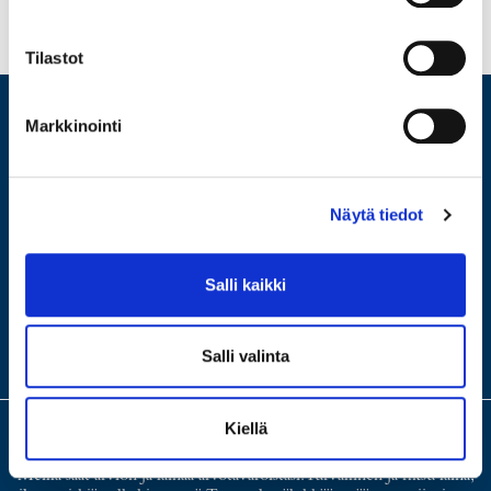
GDPR
Ota yhteyttä osoitteeseen
gdpr@pantbanken.se
Tilastot
Markkinointi
ARVIO
LAINAA
Näytä tiedot
MYY
HUUTOKAUPPA
Salli kaikki
VERKKOKAUPPA
MEISTÄ
KONTTORIMME
Salli valinta
Kiellä
Meillä saat arvion ja lainaa arvotavaroistasi. Turvallinen ja fiksu laina,