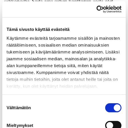
sähköpostia. Soita aina siihen konttoriin, josta olet
ottanut lainaa, jos sinulla on lainaasi liittyviä
kysymyksiä.
Arviointi ja lainat
Tämä sivusto käyttää evästeitä
Suomen Panttilaina Myyrmäki
-
myyrmaki@suomenpanttilaina.fi
- 010 501 2502
Käytämme evästeitä tarjoamamme sisällön ja mainosten
räätälöimiseen, sosiaalisen median ominaisuuksien
Suomen Panttilaina Vuosaari
-
vuosaari@suomenpanttilaina.fi
- 010
501 2501
tukemiseen ja kävijämäärämme analysoimiseen. Lisäksi
jaamme sosiaalisen median, mainosalan ja analytiikka-
Suomen Panttilaina Hakaniemi
-
hakaniemi@suomenpanttilaina.fi
- 010 501 2500
alan kumppaneillemme tietoja siitä, miten käytät
sivustoamme. Kumppanimme voivat yhdistää näitä
Suomen Panttilaina Kaivopiha -
kaivopiha@suomenpanttilaina.fi
-
010 501 2503
tietoja muihin tietoihin, joita olet antanut heille tai joita on
kerätty, kun olet käyttänyt heidän palvelujaan.
Myytävät tuotteet
Ota yhteyttä siihen konttoriin joka myy haluamaasi tuotetta.
Suostumuksen
Klikkaa yllä olevaa konttoria, jos haluat soittaa. Siirry konttorin
Välttämätön
valinta
sivulle, jos haluat lisätietoja ja sähköpostiosoitteen.
Johto ja pääkonttori
Jos sinulla on lakiasioihin liittyviä kysymyksiä katso
täältä
Mieltymykset