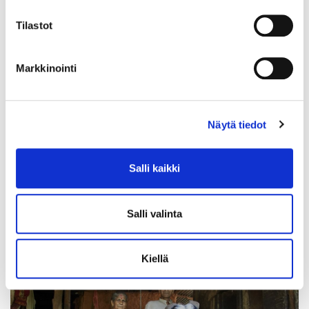
Tilastot
Markkinointi
Näytä tiedot
Salli kaikki
13 huhtikuu
Voit hoitaa lainojasi turvallisesti ja vaivattomasti
Salli valinta
myös verkossa
Käyttäjätunnukset saat omasta panttilainaamostasi.
Lue lisää
Kiellä