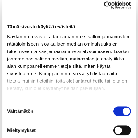
Tämä sivusto käyttää evästeitä
Käytämme evästeitä tarjoamamme sisällön ja mainosten
räätälöimiseen, sosiaalisen median ominaisuuksien
tukemiseen ja kävijämäärämme analysoimiseen. Lisäksi
jaamme sosiaalisen median, mainosalan ja analytiikka-
alan kumppaneillemme tietoja siitä, miten käytät
sivustoamme. Kumppanimme voivat yhdistää näitä
tietoja muihin tietoihin, joita olet antanut heille tai joita on
kerätty, kun olet käyttänyt heidän palvelujaan.
16 tammikuu
Kirjautuminen Lainani-sivulle pankkitunnuksilla
Suostumuksen
Nyt pääset kirjautumaan lainani-sivulle myös
Välttämätön
valinta
pankkitunnuksilla.
Lue lisää
Mieltymykset