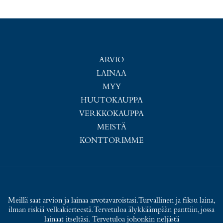
ARVIO
LAINAA
MYY
HUUTOKAUPPA
VERKKOKAUPPA
MEISTÄ
KONTTORIMME
Meillä saat arvion ja lainaa arvotavaroistasi. Turvallinen ja fiksu laina,
ilman riskiä velkakierteestä. Tervetuloa älykkäämpään panttiin, jossa
lainaat itseltäsi. Tervetuloa johonkin neljästä