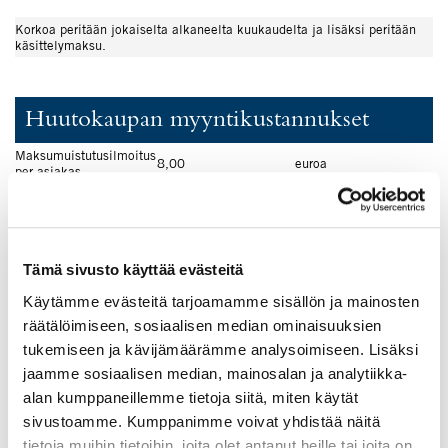
Korkoa peritään jokaiselta alkaneelta kuukaudelta ja lisäksi peritään
käsittelymaksu.
Huutokaupan myyntikustannukset
Maksumuistutusilmoitus
8,00
euroa
per asiakas
Huutokauppalistamaksu
12,00
euroa
Arviointimaksu per
3,00
euroa
tavara
Myyntiin
18,00
euroa
Tämä sivusto käyttää evästeitä
asettamismaksu
Ylijäämäilmoitusmaksu
10,00
euroa
Käytämme evästeitä tarjoamamme sisällön ja mainosten
Huutokauppaprovisio
räätälöimiseen, sosiaalisen median ominaisuuksien
prosenttia
20,00
myyntisummasta
tukemiseen ja kävijämäärämme analysoimiseen. Lisäksi
jaamme sosiaalisen median, mainosalan ja analytiikka-
alan kumppaneillemme tietoja siitä, miten käytät
Huutokauppalista- ja myyntiinasettamismaksu peritään vain
sivustoamme. Kumppanimme voivat yhdistää näitä
uudistuksen tai lunastuksen yhteydessä.
tietoja muihin tietoihin, joita olet antanut heille tai joita on