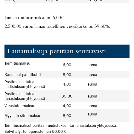
Lainan toimitusmaksu on 6,00€.
2.500,00 euron lainan todellinen vuosikorko on 39,60%.
Lainamaksuja peritään seuraavasti
Toimitusmaksu
6,00
euroa
Kadonnut panttikuitti
8,00
euroa
Postimaksu lainan
4,00
euroa
uudistuksen yhteydessä
Postimaksu lainan
35,00
euroa
lunastuksen yhteydessä
Varastointimaksu
4,00
euroa
euroa
Myynnin siirtomaksu
8,00
Toimitusmaksut peritään uudistuksen tai lunastuksen yhteydessä.
Selvittely, tuntiperusteinen 50,00 €