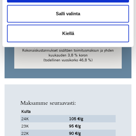
Salli valinta
Hintavertailu
Kustannukset
Suomen Panttilaina
25
€
Kiellä
Helsingin Pantti
27,75
€
Kokonaiskustannukset sisältäen toimitusmaksun ja yhden
kuukauden
3,8
% koron
(todellinen vuosikorko
46,8
%)
Maksamme seuraavasti:
Kulta
24K
105 €/g
23K
95 €/g
22K
90 €/g