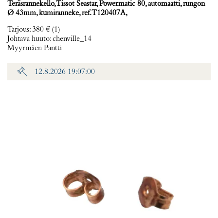
Teräsrannekello, Tissot Seastar, Powermatic 80, automaatti, rungon
Ø 43mm, kumiranneke, ref. T120407A,
Tarjous
:
380 €
(1)
Johtava huuto:
chenville_14
Myyrmäen Pantti
12.8.2026 19:07:00