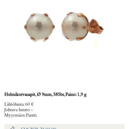
Helmikorvanapit, Ø 9mm, 585br, Paino: 1,9 g
Lähtöhinta
:
60 €
Johtava huuto:
-
Myyrmäen Pantti