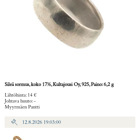
Sileä sormus, koko 17½, Kultajousi Oy, 925, Paino: 6,2 g
Lähtöhinta
:
14 €
Johtava huuto:
-
Myyrmäen Pantti
12.8.2026 19:03:00