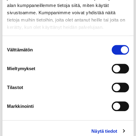
alan kumppaneillemme tietoja siitä, miten käytät
sivustoamme. Kumppanimme voivat yhdistää näitä
tietoja muihin tietoihin, joita olet antanut heille tai joita on
kerätty, kun olet käyttänyt heidän palvelujaan.
Suostumuksen
Välttämätön
valinta
Mieltymykset
Tilastot
Markkinointi
Kultarannekello, Certina, quatrz;ei käy, 585br, Paino: 27,2 g
Tarjous
:
480 €
(2)
Johtava huuto:
juuco50
Näytä tiedot