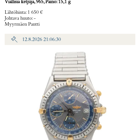
Viallisia ketjuja, 965, Paino: 15,1 g
Lähtöhinta
:
1 650 €
Johtava huuto:
-
Myyrmäen Pantti
12.8.2026 21:06:30