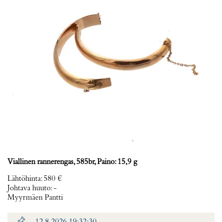
Viallinen rannerengas, 585br, Paino: 15,9 g
Lähtöhinta
:
580 €
Johtava huuto:
-
Myyrmäen Pantti
12.8.2026 19:32:30