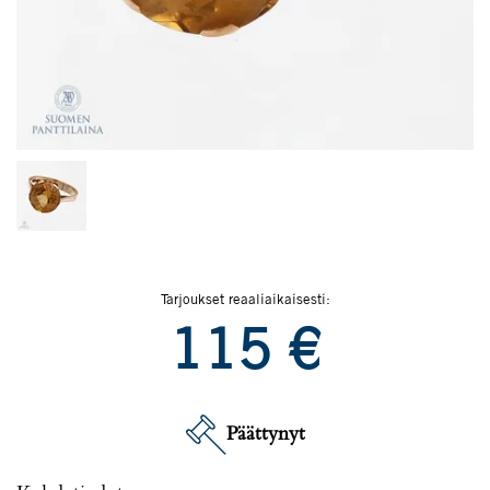
Tarjoukset reaaliaikaisesti:
115
€
Päättynyt