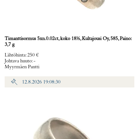
Timanttisormus 5xn.0.02ct, koko 18½, Kultajousi Oy, 585, Paino:
3,7 g
Lähtöhinta
:
250 €
Johtava huuto:
-
Myyrmäen Pantti
12.8.2026 19:08:30