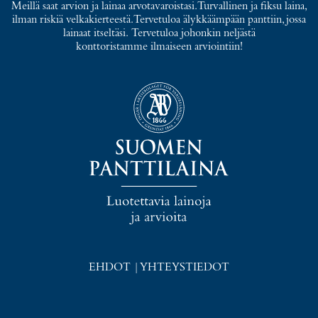
Meillä saat arvion ja lainaa arvotavaroistasi. Turvallinen ja fiksu laina,
ilman riskiä velkakierteestä. Tervetuloa älykkäämpään panttiin, jossa
lainaat itseltäsi. Tervetuloa johonkin neljästä
konttoristamme ilmaiseen arviointiin!
EHDOT
|
YHTEYSTIEDOT