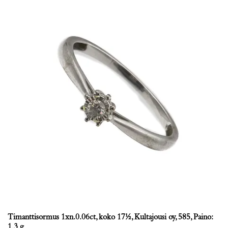
Timanttisormus 1xn.0.06ct, koko 17½, Kultajousi oy, 585, Paino:
1,3 g