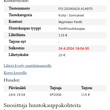
Kohdetiedot:
Tuotenumero
FI3.20240424.A14970
Tuotekategoria
Kulta / Sormukset
Konttori
Myyrmäen Pantti
Huutokaupan tyyppi
Panttihuutokauppa
Lähtöhinta
115 €
Tarjous nyt
-
Sulkeutuu
24.4.2024 19:04:30
Lähetyskulut
10 €
Lähetä kysely panttilainaamolle
Kerro kaverille
Huudot:
Päivämäärä
Tarjoaja
Tarjous
24/4 19:04
SP2008
115 €
Suosittuja huutokauppakohteita