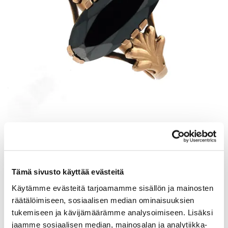
Kivisormus, koko 18, 585br, Paino: 1,8 g
Tarjous
:
120 €
(3)
Johtava huuto:
kuningatar1_
Myyrmäen Pantti
Tämä sivusto käyttää evästeitä
Käytämme evästeitä tarjoamamme sisällön ja mainosten
12.8.2026 21:00:30
räätälöimiseen, sosiaalisen median ominaisuuksien
tukemiseen ja kävijämäärämme analysoimiseen. Lisäksi
jaamme sosiaalisen median, mainosalan ja analytiikka-