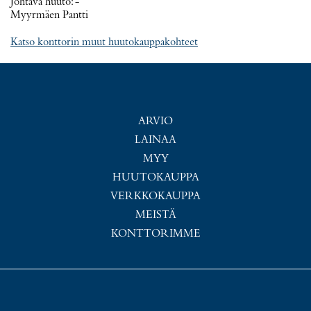
Johtava huuto:
-
Myyrmäen Pantti
Katso konttorin muut huutokauppakohteet
ARVIO
LAINAA
MYY
HUUTOKAUPPA
VERKKOKAUPPA
MEISTÄ
KONTTORIMME