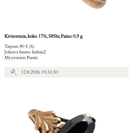
Kivisormus, koko 17½, 585br, Paino: 0,9 g
Tarjous
:
80 €
(6)
Johtava huuto:
kirhan2
Myyrmäen Pantti
12.8.2026 19:33:30