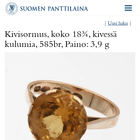
Navigat
|
Uusi haku
|
Kivisormus, koko 18¾, kivessä
kulumia, 585br, Paino: 3,9 g