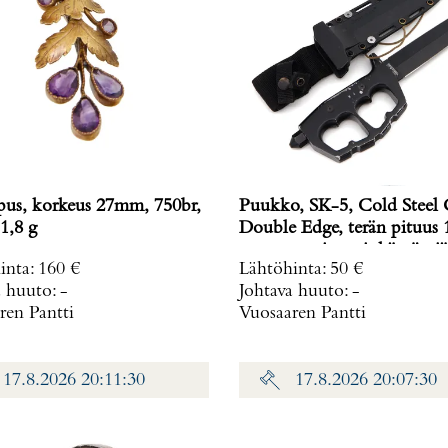
ipus, korkeus 27mm, 750br,
Puukko, SK-5, Cold Steel
1,8 g
Double Edge, terän pituus 
mm, muovituppi, käytön jä
inta
:
160 €
Lähtöhinta
:
50 €
a huuto:
-
Johtava huuto:
-
ren Pantti
Vuosaaren Pantti
17.8.2026 20:11:30
17.8.2026 20:07:30