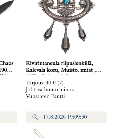
 Chaos
Kivirintaneula riipuslenkillä,
190
Kalevala koru, Muisto, mitat ,
lkiä
925br, Paino: 10,5 g
Tarjous
:
40 €
(7)
Johtava huuto:
ninnu
Vuosaaren Pantti
17.8.2026 19:09:30