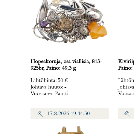
Hopeakoruja, osa viallisia, 813-
Kiviri
925br, Paino: 49,3 g
Paino: 
Lähtöhinta
:
50 €
Lähtöh
Johtava huuto:
-
Johtav
Vuosaaren Pantti
Vuosaa
17.8.2026 19:44:30