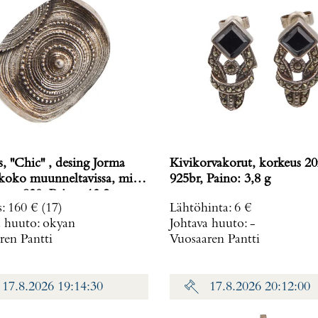
 ''Chic'' , desing Jorma
Kivikorvakorut, korkeus 
925br, Paino: 3,8 g
26x32mm, 830, Paino: 13,2 g
s
:
160 €
(17)
Lähtöhinta
:
6 €
a huuto:
okyan
Johtava huuto:
-
ren Pantti
Vuosaaren Pantti
17.8.2026 19:14:30
17.8.2026 20:12:00