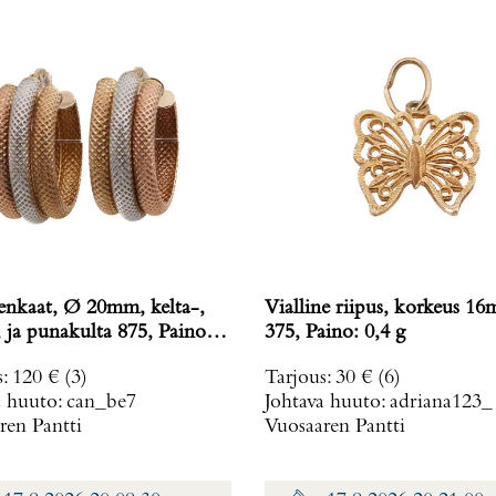
enkaat, Ø 20mm, kelta-,
Vialline riipus, korkeus 1
ja punakulta 875, Paino:
375, Paino: 0,4 g
s
:
120 €
(3)
Tarjous
:
30 €
(6)
a huuto:
can_be7
Johtava huuto:
adriana123_
ren Pantti
Vuosaaren Pantti