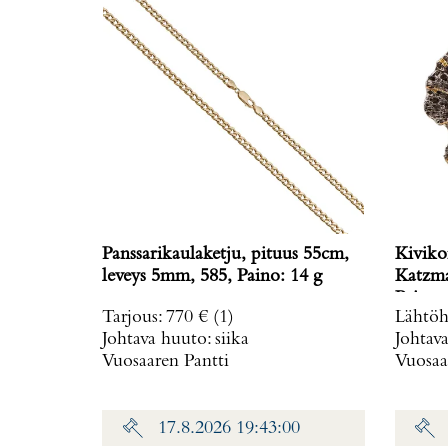
Panssarikaulaketju, pituus 55cm,
Kiviko
leveys 5mm, 585, Paino: 14 g
Katzma
Paino: 
Tarjous
:
770 €
(1)
Lähtöh
Johtava huuto:
siika
Johtav
Vuosaaren Pantti
Vuosaa
17.8.2026 19:43:00