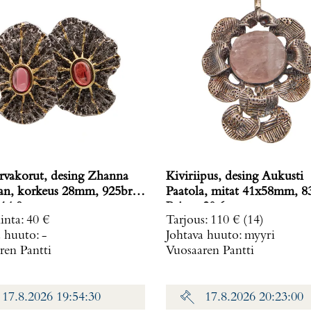
rvakorut, desing Zhanna
Kiviriipus, desing Aukusti
n, korkeus 28mm, 925br,
Paatola, mitat 41x58mm, 8
14,9 g
Paino: 20,6 g
inta
:
40 €
Tarjous
:
110 €
(14)
a huuto:
-
Johtava huuto:
myyri
ren Pantti
Vuosaaren Pantti
17.8.2026 19:54:30
17.8.2026 20:23:00