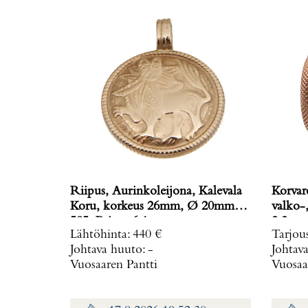
Riipus, Aurinkoleijona, Kalevala
Korvar
Koru, korkeus 26mm, Ø 20mm,
valko-, 
585, Paino: 6,1 g
2,2 g
Lähtöhinta
:
440 €
Tarjou
Johtava huuto:
-
Johtav
Vuosaaren Pantti
Vuosaa