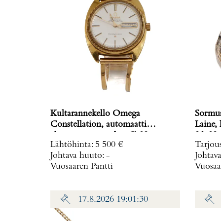
Kultarannekello Omega
Sormus,
Constellation, automaatti
Laine, koko muunneltavissa, mitat
chronometer, taulun Ø 32mm,
Lähtöhinta
:
5 500 €
Tarjou
rannekkeen Ø 58-62cm, käytön
Johtava huuto:
-
Johtav
jälkiä ja lasissa naarmuja, 750br,
Vuosaaren Pantti
Vuosaa
Paino: 71,2 g
17.8.2026 19:01:30