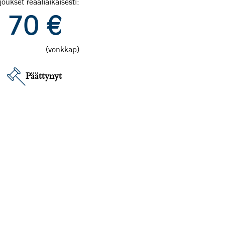
joukset reaaliaikaisesti:
70
€
(vonkkap)
Päättynyt