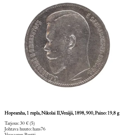
Hopearaha, 1 rupla, Nikolai II, Venäjä, 1898, 900, Paino: 19,8 g
Tarjous
:
30 €
(5)
Johtava huuto:
hans76