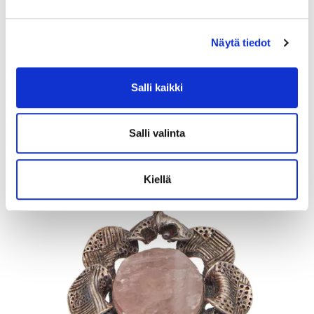
Näytä tiedot
Kivikorvakorut, desing Zhanna Katzman, korkeus 28mm, 925br,
Paino: 14,9 g
Salli kaikki
Lähtöhinta
:
40 €
Johtava huuto:
-
Vuosaaren Pantti
Salli valinta
17.8.2026 20:12:00
Kiellä