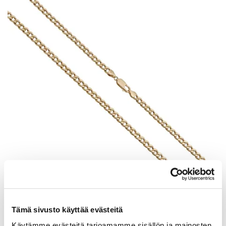
Panssarikaulaketju, pituus 55cm, leveys 5mm, 585, Paino: 14 g
Tämä sivusto käyttää evästeitä
Tarjous
:
770 €
(1)
Käytämme evästeitä tarjoamamme sisällön ja mainosten