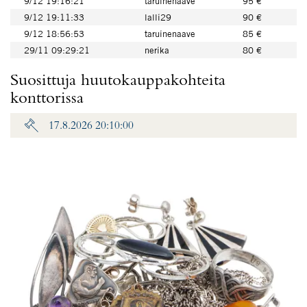
9/12 19:16:21
taruinenaave
95 €
9/12 19:11:33
lalli29
90 €
9/12 18:56:53
taruinenaave
85 €
29/11 09:29:21
nerika
80 €
Suosittuja huutokauppakohteita
konttorissa
17.8.2026 20:10:00