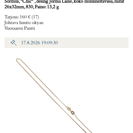
Sormus, ''Chic'' , desing Jorma Laine, koko muunneltavissa, mitat
26x32mm, 830, Paino: 13,2 g
Tarjous
:
160 €
(17)
Johtava huuto:
okyan
Vuosaaren Pantti
17.8.2026 19:09:30