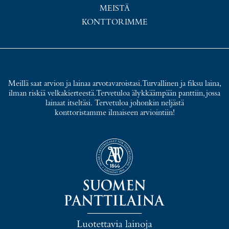
MEISTÄ
KONTTORIMME
Meillä saat arvion ja lainaa arvotavaroistasi. Turvallinen ja fiksu laina,
ilman riskiä velkakierteestä. Tervetuloa älykkäämpään panttiin, jossa
lainaat itseltäsi. Tervetuloa johonkin neljästä
konttoristamme ilmaiseen arviointiin!