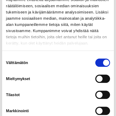
Johtava huuto:
siika
räätälöimiseen, sosiaalisen median ominaisuuksien
Vuosaaren Pantti
tukemiseen ja kävijämäärämme analysoimiseen. Lisäksi
jaamme sosiaalisen median, mainosalan ja analytiikka-
17.8.2026 19:14:30
alan kumppaneillemme tietoja siitä, miten käytät
sivustoamme. Kumppanimme voivat yhdistää näitä
tietoja muihin tietoihin, joita olet antanut heille tai joita on
kerätty, kun olet käyttänyt heidän palvelujaan.
Suostumuksen
Välttämätön
valinta
Mieltymykset
Tilastot
Markkinointi