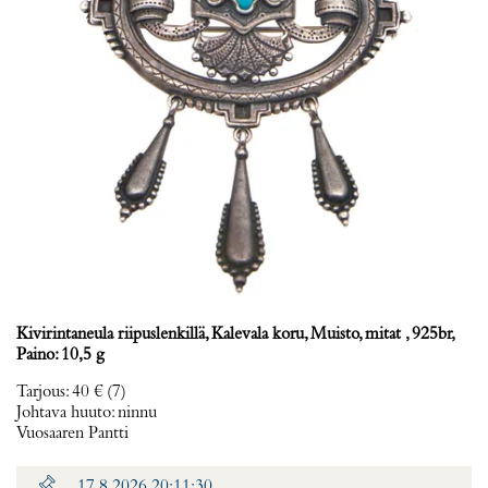
Kivirintaneula riipuslenkillä, Kalevala koru, Muisto, mitat , 925br,
Paino: 10,5 g
Tarjous
:
40 €
(7)
Johtava huuto:
ninnu
Vuosaaren Pantti
17.8.2026 20:11:30