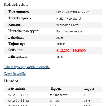
Kohdetiedot:
Tuotenumero
FI2.20241209.A39723
Tuotekategoria
Kulta / Korvakorut
Konttori
Vuosaaren Pantti
Huutokaupan tyyppi
Panttihuutokauppa
Lähtöhinta
80 €
Tarjous nyt
100 €
Sulkeutuu
9.12.2024 19:20:30
Lähetyskulut
10 €
Lähetä kysely panttilainaamolle
Kerro kaverille
Huudot:
Päivämäärä
Tarjoaja
Tarjous
9/12 19:17:22
taruinenaave
100 €
9/12 19:11:42
lalli29
95 €