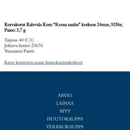
Korvakorut Kalevala Koru "Roosa nauha" korkeus 24mm, 925br,
Paino: 3,7 g
Tarjous
:
40 €
(1)
Johtava huuto:
23676
Vuosaaren Pantti
Katso konttorin muut huutokauppakohteet
ARVIO
LAINAA
MYY
HUUTOKAUPPA
VERKKOKAUPPA