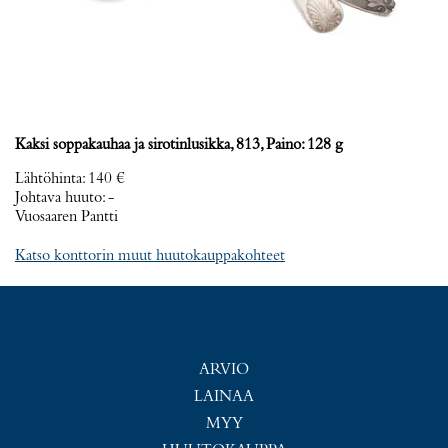
Kaksi soppakauhaa ja sirotinlusikka, 813, Paino: 128 g
Lähtöhinta
:
140 €
Johtava huuto:
-
Vuosaaren Pantti
Katso konttorin muut huutokauppakohteet
ARVIO
LAINAA
MYY