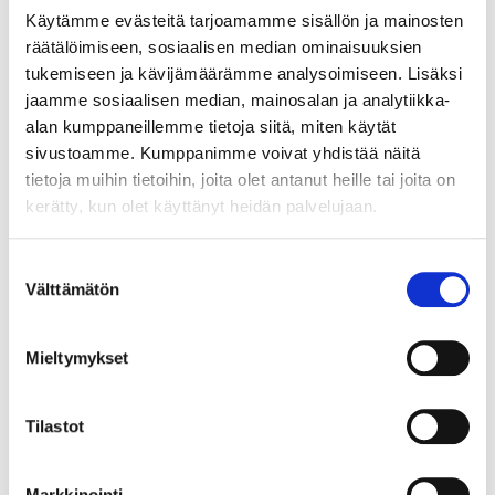
naarmuja, 750br, Paino: 71,2 g
Käytämme evästeitä tarjoamamme sisällön ja mainosten
räätälöimiseen, sosiaalisen median ominaisuuksien
Lähtöhinta
:
5 500 €
tukemiseen ja kävijämäärämme analysoimiseen. Lisäksi
Johtava huuto:
-
Vuosaaren Pantti
jaamme sosiaalisen median, mainosalan ja analytiikka-
alan kumppaneillemme tietoja siitä, miten käytät
17.8.2026 19:14:30
sivustoamme. Kumppanimme voivat yhdistää näitä
tietoja muihin tietoihin, joita olet antanut heille tai joita on
kerätty, kun olet käyttänyt heidän palvelujaan.
Suostumuksen
Välttämätön
valinta
Mieltymykset
Tilastot
Markkinointi