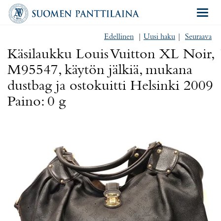
Navigat
Edellinen
|
Uusi haku
|
Seuraava
Käsilaukku Louis Vuitton XL Noir,
M95547, käytön jälkiä, mukana
dustbag ja ostokuitti Helsinki 2009
Paino: 0 g