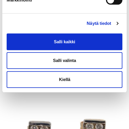
Näytä tiedot
Kivikorvakorut, desing Zhanna Katzman, korkeus 28mm, 925br,
Salli kaikki
Paino: 14,9 g
Lähtöhinta
:
40 €
Salli valinta
Johtava huuto:
-
Vuosaaren Pantti
Kiellä
17.8.2026 19:55:00