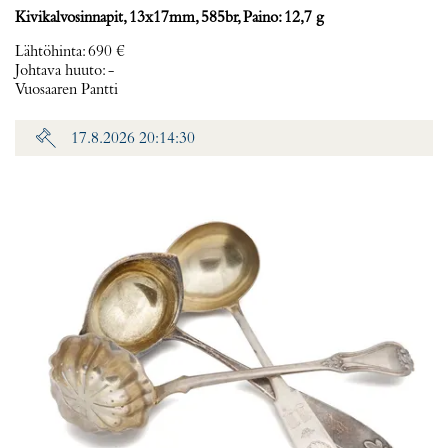
Kivikalvosinnapit, 13x17mm, 585br, Paino: 12,7 g
Lähtöhinta
:
690 €
Johtava huuto:
-
Vuosaaren Pantti
17.8.2026 20:14:30