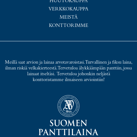
HUUTOKAUPPA
VERKKOKAUPPA
MEISTÄ
KONTTORIMME
Meillä saat arvion ja lainaa arvotavaroistasi. Turvallinen ja fiksu laina,
ilman riskiä velkakierteestä. Tervetuloa älykkäämpään panttiin, jossa
lainaat itseltäsi. Tervetuloa johonkin neljästä
konttoristamme ilmaiseen arviointiin!