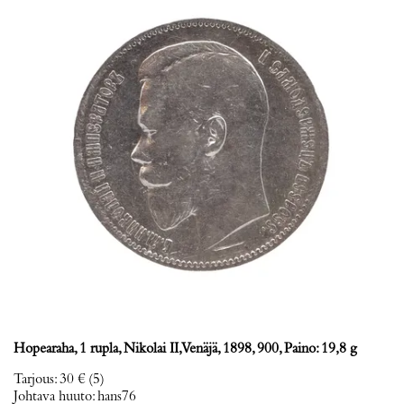
Hopearaha, 1 rupla, Nikolai II, Venäjä, 1898, 900, Paino: 19,8 g
Tarjous
:
30 €
(5)
Johtava huuto:
hans76