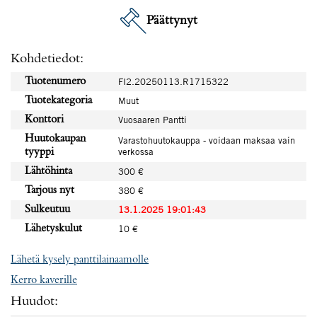
Päättynyt
Kohdetiedot:
Tuotenumero
FI2.20250113.R1715322
Tuotekategoria
Muut
Konttori
Vuosaaren Pantti
Huutokaupan
Varastohuutokauppa - voidaan maksaa vain
verkossa
tyyppi
Lähtöhinta
300 €
Tarjous nyt
380 €
Sulkeutuu
13.1.2025 19:01:43
Lähetyskulut
10 €
Lähetä kysely panttilainaamolle
Kerro kaverille
Huudot: