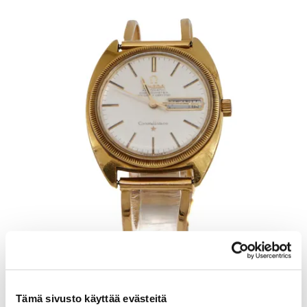
Kultarannekello Omega Constellation, automaatti chronometer,
Tämä sivusto käyttää evästeitä
taulun Ø 32mm, rannekkeen Ø 58-62cm, käytön jälkiä ja lasissa