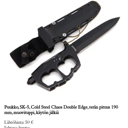
Puukko, SK-5, Cold Steel Chaos Double Edge, terän pituus 190
mm, muovituppi, käytön jälkiä
Lähtöhinta
:
50 €