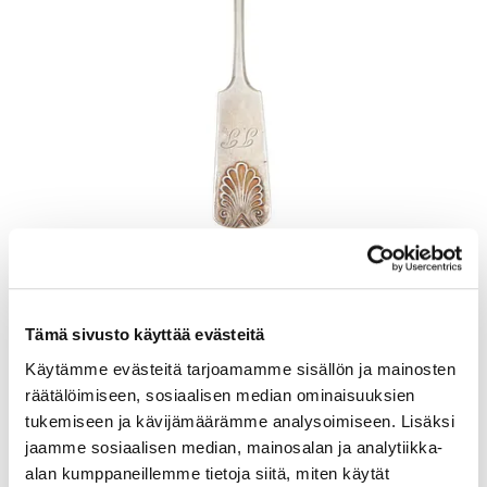
Otinlusikka, Musla, pituus 205mm, kaiverrettu, 813, Paino: 57,7 g
Lähtöhinta
:
70 €
Johtava huuto:
-
Tämä sivusto käyttää evästeitä
Kaivopihan Pantti
Käytämme evästeitä tarjoamamme sisällön ja mainosten
räätälöimiseen, sosiaalisen median ominaisuuksien
11.8.2026 19:23:30
tukemiseen ja kävijämäärämme analysoimiseen. Lisäksi
jaamme sosiaalisen median, mainosalan ja analytiikka-
alan kumppaneillemme tietoja siitä, miten käytät