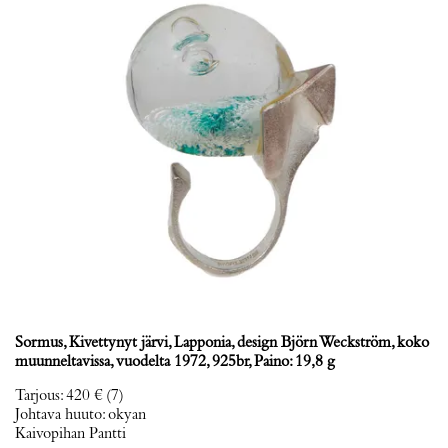
Sormus, Kivettynyt järvi, Lapponia, design Björn Weckström, koko
muunneltavissa, vuodelta 1972, 925br, Paino: 19,8 g
Tarjous
:
420 €
(7)
Johtava huuto:
okyan
Kaivopihan Pantti