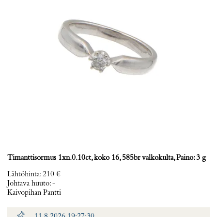
Timanttisormus 1xn.0.10ct, koko 16, 585br valkokulta, Paino: 3 g
Lähtöhinta
:
210 €
Johtava huuto:
-
Kaivopihan Pantti
11.8.2026 19:27:30