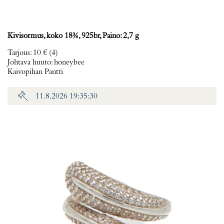
Kivisormus, koko 18¾, 925br, Paino: 2,7 g
Tarjous
:
10 €
(4)
Johtava huuto:
honeybee
Kaivopihan Pantti
11.8.2026 19:35:30