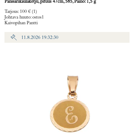
Panssarikaulaketju, pituus 47cm, 585, Paino: 1,5 g
Tarjous
:
100 €
(1)
Johtava huuto:
ostos1
Kaivopihan Pantti
11.8.2026 19:32:30