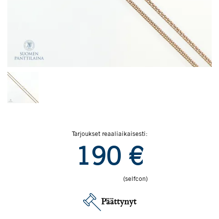
Tarjoukset reaaliaikaisesti:
190
€
(selfcon)
Päättynyt