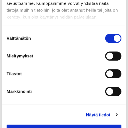
sivustoamme. Kumppanimme voivat yhdistää näitä
tietoja muihin tietoihin, joita olet antanut heille tai joita on
kerätty, kun olet käyttänyt heidän palvelujaan.
Suostumuksen
Välttämätön
valinta
Mieltymykset
Tilastot
Markkinointi
Lusikka, emaloitu, pituus 165mm, A. Michelsen, Tanska, Julen 1960,
925br, Paino: 48,5 g
Näytä tiedot
Lähtöhinta
:
70 €
Johtava huuto:
-