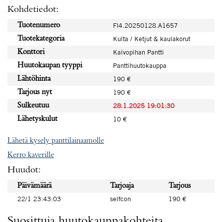
Kohdetiedot:
Tuotenumero
FI4.20250128.A1657
Tuotekategoria
Kulta / Ketjut & kaulakorut
Konttori
Kaivopihan Pantti
Huutokaupan tyyppi
Panttihuutokauppa
Lähtöhinta
190 €
Tarjous nyt
190 €
Sulkeutuu
28.1.2025 19:01:30
Lähetyskulut
10 €
Lähetä kysely panttilainaamolle
Kerro kaverille
Huudot:
Päivämäärä
Tarjoaja
Tarjous
22/1 23:43:03
selfcon
190 €
Suosittuja huutokauppakohteita