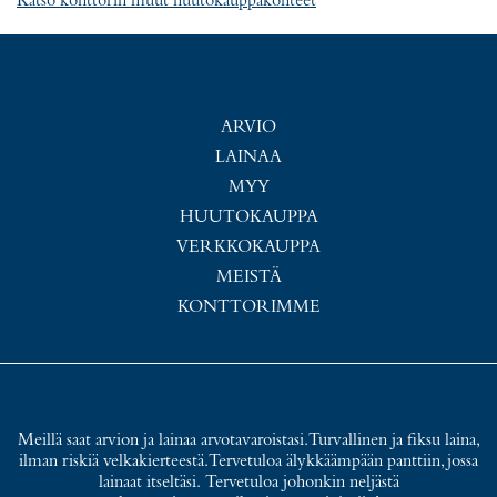
Katso konttorin muut huutokauppakohteet
ARVIO
LAINAA
MYY
HUUTOKAUPPA
VERKKOKAUPPA
MEISTÄ
KONTTORIMME
Meillä saat arvion ja lainaa arvotavaroistasi. Turvallinen ja fiksu laina,
ilman riskiä velkakierteestä. Tervetuloa älykkäämpään panttiin, jossa
lainaat itseltäsi. Tervetuloa johonkin neljästä