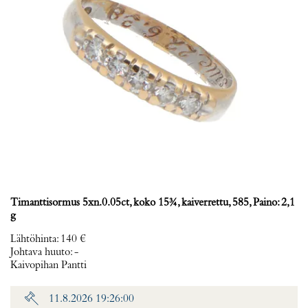
Timanttisormus 5xn.0.05ct, koko 15¾, kaiverrettu, 585, Paino: 2,1
g
Lähtöhinta
:
140 €
Johtava huuto:
-
Kaivopihan Pantti
11.8.2026 19:26:00