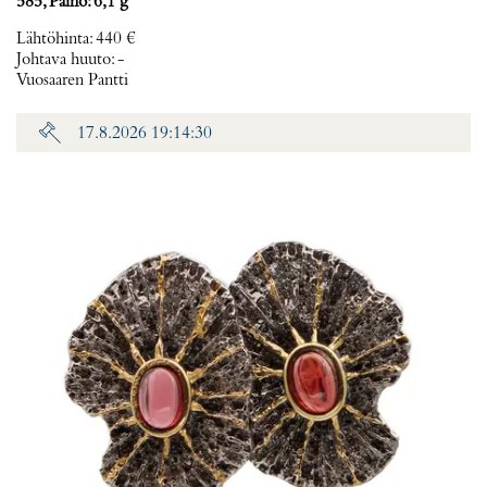
585, Paino: 6,1 g
Lähtöhinta
:
440 €
Johtava huuto:
-
Vuosaaren Pantti
17.8.2026 19:14:30