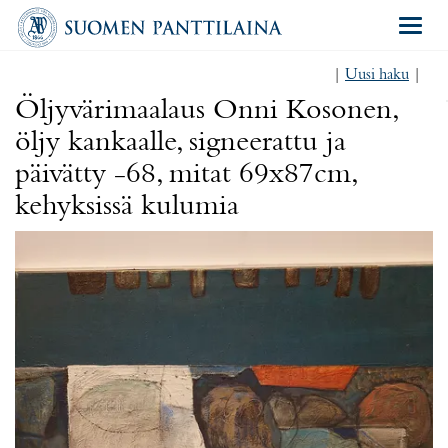
Navigat
|
Uusi haku
|
Öljyvärimaalaus Onni Kosonen,
öljy kankaalle, signeerattu ja
päivätty -68, mitat 69x87cm,
kehyksissä kulumia