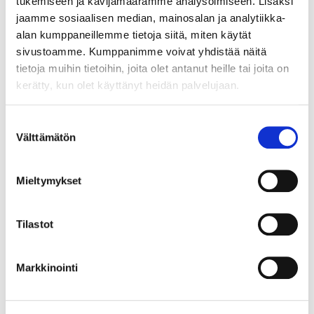
tukemiseen ja kävijämäärämme analysoimiseen. Lisäksi
17.8.2026 20:12:00
jaamme sosiaalisen median, mainosalan ja analytiikka-
alan kumppaneillemme tietoja siitä, miten käytät
sivustoamme. Kumppanimme voivat yhdistää näitä
tietoja muihin tietoihin, joita olet antanut heille tai joita on
kerätty, kun olet käyttänyt heidän palvelujaan.
Suostumuksen
Välttämätön
valinta
Mieltymykset
Tilastot
Markkinointi