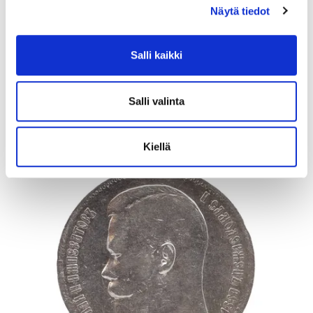
Kiviriipus, desing Aukusti Paatola, mitat 41x58mm, 830br, Paino:
Näytä tiedot
20,6 g
Tarjous
:
110 €
(14)
Salli kaikki
Johtava huuto:
myyri
Vuosaaren Pantti
Salli valinta
17.8.2026 20:24:30
Kiellä