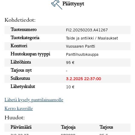
Päättynyt
Kohdetiedot:
Tuotenumero
FI2.20250203.A41267
Tuotekategoria
Taide ja antiikki / Maalaukset
Konttori
Vuosaaren Pantti
Huutokaupan tyyppi
Panttihuutokauppa
Lähtöhinta
95 €
Tarjous nyt
-
Sulkeutuu
3.2.2025 22:37:00
Lähetyskulut
10 €
Lähetä kysely panttilainaamolle
Kerro kaverille
Huudot:
Päivämäärä
Tarjoaja
Tarjous