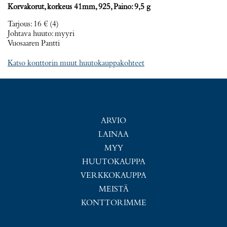
Korvakorut, korkeus 41mm, 925, Paino: 9,5 g
Tarjous
:
16 €
(4)
Johtava huuto:
myyri
Vuosaaren Pantti
Katso konttorin muut huutokauppakohteet
ARVIO
LAINAA
MYY
HUUTOKAUPPA
VERKKOKAUPPA
MEISTÄ
KONTTORIMME