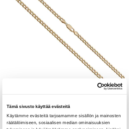
Panssarikaulaketju, pituus 55cm, leveys 5mm, 585, Paino: 14 g
Tarjous
:
770 €
(1)
Tämä sivusto käyttää evästeitä
Johtava huuto:
siika
Käytämme evästeitä tarjoamamme sisällön ja mainosten
Vuosaaren Pantti
räätälöimiseen, sosiaalisen median ominaisuuksien