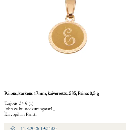
Riipus, korkeus 17mm, kaiverrettu, 585, Paino: 0,5 g
Tarjous
:
34 €
(1)
Johtava huuto:
kuningatar1_
Kaivopihan Pantti
11.8.2026 19:34:00