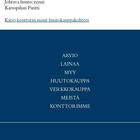
Johtava huuto:
zenni
Kaivopihan Pantti
Katso konttorin muut huutokauppakohteet
ARVIO
LAINAA
MYY
HUUTOKAUPPA
VERKKOKAUPPA
MEISTÄ
KONTTORIMME