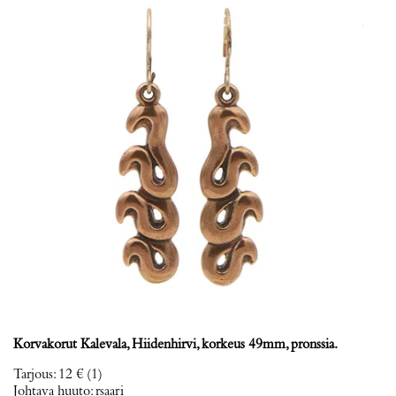
Korvakorut Kalevala, Hiidenhirvi, korkeus 49mm, pronssia.
Tarjous
:
12 €
(1)
Johtava huuto:
rsaari