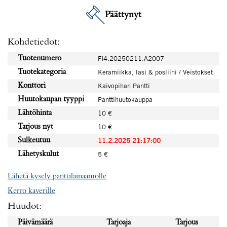
Päättynyt
Kohdetiedot:
Tuotenumero
FI4.20250211.A2007
Tuotekategoria
Keramiikka, lasi & posliini / Veistokset
Konttori
Kaivopihan Pantti
Huutokaupan tyyppi
Panttihuutokauppa
Lähtöhinta
10 €
Tarjous nyt
10 €
Sulkeutuu
11.2.2025 21:17:00
Lähetyskulut
5 €
Lähetä kysely panttilainaamolle
Kerro kaverille
Huudot:
Päivämäärä
Tarjoaja
Tarjous