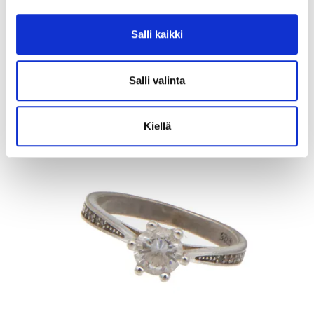
Otinlusikka, Musla, pituus 205mm, kaiverrettu, 813, Paino: 57,7 g
Lähtöhinta
:
70 €
Salli kaikki
Johtava huuto:
-
Kaivopihan Pantti
Salli valinta
11.8.2026 19:25:30
Kiellä