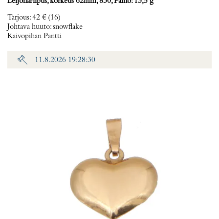
Leijonariipus, korkeus 62mm, 830, Paino: 13,5 g
Tarjous
:
42 €
(16)
Johtava huuto:
snowflake
Kaivopihan Pantti
11.8.2026 19:28:30