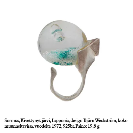
Sormus, Kivettynyt järvi, Lapponia, design Björn Weckström, koko
muunneltavissa, vuodelta 1972, 925br, Paino: 19,8 g