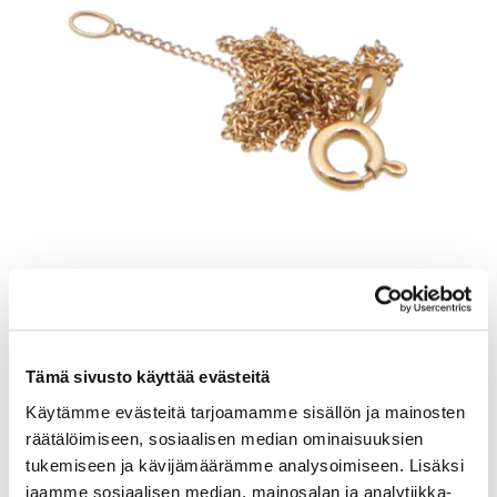
Viallinen kaulaketju, 585, Paino: 1,2 g
Tämä sivusto käyttää evästeitä
Lähtöhinta
:
80 €
Käytämme evästeitä tarjoamamme sisällön ja mainosten
Johtava huuto:
-
räätälöimiseen, sosiaalisen median ominaisuuksien
Kaivopihan Pantti
tukemiseen ja kävijämäärämme analysoimiseen. Lisäksi
jaamme sosiaalisen median, mainosalan ja analytiikka-