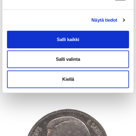
Näytä tiedot
Salli kaikki
Kivikorvakorut, desing Zhanna Katzman, korkeus 28mm, 925br,
Paino: 14,9 g
Lähtöhinta
:
40 €
Salli valinta
Johtava huuto:
-
Vuosaaren Pantti
Kiellä
17.8.2026 20:24:30