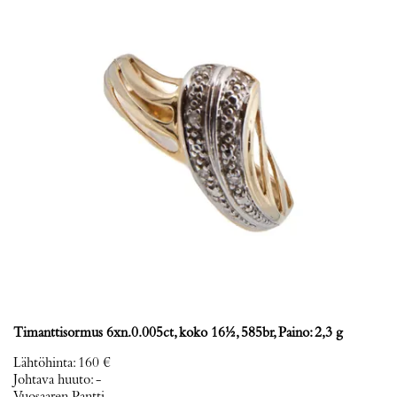
Timanttisormus 6xn.0.005ct, koko 16½, 585br, Paino: 2,3 g
Lähtöhinta
:
160 €
Johtava huuto:
-