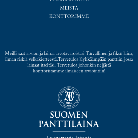
VERKKOKAUPPA
MEISTÄ
KONTTORIMME
Meillä saat arvion ja lainaa arvotavaroistasi. Turvallinen ja fiksu laina,
ilman riskiä velkakierteestä. Tervetuloa älykkäämpään panttiin, jossa
lainaat itseltäsi. Tervetuloa johonkin neljästä
konttoristamme ilmaiseen arviointiin!