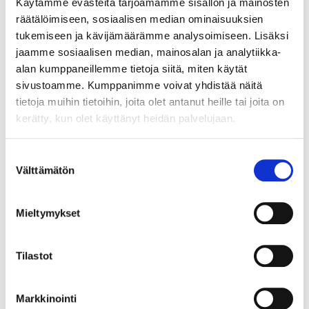
Käytämme evästeitä tarjoamamme sisällön ja mainosten
naarmuja, 750br, Paino: 71,2 g
räätälöimiseen, sosiaalisen median ominaisuuksien
Lähtöhinta
:
5 500 €
tukemiseen ja kävijämäärämme analysoimiseen. Lisäksi
Johtava huuto:
-
jaamme sosiaalisen median, mainosalan ja analytiikka-
Vuosaaren Pantti
alan kumppaneillemme tietoja siitä, miten käytät
sivustoamme. Kumppanimme voivat yhdistää näitä
17.8.2026 19:14:30
tietoja muihin tietoihin, joita olet antanut heille tai joita on
kerätty, kun olet käyttänyt heidän palvelujaan.
Suostumuksen
Välttämätön
valinta
Mieltymykset
Tilastot
Markkinointi