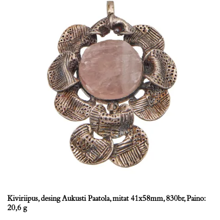
Kiviriipus, desing Aukusti Paatola, mitat 41x58mm, 830br, Paino:
20,6 g