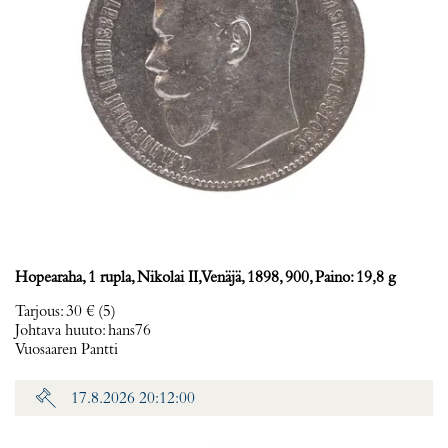
Hopearaha, 1 rupla, Nikolai II, Venäjä, 1898, 900, Paino: 19,8 g
Tarjous
:
30 €
(5)
Johtava huuto:
hans76
Vuosaaren Pantti
17.8.2026 20:12:00