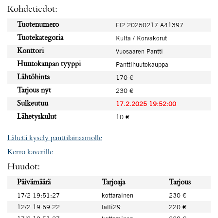
Kohdetiedot:
Tuotenumero
FI2.20250217.A41397
Tuotekategoria
Kulta / Korvakorut
Konttori
Vuosaaren Pantti
Huutokaupan tyyppi
Panttihuutokauppa
Lähtöhinta
170 €
Tarjous nyt
230 €
Sulkeutuu
17.2.2025 19:52:00
Lähetyskulut
10 €
Lähetä kysely panttilainaamolle
Kerro kaverille
Huudot:
Päivämäärä
Tarjoaja
Tarjous
17/2 19:51:27
kottarainen
230 €
12/2 19:59:22
lalli29
220 €