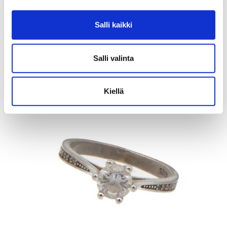
Otinlusikka, Musla, pituus 205mm, kaiverrettu, 813, Paino: 57,7 g
Lähtöhinta
:
70 €
Salli kaikki
Johtava huuto:
-
Kaivopihan Pantti
Salli valinta
11.8.2026 19:25:30
Kiellä