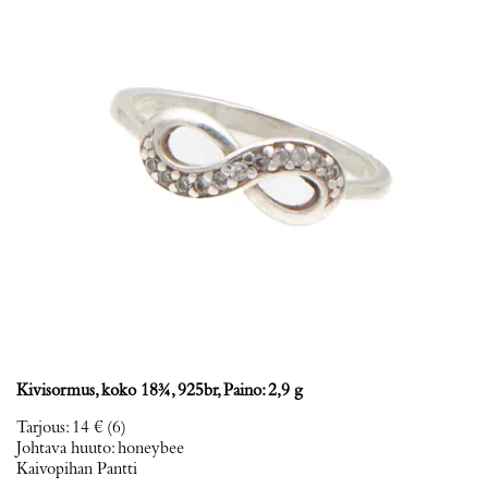
Kivisormus, koko 18¾, 925br, Paino: 2,9 g
Tarjous
:
14 €
(6)
Johtava huuto:
honeybee
Kaivopihan Pantti