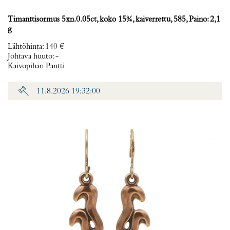
Timanttisormus 5xn.0.05ct, koko 15¾, kaiverrettu, 585, Paino: 2,1
g
Lähtöhinta
:
140 €
Johtava huuto:
-
Kaivopihan Pantti
11.8.2026 19:32:00