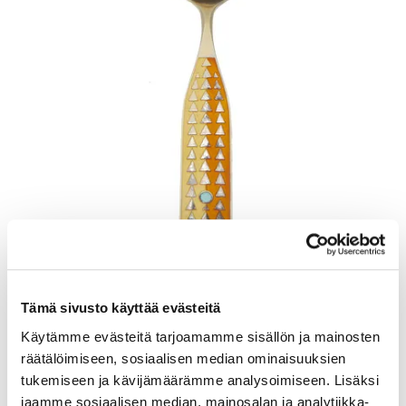
Lusikka, emaloitu, pituus 165mm, A. Michelsen, Tanska, Julen 1960,
925br, Paino: 48,5 g
Tämä sivusto käyttää evästeitä
Lähtöhinta
:
70 €
Käytämme evästeitä tarjoamamme sisällön ja mainosten
Johtava huuto:
-
räätälöimiseen, sosiaalisen median ominaisuuksien
Kaivopihan Pantti
tukemiseen ja kävijämäärämme analysoimiseen. Lisäksi
jaamme sosiaalisen median, mainosalan ja analytiikka-