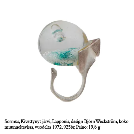
Sormus, Kivettynyt järvi, Lapponia, design Björn Weckström, koko
muunneltavissa, vuodelta 1972, 925br, Paino: 19,8 g