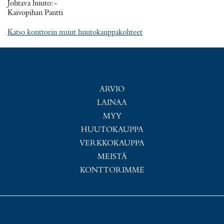
Johtava huuto:
-
Kaivopihan Pantti
Katso konttorin muut huutokauppakohteet
ARVIO
LAINAA
MYY
HUUTOKAUPPA
VERKKOKAUPPA
MEISTÄ
KONTTORIMME