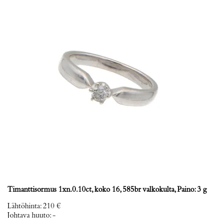
Timanttisormus 1xn.0.10ct, koko 16, 585br valkokulta, Paino: 3 g
Lähtöhinta
:
210 €
Johtava huuto:
-