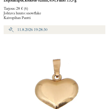
Leijonariipus, korkeus 62mm, 830, Paino: 13,5 g
Tarjous
:
28 €
(6)
Johtava huuto:
snowflake
Kaivopihan Pantti
11.8.2026 19:28:30