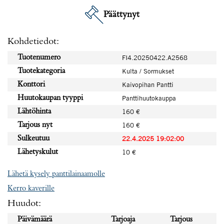
Päättynyt
Kohdetiedot:
Tuotenumero
FI4.20250422.A2568
Tuotekategoria
Kulta / Sormukset
Konttori
Kaivopihan Pantti
Huutokaupan tyyppi
Panttihuutokauppa
Lähtöhinta
160 €
Tarjous nyt
160 €
Sulkeutuu
22.4.2025 19:02:00
Lähetyskulut
10 €
Lähetä kysely panttilainaamolle
Kerro kaverille
Huudot:
Päivämäärä
Tarjoaja
Tarjous