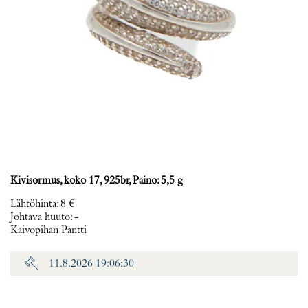
Kivisormus, koko 17, 925br, Paino: 5,5 g
Lähtöhinta
:
8 €
Johtava huuto:
-
Kaivopihan Pantti
11.8.2026 19:06:30