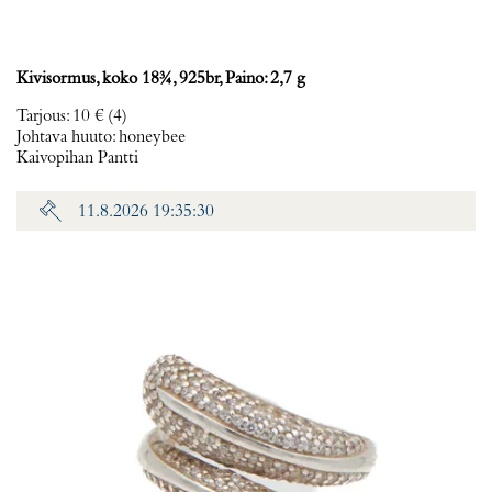
Kivisormus, koko 18¾, 925br, Paino: 2,7 g
Tarjous
:
10 €
(4)
Johtava huuto:
honeybee
Kaivopihan Pantti
11.8.2026 19:35:30