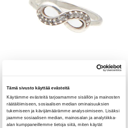
Kivisormus, koko 18¾, 925br, Paino: 2,9 g
Tarjous
:
14 €
(6)
Tämä sivusto käyttää evästeitä
Johtava huuto:
honeybee
Kaivopihan Pantti
Käytämme evästeitä tarjoamamme sisällön ja mainosten
räätälöimiseen, sosiaalisen median ominaisuuksien
11.8.2026 19:32:00
tukemiseen ja kävijämäärämme analysoimiseen. Lisäksi
jaamme sosiaalisen median, mainosalan ja analytiikka-
alan kumppaneillemme tietoja siitä, miten käytät