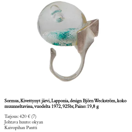
Sormus, Kivettynyt järvi, Lapponia, design Björn Weckström, koko
muunneltavissa, vuodelta 1972, 925br, Paino: 19,8 g
Tarjous
:
420 €
(7)
Johtava huuto:
okyan
Kaivopihan Pantti