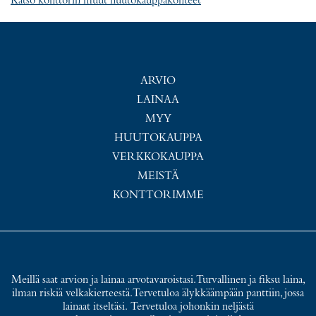
Katso konttorin muut huutokauppakohteet
ARVIO
LAINAA
MYY
HUUTOKAUPPA
VERKKOKAUPPA
MEISTÄ
KONTTORIMME
Meillä saat arvion ja lainaa arvotavaroistasi. Turvallinen ja fiksu laina,
ilman riskiä velkakierteestä. Tervetuloa älykkäämpään panttiin, jossa
lainaat itseltäsi. Tervetuloa johonkin neljästä