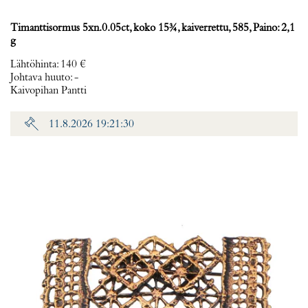
Timanttisormus 5xn.0.05ct, koko 15¾, kaiverrettu, 585, Paino: 2,1
g
Lähtöhinta
:
140 €
Johtava huuto:
-
Kaivopihan Pantti
11.8.2026 19:21:30