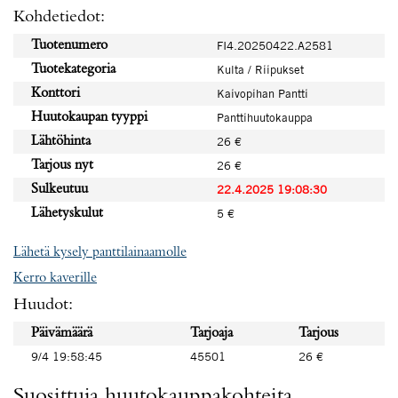
Kohdetiedot:
Tuotenumero
FI4.20250422.A2581
Tuotekategoria
Kulta / Riipukset
Konttori
Kaivopihan Pantti
Huutokaupan tyyppi
Panttihuutokauppa
Lähtöhinta
26 €
Tarjous nyt
26 €
Sulkeutuu
22.4.2025 19:08:30
Lähetyskulut
5 €
Lähetä kysely panttilainaamolle
Kerro kaverille
Huudot:
Päivämäärä
Tarjoaja
Tarjous
9/4 19:58:45
45501
26 €
Suosittuja huutokauppakohteita