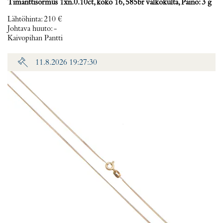
Timanttisormus 1xn.0.10ct, koko 16, 585br valkokulta, Paino: 3 g
Lähtöhinta
:
210 €
Johtava huuto:
-
Kaivopihan Pantti
11.8.2026 19:27:30