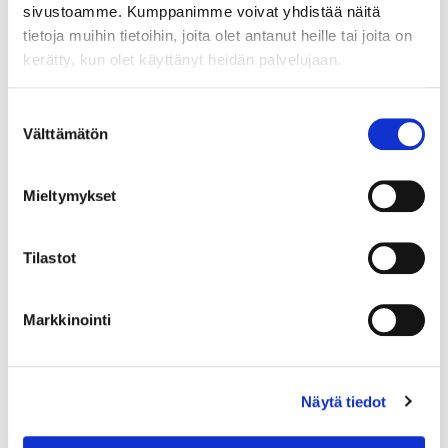
sivustoamme. Kumppanimme voivat yhdistää näitä
tietoja muihin tietoihin, joita olet antanut heille tai joita on
kerätty, kun olet käyttänyt heidän palvelujaan.
Suostumuksen
Välttämätön
valinta
Mieltymykset
Tilastot
Markkinointi
Korvakorut Kalevala, Hiidenhirvi, korkeus 49mm, pronssia.
Näytä tiedot
Tarjous
:
12 €
(1)
Johtava huuto:
rsaari