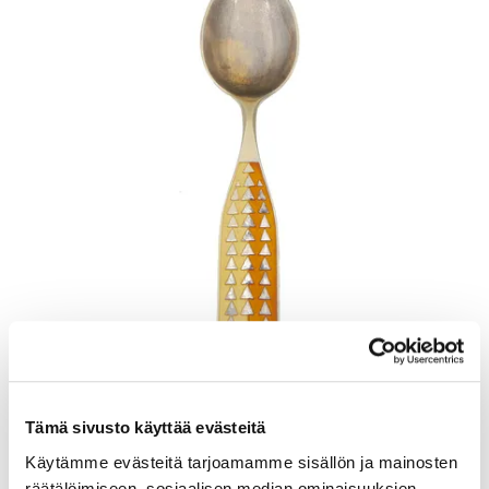
Tämä sivusto käyttää evästeitä
Lusikka, emaloitu, pituus 165mm, A. Michelsen, Tanska, Julen 1960,
925br, Paino: 48,5 g
Käytämme evästeitä tarjoamamme sisällön ja mainosten
räätälöimiseen, sosiaalisen median ominaisuuksien