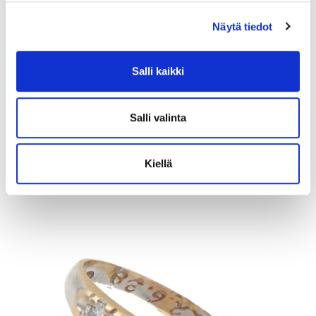
Näytä tiedot
Kivisormus, koko 18¾, 925br, Paino: 2,7 g
Salli kaikki
Tarjous
:
10 €
(4)
Johtava huuto:
honeybee
Salli valinta
Kaivopihan Pantti
11.8.2026 19:02:30
Kiellä