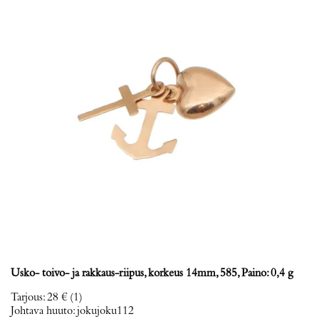
Usko- toivo- ja rakkaus-riipus, korkeus 14mm, 585, Paino: 0,4 g
Tarjous
:
28 €
(1)
Johtava huuto:
jokujoku112