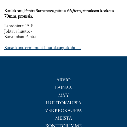
Kaulakoru, Pentti Sarpaneva, pituus 66,5cm, riipuksen korkeus
70mm, pronssia,
Lähtöhinta
:
15 €
Johtava huuto:
-
Kaivopihan Pantti
Katso konttorin muut huutokauppakohteet
ARVIO
LAINAA
MYY
HUUTOKAUPPA
VERKKOKAUPPA
MEISTÄ
KONTTORIMME