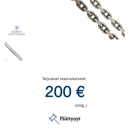
Tarjoukset reaaliaikaisesti:
200
€
(azog_)
Päättynyt