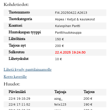
Kohdetiedot:
Tuotenumero
FI4.20250422.A2613
Tuotekategoria
Hopea / Ketjut & kaulakorut
Konttori
Kaivopihan Pantti
Huutokaupan tyyppi
Panttihuutokauppa
Lähtöhinta
150 €
Tarjous nyt
200 €
Sulkeutuu
22.4.2025 19:24:30
Lähetyskulut
10 €
Lähetä kysely panttilainaamolle
Kerro kaverille
Huudot:
Päivämäärä
Tarjoaja
Tarjous
22/4 19:18:29
azog_
200 €
22/4 17:11:52
felix123
190 €