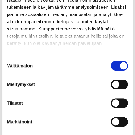
Lähtöhinta
:
70 €
Johtava huuto:
-
tukemiseen ja kävijämäärämme analysoimiseen. Lisäksi
Kaivopihan Pantti
jaamme sosiaalisen median, mainosalan ja analytiikka-
alan kumppaneillemme tietoja siitä, miten käytät
11.8.2026 19:25:30
sivustoamme. Kumppanimme voivat yhdistää näitä
tietoja muihin tietoihin, joita olet antanut heille tai joita on
kerätty, kun olet käyttänyt heidän palvelujaan.
Suostumuksen
Välttämätön
valinta
Mieltymykset
Tilastot
Markkinointi