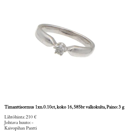
Timanttisormus 1xn.0.10ct, koko 16, 585br valkokulta, Paino: 3 g
Lähtöhinta
:
210 €
Johtava huuto:
-
Kaivopihan Pantti