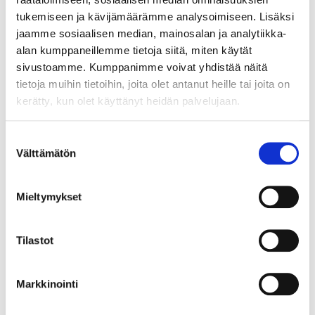
Lähtöhinta
:
140 €
Johtava huuto:
-
tukemiseen ja kävijämäärämme analysoimiseen. Lisäksi
Kaivopihan Pantti
jaamme sosiaalisen median, mainosalan ja analytiikka-
alan kumppaneillemme tietoja siitä, miten käytät
11.8.2026 19:23:30
sivustoamme. Kumppanimme voivat yhdistää näitä
tietoja muihin tietoihin, joita olet antanut heille tai joita on
kerätty, kun olet käyttänyt heidän palvelujaan.
Suostumuksen
Välttämätön
valinta
Mieltymykset
Tilastot
Markkinointi