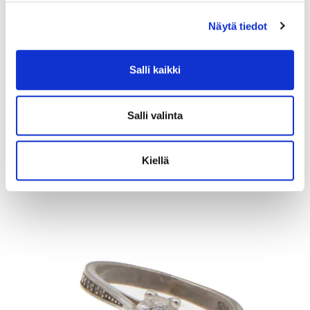
Näytä tiedot
Lusikka, emaloitu, pituus 165mm, A. Michelsen, Tanska, Julen 1960,
Salli kaikki
925br, Paino: 48,5 g
Lähtöhinta
:
70 €
Salli valinta
Johtava huuto:
-
Kaivopihan Pantti
Kiellä
11.8.2026 19:25:30