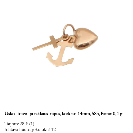
Usko- toivo- ja rakkaus-riipus, korkeus 14mm, 585, Paino: 0,4 g
Tarjous
:
28 €
(1)
Johtava huuto:
jokujoku112