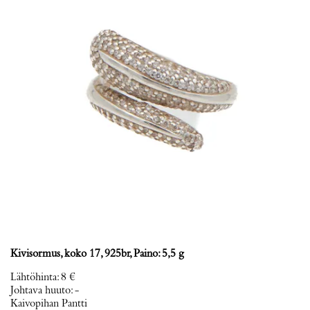
Kivisormus, koko 17, 925br, Paino: 5,5 g
Lähtöhinta
:
8 €
Johtava huuto:
-
Kaivopihan Pantti