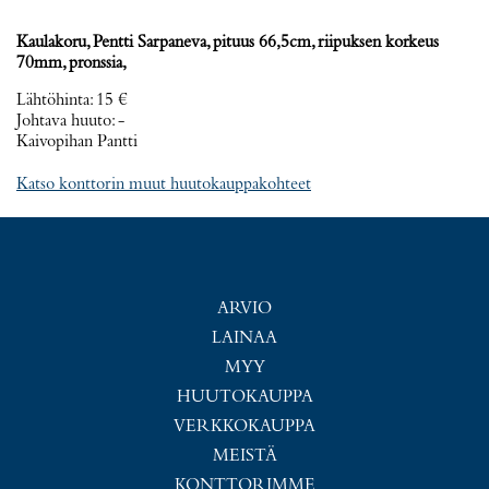
Kaulakoru, Pentti Sarpaneva, pituus 66,5cm, riipuksen korkeus
70mm, pronssia,
Lähtöhinta
:
15 €
Johtava huuto:
-
Kaivopihan Pantti
Katso konttorin muut huutokauppakohteet
ARVIO
LAINAA
MYY
HUUTOKAUPPA
VERKKOKAUPPA
MEISTÄ
KONTTORIMME