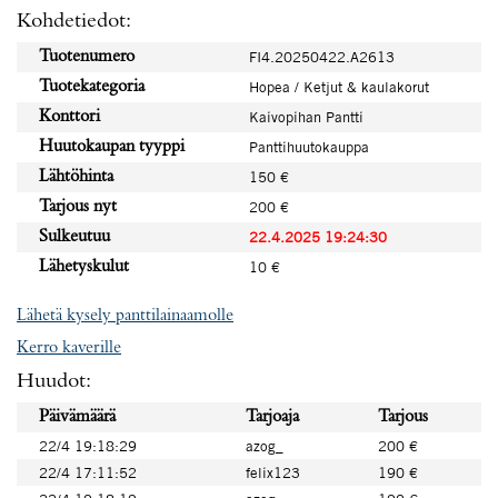
Kohdetiedot:
Tuotenumero
FI4.20250422.A2613
Tuotekategoria
Hopea / Ketjut & kaulakorut
Konttori
Kaivopihan Pantti
Huutokaupan tyyppi
Panttihuutokauppa
Lähtöhinta
150 €
Tarjous nyt
200 €
Sulkeutuu
22.4.2025 19:24:30
Lähetyskulut
10 €
Lähetä kysely panttilainaamolle
Kerro kaverille
Huudot:
Päivämäärä
Tarjoaja
Tarjous
22/4 19:18:29
azog_
200 €
22/4 17:11:52
felix123
190 €