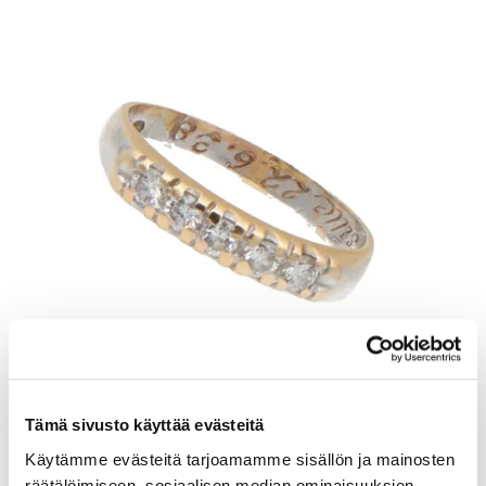
Tämä sivusto käyttää evästeitä
Timanttisormus 5xn.0.05ct, koko 15¾, kaiverrettu, 585, Paino: 2,1
g
Käytämme evästeitä tarjoamamme sisällön ja mainosten
räätälöimiseen, sosiaalisen median ominaisuuksien