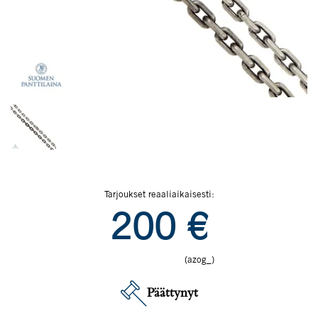
Tarjoukset reaaliaikaisesti:
200
€
(azog_)
Päättynyt