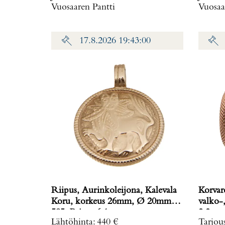
Vuosaaren Pantti
Vuosaa
17.8.2026 19:43:00
Riipus, Aurinkoleijona, Kalevala
Korvar
Koru, korkeus 26mm, Ø 20mm,
valko-, 
585, Paino: 6,1 g
2,2 g
Lähtöhinta
:
440 €
Tarjou