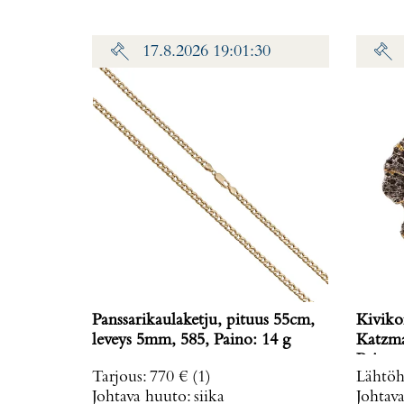
17.8.2026 19:01:30
Panssarikaulaketju, pituus 55cm,
Kiviko
leveys 5mm, 585, Paino: 14 g
Katzma
Paino: 
Tarjous
:
770 €
(1)
Lähtöh
Johtava huuto:
siika
Johtav