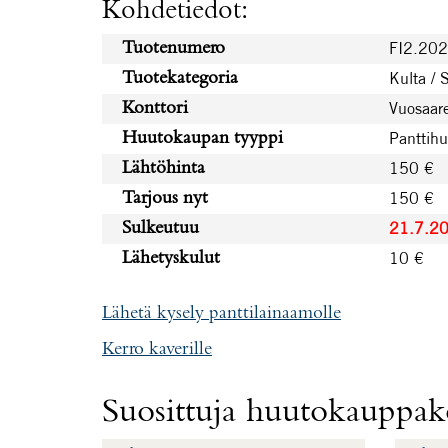
Kohdetiedot:
FI2.20
Tuotenumero
Kulta / 
Tuotekategoria
Vuosaare
Konttori
Panttih
Huutokaupan tyyppi
150 €
Lähtöhinta
150 €
Tarjous nyt
21.7.2
Sulkeutuu
10 €
Lähetyskulut
Lähetä kysely panttilainaamolle
Kerro kaverille
Suosittuja huutokauppako