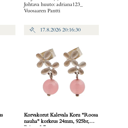
Johtava huuto:
adriana123_
Vuosaaren Pantti
17.8.2026 20:16:30
us
Korvakorut Kalevala Koru "Roosa
nauha" korkeus 24mm, 925br,
Paino: 3,7 g