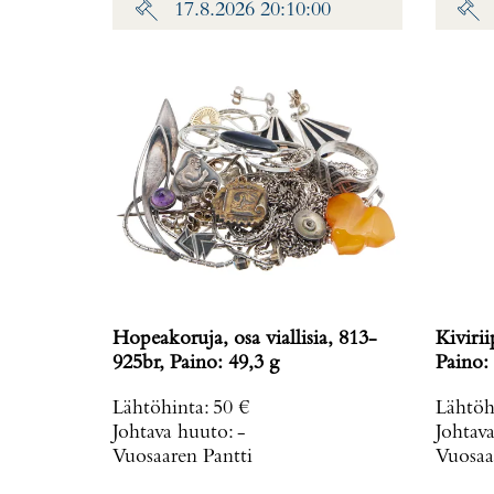
17.8.2026 20:10:00
Hopeakoruja, osa viallisia, 813-
Kiviri
925br, Paino: 49,3 g
Paino: 
Lähtöhinta
:
50 €
Lähtöh
Johtava huuto:
-
Johtav
Vuosaaren Pantti
Vuosaa