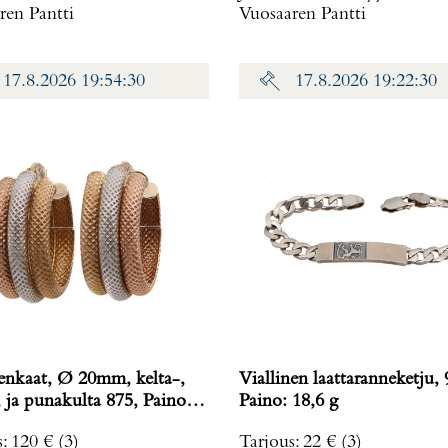
ren Pantti
Vuosaaren Pantti
17.8.2026 19:54:30
17.8.2026 19:22:30
enkaat, Ø 20mm, kelta-,
Viallinen laattaranneketju, 
ja punakulta 875, Paino:
Paino: 18,6 g
s
:
120 €
(3)
Tarjous
:
22 €
(3)