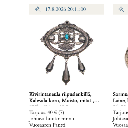
17.8.2026 20:11:00
Kivirintaneula riipuslenkillä,
Sormus,
Kalevala koru, Muisto, mitat ,
Laine, koko muunneltavissa, mitat
925br, Paino: 10,5 g
Tarjous
:
40 €
(7)
Tarjou
Johtava huuto:
ninnu
Johtav
Vuosaaren Pantti
Vuosaa