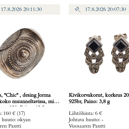
17.8.2026 20:11:30
17.8.2026 20:07:30
 ''Chic'' , desing Jorma
Kivikorvakorut, korkeus 
925br, Paino: 3,8 g
26x32mm, 830, Paino: 13,2 g
s
:
160 €
(17)
Lähtöhinta
:
6 €
a huuto:
okyan
Johtava huuto:
-
ren Pantti
Vuosaaren Pantti