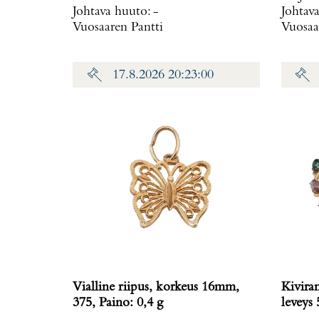
Johtava huuto:
-
Johtav
Vuosaaren Pantti
Vuosaa
17.8.2026 20:23:00
Vialline riipus, korkeus 16mm,
Kivira
375, Paino: 0,4 g
leveys 5-6
g