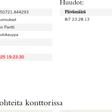
Huudot:
250721.A44293
Päivämäärä
8/7 23:28:13
Sormukset
n Pantti
uutokauppa
025 19:23:30
hteita konttorissa