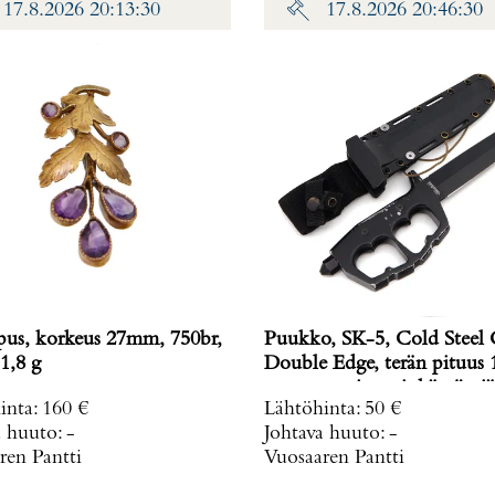
17.8.2026 20:13:30
17.8.2026 20:46:30
ipus, korkeus 27mm, 750br,
Puukko, SK-5, Cold Steel
1,8 g
Double Edge, terän pituus 
mm, muovituppi, käytön jä
inta
:
160 €
Lähtöhinta
:
50 €
a huuto:
-
Johtava huuto:
-
ren Pantti
Vuosaaren Pantti