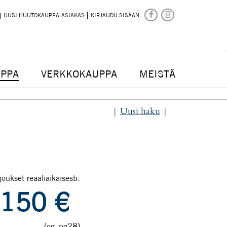
UUSI HUUTOKAUPPA-ASIAKAS
KIRJAUDU SISÄÄN
PPA
VERKKOKAUPPA
MEISTÄ
|
Uusi haku
|
joukset reaaliaikaisesti:
150
€
(og_pg28)