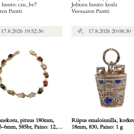
a huuto:
can_be7
Johtava huuto:
keula
ren Pantti
Vuosaaren Pantti
17.8.2026 19:52:30
17.8.2026 20:08:30
nnekoru, pituus 180mm,
Riipus emaloinnilla, korke
mm, 585br, Paino: 12,1
18mm, 830, Paino: 1 g