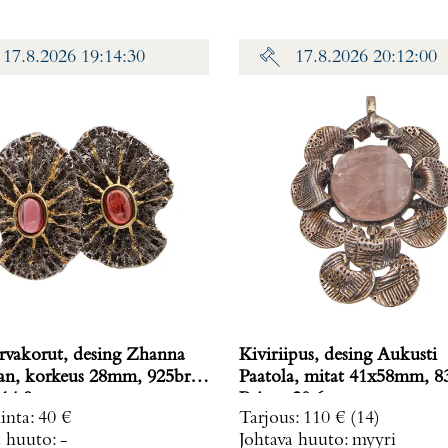
17.8.2026 19:14:30
17.8.2026 20:12:00
rvakorut, desing Zhanna
Kiviriipus, desing Aukusti
n, korkeus 28mm, 925br,
Paatola, mitat 41x58mm, 8
14,9 g
Paino: 20,6 g
inta
:
40 €
Tarjous
:
110 €
(14)
a huuto:
-
Johtava huuto:
myyri