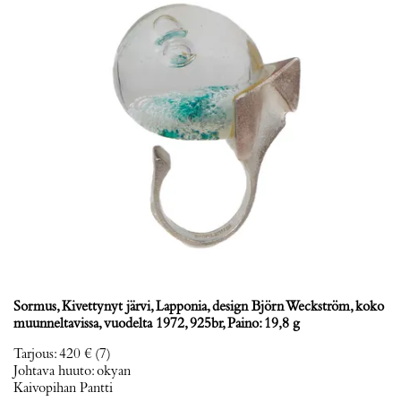
Sormus, Kivettynyt järvi, Lapponia, design Björn Weckström, koko
muunneltavissa, vuodelta 1972, 925br, Paino: 19,8 g
Tarjous
:
420 €
(7)
Johtava huuto:
okyan
Kaivopihan Pantti