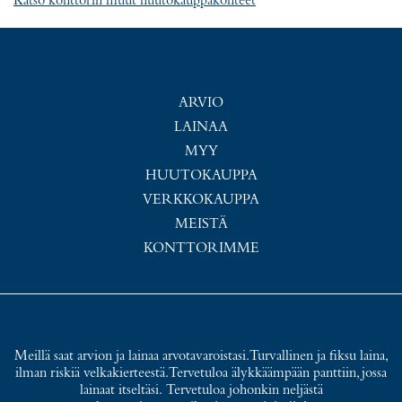
Katso konttorin muut huutokauppakohteet
ARVIO
LAINAA
MYY
HUUTOKAUPPA
VERKKOKAUPPA
MEISTÄ
KONTTORIMME
Meillä saat arvion ja lainaa arvotavaroistasi. Turvallinen ja fiksu laina,
ilman riskiä velkakierteestä. Tervetuloa älykkäämpään panttiin, jossa
lainaat itseltäsi. Tervetuloa johonkin neljästä