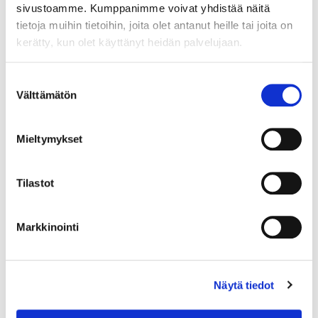
sivustoamme. Kumppanimme voivat yhdistää näitä
tietoja muihin tietoihin, joita olet antanut heille tai joita on
kerätty, kun olet käyttänyt heidän palvelujaan.
Suostumuksen
Välttämätön
valinta
Mieltymykset
Tilastot
Markkinointi
Lusikka, emaloitu, pituus 165mm, A. Michelsen, Tanska, Julen 1960,
925br, Paino: 48,5 g
Näytä tiedot
Lähtöhinta
:
70 €
Johtava huuto:
-