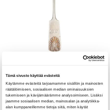
Otinlusikka, Musla, pituus 205mm, kaiverrettu, 813, Paino: 57,7 g
Lähtöhinta
:
70 €
Johtava huuto:
-
Tämä sivusto käyttää evästeitä
Kaivopihan Pantti
Käytämme evästeitä tarjoamamme sisällön ja mainosten
räätälöimiseen, sosiaalisen median ominaisuuksien
11.8.2026 19:23:30
tukemiseen ja kävijämäärämme analysoimiseen. Lisäksi
jaamme sosiaalisen median, mainosalan ja analytiikka-
alan kumppaneillemme tietoja siitä, miten käytät