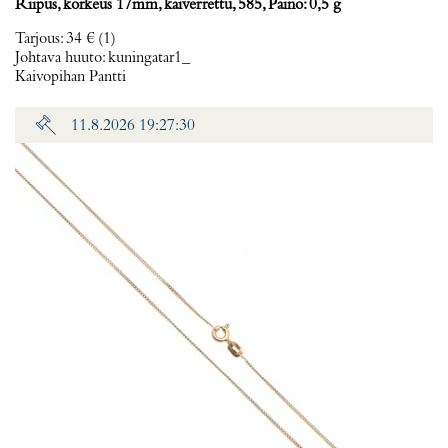
Riipus, korkeus 17mm, kaiverrettu, 585, Paino: 0,5 g
Tarjous
:
34 €
(1)
Johtava huuto:
kuningatar1_
Kaivopihan Pantti
11.8.2026 19:27:30