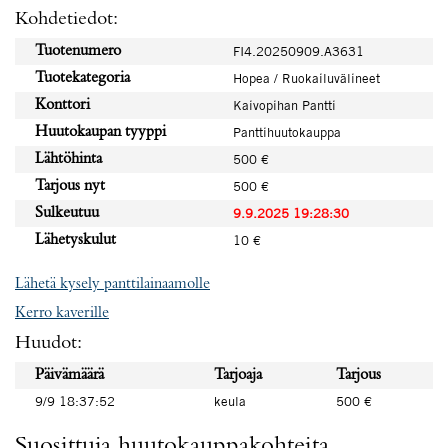
Kohdetiedot:
Tuotenumero
FI4.20250909.A3631
Tuotekategoria
Hopea / Ruokailuvälineet
Konttori
Kaivopihan Pantti
Huutokaupan tyyppi
Panttihuutokauppa
Lähtöhinta
500 €
Tarjous nyt
500 €
Sulkeutuu
9.9.2025 19:28:30
Lähetyskulut
10 €
Lähetä kysely panttilainaamolle
Kerro kaverille
Huudot:
Päivämäärä
Tarjoaja
Tarjous
9/9 18:37:52
keula
500 €
Suosittuja huutokauppakohteita