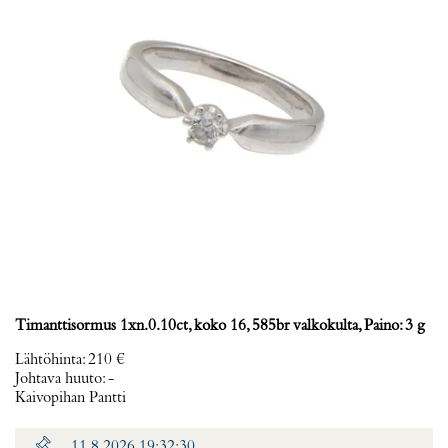
Timanttisormus 1xn.0.10ct, koko 16, 585br valkokulta, Paino: 3 g
Lähtöhinta
:
210 €
Johtava huuto:
-
Kaivopihan Pantti
11.8.2026 19:32:30