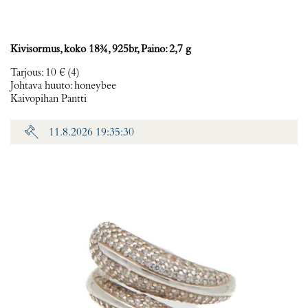
Kivisormus, koko 18¾, 925br, Paino: 2,7 g
Tarjous
:
10 €
(4)
Johtava huuto:
honeybee
Kaivopihan Pantti
11.8.2026 19:35:30