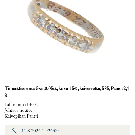
Timanttisormus 5xn.0.05ct, koko 15¾, kaiverrettu, 585, Paino: 2,1
g
Lähtöhinta
:
140 €
Johtava huuto:
-
Kaivopihan Pantti
11.8.2026 19:26:00