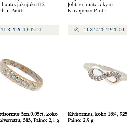
a huuto:
jokujoku112
Johtava huuto:
okyan
g
ihan Pantti
Kaivopihan Pantti
11.8.2026 19:02:30
11.8.2026 19:26:00
tisormus 5xn.0.05ct, koko
Kivisormus, koko 18¾, 925
iverrettu, 585, Paino: 2,1 g
Paino: 2,9 g