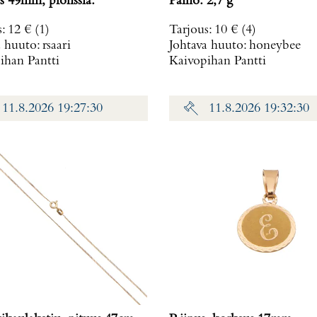
s 49mm, pronssia.
Paino: 2,7 g
s
:
12 €
(1)
Tarjous
:
10 €
(4)
a huuto:
rsaari
Johtava huuto:
honeybee
ihan Pantti
Kaivopihan Pantti
11.8.2026 19:27:30
11.8.2026 19:32:30