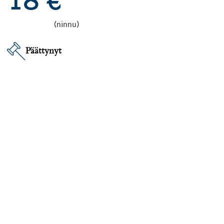
18
€
(ninnu)
Päättynyt