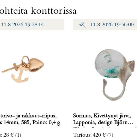
hteita konttorissa
11.8.2026 19:28:00
11.8.2026 19:36:00
toivo- ja rakkaus-riipus,
Sormus, Kivettynyt järvi,
korkeus 14mm, 585, Paino: 0,4 g
Lapponia, design Björn
Weckström, koko muunnelt
s
:
28 €
(1)
Tarjous
:
420 €
(7)
vuodelta 1972, 925br, Paino