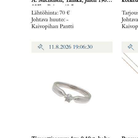
A. Michelsen, Tanska, Julen 1960,
korkeu
925br, Paino: 48,5 g
Lähtöhinta
:
70 €
Tarjou
Johtava huuto:
-
Johtav
Kaivopihan Pantti
Kaivop
11.8.2026 19:06:30