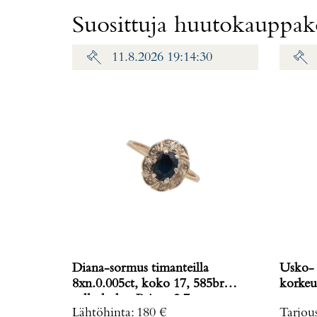
Suosittuja huutokauppako
11.8.2026 19:14:30
Diana-sormus timanteilla
Usko- 
8xn.0.005ct, koko 17, 585br
valkokulta, Paino: 2,7 g
Lähtöhinta
:
180 €
Tarjou