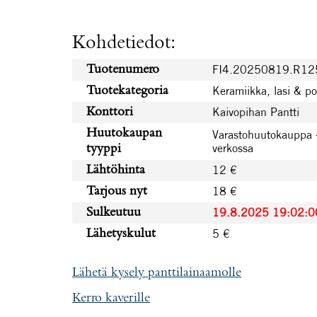
Kohdetiedot:
FI4.20250819.R12
Tuotenumero
Keramiikka, lasi & pos
Tuotekategoria
Kaivopihan Pantti
Konttori
Huutokaupan
Varastohuutokauppa 
verkossa
tyyppi
12 €
Lähtöhinta
18 €
Tarjous nyt
19.8.2025 19:02:0
Sulkeutuu
5 €
Lähetyskulut
Lähetä kysely panttilainaamolle
Kerro kaverille