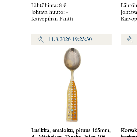
Lähtöhinta
:
8 €
Lähtöh
Johtava huuto:
-
Johtav
Kaivopihan Pantti
Kaivop
11.8.2026 19:23:30
Lusikka, emaloitu, pituus 165mm,
Korvak