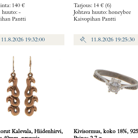
inta
:
140 €
Tarjous
:
14 €
(6)
a huuto:
-
Johtava huuto:
honeybee
ihan Pantti
Kaivopihan Pantti
11.8.2026 19:32:00
11.8.2026 19:25:30
orut Kalevala, Hiidenhirvi,
Kivisormus, koko 18¾, 925