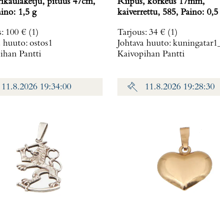
rikaulaketju, pituus 47cm,
Riipus, korkeus 17mm,
, Paino: 1,5 g
kaiverrettu, 585, Paino: 0
s
:
100 €
(1)
Tarjous
:
34 €
(1)
a huuto:
ostos1
Johtava huuto:
kuningatar1
ihan Pantti
Kaivopihan Pantti
11.8.2026 19:34:00
11.8.2026 19:28:30