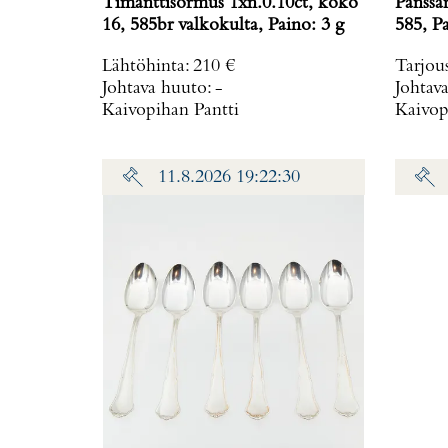
Timanttisormus 1xn.0.10ct, koko
Panssa
16, 585br valkokulta, Paino: 3 g
585
Lähtöhinta
:
210 €
Tarjou
Johtava huuto:
-
Johtav
Kaivopihan Pantti
Kaivop
11.8.2026 19:22:30