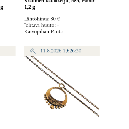
Viallinen kaulaketju, 585, Paino:
,5 g
1,2 g
Lähtöhinta
:
80 €
_
Johtava huuto:
-
Kaivopihan Pantti
11.8.2026 19:26:30