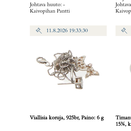
Johtava huuto:
-
Johtav
Kaivopihan Pantti
Kaivop
11.8.2026 19:33:30
Viallisia koruja, 925br, Paino: 6 g
Timant
15¾, ka