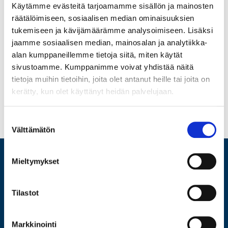
Käytämme evästeitä tarjoamamme sisällön ja mainosten
Kaikki konttorit
räätälöimiseen, sosiaalisen median ominaisuuksien
Pe 19.6...........Suljettu
tukemiseen ja kävijämäärämme analysoimiseen. Lisäksi
La 20.6...........Suljettu
jaamme sosiaalisen median, mainosalan ja analytiikka-
alan kumppaneillemme tietoja siitä, miten käytät
Voit hoitaa lainojasi verkossa myös pyhien ajan.
sivustoamme. Kumppanimme voivat yhdistää näitä
tietoja muihin tietoihin, joita olet antanut heille tai joita on
Hyvää juhannusta!
kerätty, kun olet käyttänyt heidän palvelujaan.
3.6.2026
Suostumuksen
KATSO MUUT UUTISET
Välttämätön
valinta
Mieltymykset
ARVIO
Tilastot
LAINAA
MYY
HUUTOKAUPPA
Markkinointi