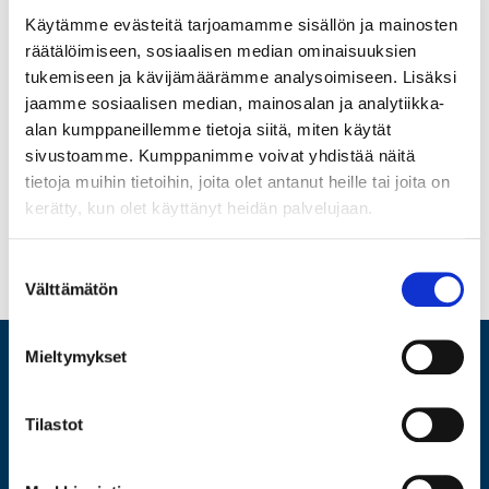
offices
.
Käytämme evästeitä tarjoamamme sisällön ja mainosten
2. We make a free valuation which usually takes a few minutes.
räätälöimiseen, sosiaalisen median ominaisuuksien
3. You will receive an instant payment to your bank account or
tukemiseen ja kävijämäärämme analysoimiseen. Lisäksi
cash.
jaamme sosiaalisen median, mainosalan ja analytiikka-
Collect your item
alan kumppaneillemme tietoja siitä, miten käytät
If you want to collect your item, you will pay back the amount
sivustoamme. Kumppanimme voivat yhdistää näitä
paid and the accrued interest and expense fee.
tietoja muihin tietoihin, joita olet antanut heille tai joita on
If you don´t want to collect your item
kerätty, kun olet käyttänyt heidän palvelujaan.
If you choose not to collect the item the loan expires and will be
auctioned on our website
.
Suostumuksen
More information.
Välttämätön
valinta
Mieltymykset
ARVIO
Tilastot
LAINAA
MYY