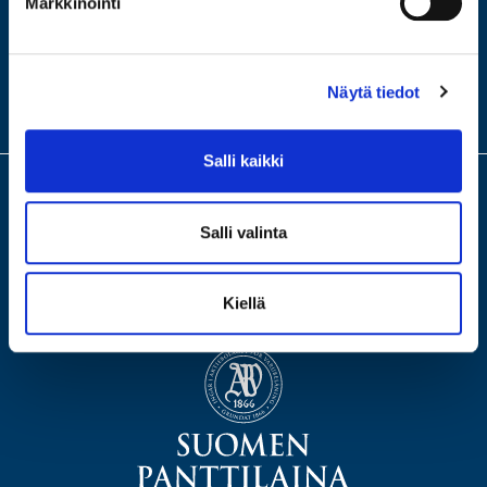
Markkinointi
HUUTOKAUPPA
VERKKOKAUPPA
MEISTÄ
Näytä tiedot
KONTTORIMME
Salli kaikki
Meillä saat arvion ja lainaa arvotavaroistasi. Turvallinen ja fiksu laina,
Salli valinta
ilman riskiä velkakierteestä. Tervetuloa älykkäämpään panttiin, jossa
lainaat itseltäsi. Tervetuloa johonkin neljästä
konttoristamme ilmaiseen arviointiin!
Kiellä