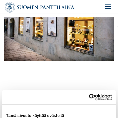
Navigat
Loan in store.
1. Bring the item you want to borrow money on into one of
our
Tämä sivusto käyttää evästeitä